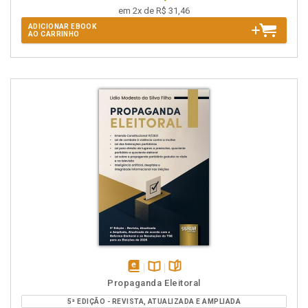
em 2x de R$ 31,46
ADICIONAR EBOOK
AO CARRINHO
disponível
Disponível
páginas
Propaganda Eleitoral
em
na
5ª EDIÇÃO - REVISTA, ATUALIZADA E AMPLIADA
eBook
B.V.