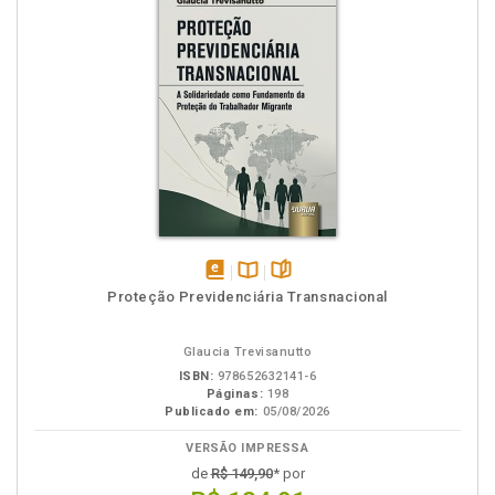
disponível
Disponível
páginas
Proteção Previdenciária Transnacional
em
na
eBook
B.V.
Glaucia Trevisanutto
ISBN:
978652632141-6
Páginas:
198
Publicado em:
05/08/2026
VERSÃO IMPRESSA
de
R$ 149,90
* por