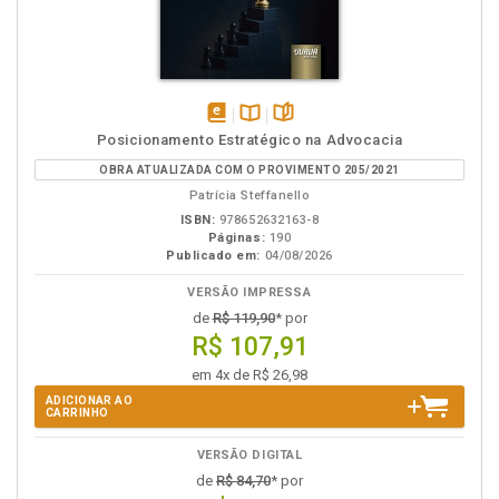
disponível
Disponível
páginas
Posicionamento Estratégico na Advocacia
em
na
OBRA ATUALIZADA COM O PROVIMENTO 205/2021
eBook
B.V.
Patrícia Steffanello
ISBN:
978652632163-8
Páginas:
190
Publicado em:
04/08/2026
VERSÃO IMPRESSA
de
R$ 119,90
* por
R$ 107,91
em 4x de R$ 26,98
ADICIONAR AO
CARRINHO
VERSÃO DIGITAL
de
R$ 84,70
* por