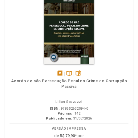
disponível
Disponível
páginas
Acordo de não Persecução Penal no Crime de Corrupção
em
na
Passiva
eBook
B.V.
Lilian Scavuzzi
ISBN:
978652632594-0
Páginas:
142
Publicado em:
31/07/2026
VERSÃO IMPRESSA
de
R$ 79,90
* por