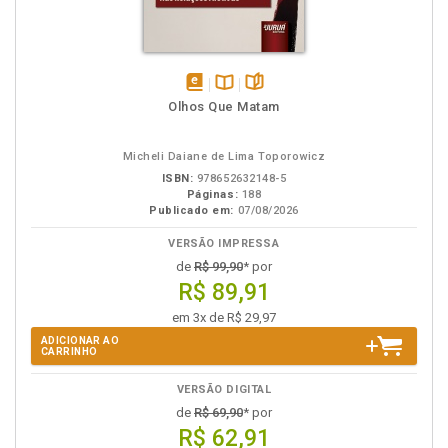
disponível
Disponível
páginas
Olhos Que Matam
em
na
eBook
B.V.
Micheli Daiane de Lima Toporowicz
ISBN:
978652632148-5
Páginas:
188
Publicado em:
07/08/2026
VERSÃO IMPRESSA
de
R$ 99,90
* por
R$ 89,91
em 3x de R$ 29,97
ADICIONAR AO
CARRINHO
VERSÃO DIGITAL
de
R$ 69,90
* por
R$ 62,91