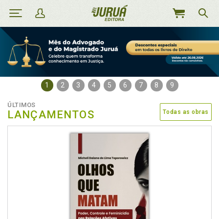
MEU
CARRINHO
1
2
3
4
5
6
7
8
9
ÚLTIMOS
LANÇAMENTOS
Todas as obras