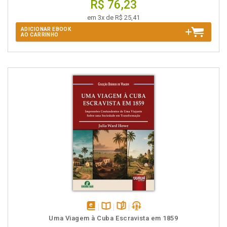
R$ 76,23
em 3x de R$ 25,41
ADICIONAR EBOOK
AO CARRINHO
disponível
Disponível
páginas
podcast
Uma Viagem à Cuba Escravista em 1859
em
na