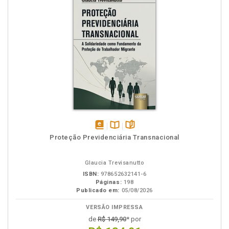
disponível
Disponível
páginas
Proteção Previdenciária Transnacional
em
na
eBook
B.V.
Glaucia Trevisanutto
ISBN:
978652632141-6
Páginas:
198
Publicado em:
05/08/2026
VERSÃO IMPRESSA
de
R$ 149,90
* por