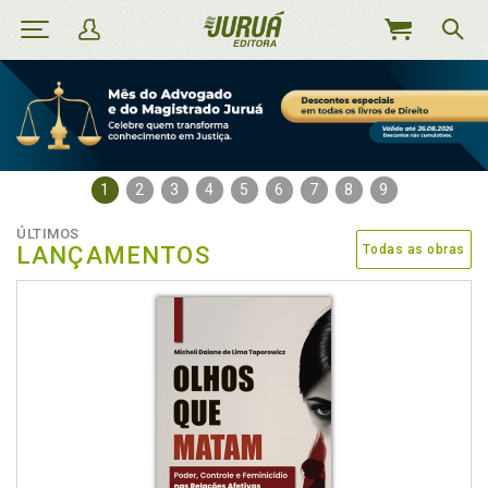
MEU
CARRINHO
1
2
3
4
5
6
7
8
9
ÚLTIMOS
LANÇAMENTOS
Todas as obras