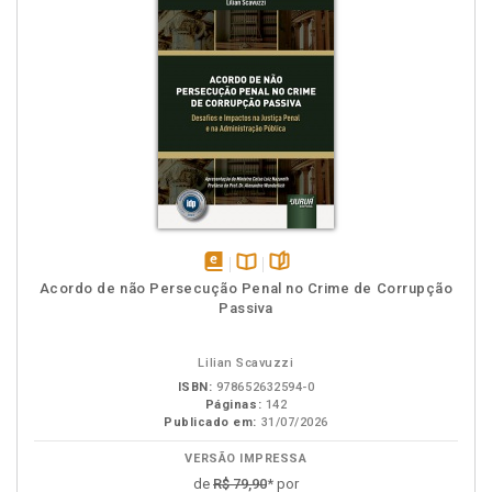
disponível
Disponível
páginas
Acordo de não Persecução Penal no Crime de Corrupção
em
na
Passiva
eBook
B.V.
Lilian Scavuzzi
ISBN:
978652632594-0
Páginas:
142
Publicado em:
31/07/2026
VERSÃO IMPRESSA
de
R$ 79,90
* por