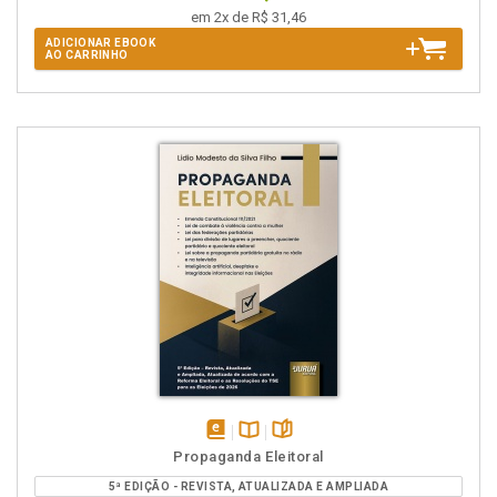
em 2x de R$ 31,46
ADICIONAR EBOOK
AO CARRINHO
disponível
Disponível
páginas
Propaganda Eleitoral
em
na
5ª EDIÇÃO - REVISTA, ATUALIZADA E AMPLIADA
eBook
B.V.