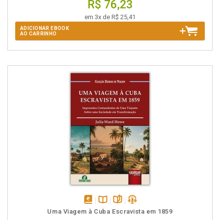
R$ 76,23
em 3x de R$ 25,41
ADICIONAR EBOOK
AO CARRINHO
disponível
Disponível
páginas
podcast
Uma Viagem à Cuba Escravista em 1859
em
na