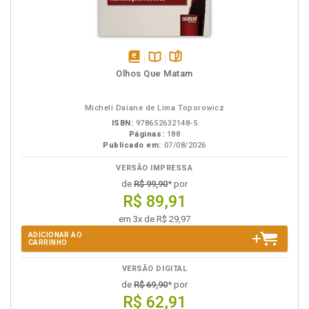
disponível
Disponível
páginas
Olhos Que Matam
em
na
eBook
B.V.
Micheli Daiane de Lima Toporowicz
ISBN:
978652632148-5
Páginas:
188
Publicado em:
07/08/2026
VERSÃO IMPRESSA
de
R$ 99,90
* por
R$ 89,91
em 3x de R$ 29,97
ADICIONAR AO
CARRINHO
VERSÃO DIGITAL
de
R$ 69,90
* por
R$ 62,91