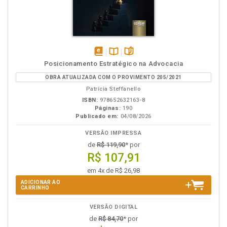
disponível
Disponível
páginas
Posicionamento Estratégico na Advocacia
em
na
OBRA ATUALIZADA COM O PROVIMENTO 205/2021
eBook
B.V.
Patrícia Steffanello
ISBN:
978652632163-8
Páginas:
190
Publicado em:
04/08/2026
VERSÃO IMPRESSA
de
R$ 119,90
* por
R$ 107,91
em 4x de R$ 26,98
ADICIONAR AO
CARRINHO
VERSÃO DIGITAL
de
R$ 84,70
* por