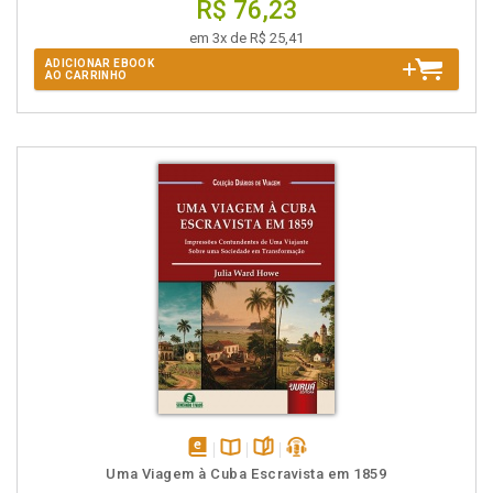
R$ 76,23
em 3x de R$ 25,41
ADICIONAR EBOOK
AO CARRINHO
disponível
Disponível
páginas
podcast
Uma Viagem à Cuba Escravista em 1859
em
na