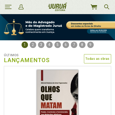
MEU
CARRINHO
1
2
3
4
5
6
7
8
9
ÚLTIMOS
LANÇAMENTOS
Todas as obras