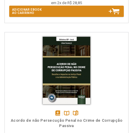
em 2x de R$ 28,85
ADICIONAR EBOOK
AO CARRINHO
disponível
Disponível
páginas
Acordo de não Persecução Penal no Crime de Corrupção
em
na
Passiva
eBook
B.V.