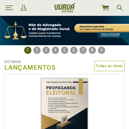
MEU
CARRINHO
1
2
3
4
5
6
7
8
9
ÚLTIMOS
LANÇAMENTOS
Todas as obras