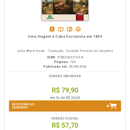
disponível
Disponível
páginas
podcast
Uma Viagem à Cuba Escravista em 1859
em
na
eBook
B.V.
Julia Ward Howe - Tradução: Osvaldo Ferreira de Carvalho
ISBN:
978652632134-8
Páginas:
166
Publicado em:
03/08/2026
VERSÃO IMPRESSA
R$ 79,90
em 3x de R$ 26,63
ADICIONAR AO
CARRINHO
VERSÃO DIGITAL
R$ 57,70