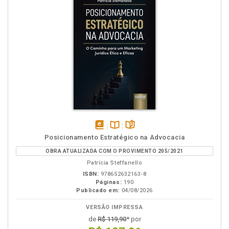
disponível
Disponível
páginas
Posicionamento Estratégico na Advocacia
em
na
OBRA ATUALIZADA COM O PROVIMENTO 205/2021
eBook
B.V.
Patrícia Steffanello
ISBN:
978652632163-8
Páginas:
190
Publicado em:
04/08/2026
VERSÃO IMPRESSA
de
R$ 119,90
* por