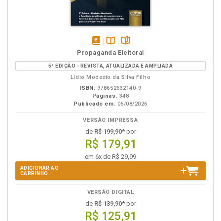
disponível
Disponível
páginas
Propaganda Eleitoral
em
na
5ª EDIÇÃO - REVISTA, ATUALIZADA E AMPLIADA
eBook
B.V.
Lídio Modesto da Silva Filho
ISBN:
978652632140-9
Páginas:
348
Publicado em:
06/08/2026
VERSÃO IMPRESSA
de
R$ 199,90
* por
R$ 179,91
em 6x de R$ 29,99
ADICIONAR AO
CARRINHO
VERSÃO DIGITAL
de
R$ 139,90
* por
R$ 125,91