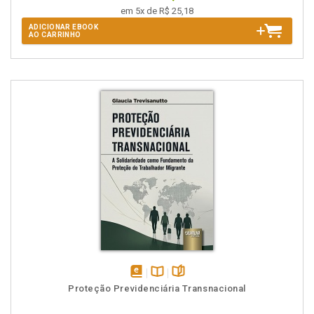
em 5x de R$ 25,18
ADICIONAR EBOOK
AO CARRINHO
disponível
Disponível
páginas
Proteção Previdenciária Transnacional
em
na
eBook
B.V.