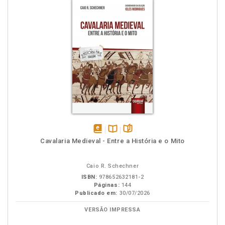
disponível
Disponível
páginas
Cavalaria Medieval - Entre a História e o Mito
em
na
eBook
B.V.
Caio R. Schechner
ISBN:
978652632181-2
Páginas:
144
Publicado em:
30/07/2026
VERSÃO IMPRESSA