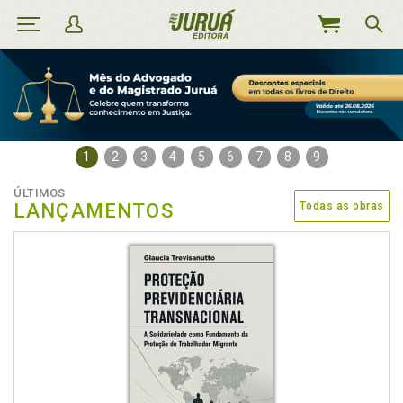
MEU
CARRINHO
1
2
3
4
5
6
7
8
9
ÚLTIMOS
LANÇAMENTOS
Todas as obras