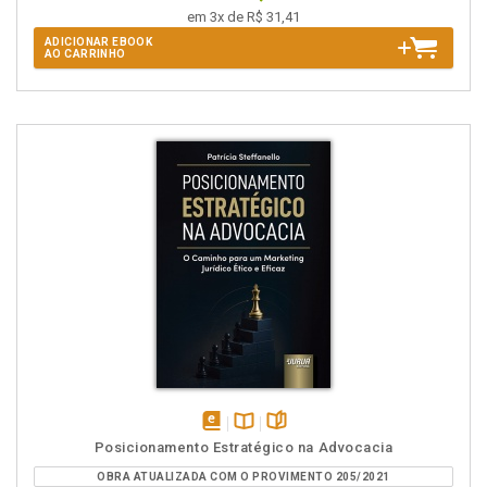
em 3x de R$ 31,41
ADICIONAR EBOOK
AO CARRINHO
disponível
Disponível
páginas
Posicionamento Estratégico na Advocacia
em
na
OBRA ATUALIZADA COM O PROVIMENTO 205/2021
eBook
B.V.