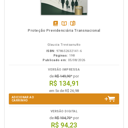
disponível
Disponível
páginas
Proteção Previdenciária Transnacional
em
na
eBook
B.V.
Glaucia Trevisanutto
ISBN:
978652632141-6
Páginas:
198
Publicado em:
05/08/2026
VERSÃO IMPRESSA
de
R$ 149,90
* por
R$ 134,91
em 5x de R$ 26,98
ADICIONAR AO
CARRINHO
VERSÃO DIGITAL
de
R$ 104,70
* por
R$ 94,23