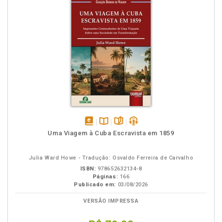
disponível
Disponível
páginas
podcast
Uma Viagem à Cuba Escravista em 1859
em
na
eBook
B.V.
Julia Ward Howe - Tradução: Osvaldo Ferreira de Carvalho
ISBN:
978652632134-8
Páginas:
166
Publicado em:
03/08/2026
VERSÃO IMPRESSA