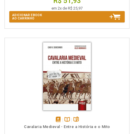
R$ 51,93
em 2x de R$ 25,97
ADICIONAR EBOOK
AO CARRINHO
disponível
Disponível
páginas
Cavalaria Medieval - Entre a História e o Mito
em
na