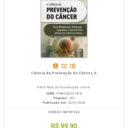
disponível
Disponível
páginas
Ciência da Prevenção do Câncer, A
em
na
eBook
B.V.
Hélio Mira de Assumpção Junior
ISBN:
978652632118-8
Páginas:
252
Publicado em:
30/07/2026
VERSÃO IMPRESSA
R$ 99,90