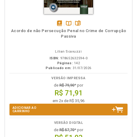
disponível
Disponível
páginas
Acordo de não Persecução Penal no Crime de Corrupção
em
na
Passiva
eBook
B.V.
Lilian Scavuzzi
ISBN:
978652632594-0
Páginas:
142
Publicado em:
31/07/2026
VERSÃO IMPRESSA
de
R$ 79,90
* por
R$ 71,91
em 2x de R$ 35,96
ADICIONAR AO
CARRINHO
VERSÃO DIGITAL
de
R$ 57,70
* por