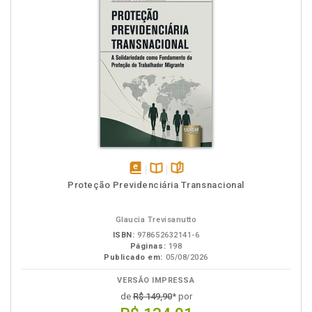
disponível
Disponível
páginas
Proteção Previdenciária Transnacional
em
na
eBook
B.V.
Glaucia Trevisanutto
ISBN:
978652632141-6
Páginas:
198
Publicado em:
05/08/2026
VERSÃO IMPRESSA
de
R$ 149,90
* por