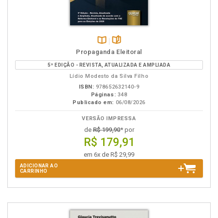
Disponível
páginas
Propaganda Eleitoral
na
5ª EDIÇÃO - REVISTA, ATUALIZADA E AMPLIADA
B.V.
Lídio Modesto da Silva Filho
ISBN:
978652632140-9
Páginas:
348
Publicado em:
06/08/2026
VERSÃO IMPRESSA
de
R$ 199,90
* por
R$ 179,91
em 6x de R$ 29,99
ADICIONAR AO
CARRINHO