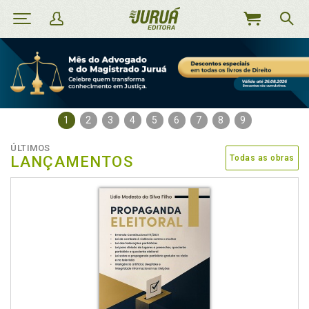
MEU
CARRINHO
1
2
3
4
5
6
7
8
9
ÚLTIMOS
LANÇAMENTOS
Todas as obras