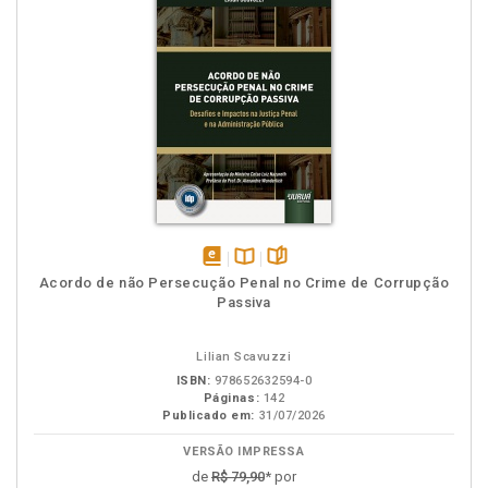
disponível
Disponível
páginas
Acordo de não Persecução Penal no Crime de Corrupção
em
na
Passiva
eBook
B.V.
Lilian Scavuzzi
ISBN:
978652632594-0
Páginas:
142
Publicado em:
31/07/2026
VERSÃO IMPRESSA
de
R$ 79,90
* por