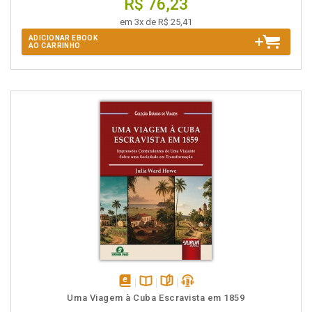
R$ 76,23
em 3x de R$ 25,41
ADICIONAR EBOOK
AO CARRINHO
disponível
Disponível
páginas
podcast
Uma Viagem à Cuba Escravista em 1859
em
na