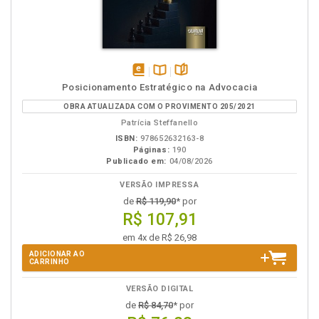
disponível
Disponível
páginas
Posicionamento Estratégico na Advocacia
em
na
OBRA ATUALIZADA COM O PROVIMENTO 205/2021
eBook
B.V.
Patrícia Steffanello
ISBN:
978652632163-8
Páginas:
190
Publicado em:
04/08/2026
VERSÃO IMPRESSA
de
R$ 119,90
* por
R$ 107,91
em 4x de R$ 26,98
ADICIONAR AO
CARRINHO
VERSÃO DIGITAL
de
R$ 84,70
* por