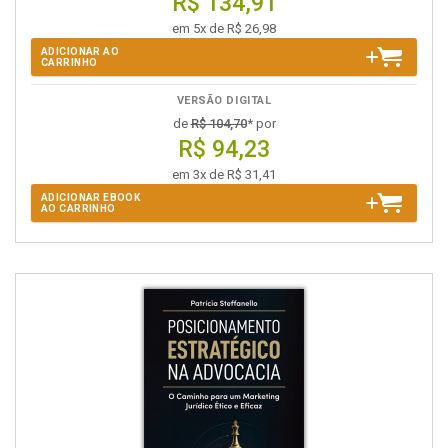
R$ 134,91
em 5x de R$ 26,98
ADICIONAR AO
CARRINHO
VERSÃO DIGITAL
de
R$ 104,70
* por
R$ 94,23
em 3x de R$ 31,41
ADICIONAR EBOOK
AO CARRINHO