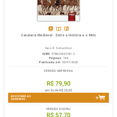
disponível
Disponível
páginas
Cavalaria Medieval - Entre a História e o Mito
em
na
eBook
B.V.
Caio R. Schechner
ISBN:
978652632181-2
Páginas:
144
Publicado em:
30/07/2026
VERSÃO IMPRESSA
R$ 79,90
em 3x de R$ 26,63
ADICIONAR AO
CARRINHO
VERSÃO DIGITAL
R$ 57,70