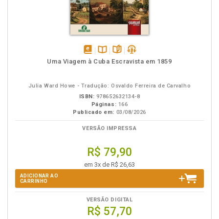
disponível
Disponível
páginas
podcast
Uma Viagem à Cuba Escravista em 1859
em
na
eBook
B.V.
Julia Ward Howe - Tradução: Osvaldo Ferreira de Carvalho
ISBN:
978652632134-8
Páginas:
166
Publicado em:
03/08/2026
VERSÃO IMPRESSA
R$ 79,90
em 3x de R$ 26,63
ADICIONAR AO
CARRINHO
VERSÃO DIGITAL
R$ 57,70