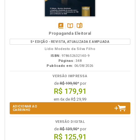
disponível
Disponível
páginas
Propaganda Eleitoral
em
na
5ª EDIÇÃO - REVISTA, ATUALIZADA E AMPLIADA
eBook
B.V.
Lídio Modesto da Silva Filho
ISBN:
978652632140-9
Páginas:
348
Publicado em:
06/08/2026
VERSÃO IMPRESSA
de
R$ 199,90
* por
R$ 179,91
em 6x de R$ 29,99
ADICIONAR AO
CARRINHO
VERSÃO DIGITAL
de
R$ 139,90
* por
R$ 125,91