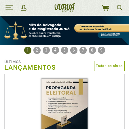
MEU
CARRINHO
1
2
3
4
5
6
7
8
9
ÚLTIMOS
LANÇAMENTOS
Todas as obras