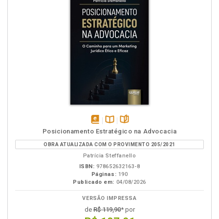
disponível
Disponível
páginas
Posicionamento Estratégico na Advocacia
em
na
OBRA ATUALIZADA COM O PROVIMENTO 205/2021
eBook
B.V.
Patrícia Steffanello
ISBN:
978652632163-8
Páginas:
190
Publicado em:
04/08/2026
VERSÃO IMPRESSA
de
R$ 119,90
* por