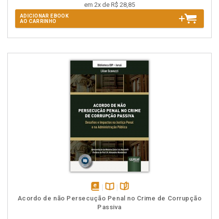
em 2x de R$ 28,85
ADICIONAR EBOOK
AO CARRINHO
disponível
Disponível
páginas
Acordo de não Persecução Penal no Crime de Corrupção
em
na
Passiva
eBook
B.V.