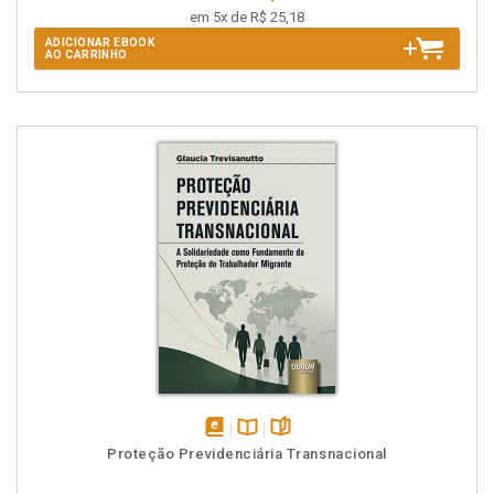
em 5x de R$ 25,18
ADICIONAR EBOOK
AO CARRINHO
disponível
Disponível
páginas
Proteção Previdenciária Transnacional
em
na
eBook
B.V.