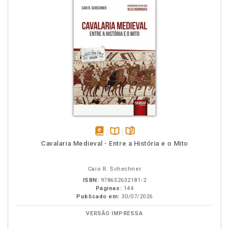
disponível
Disponível
páginas
Cavalaria Medieval - Entre a História e o Mito
em
na
eBook
B.V.
Caio R. Schechner
ISBN:
978652632181-2
Páginas:
144
Publicado em:
30/07/2026
VERSÃO IMPRESSA