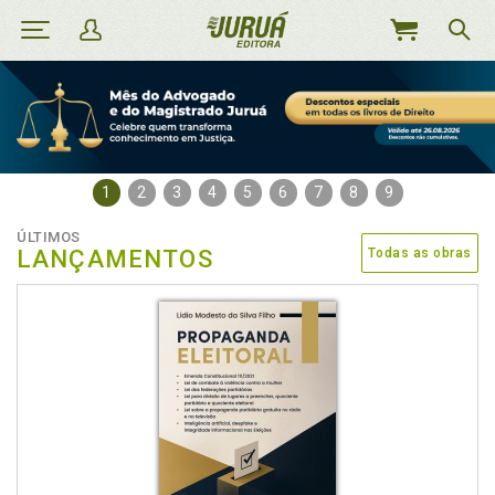
MEU
CARRINHO
1
2
3
4
5
6
7
8
9
ÚLTIMOS
LANÇAMENTOS
Todas as obras