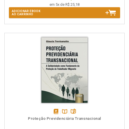
em 5x de R$ 25,18
ADICIONAR EBOOK
AO CARRINHO
disponível
Disponível
páginas
Proteção Previdenciária Transnacional
em
na
eBook
B.V.