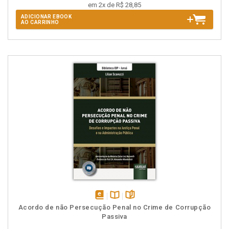
em 2x de R$ 28,85
ADICIONAR EBOOK
AO CARRINHO
disponível
Disponível
páginas
Acordo de não Persecução Penal no Crime de Corrupção
em
na
Passiva
eBook
B.V.