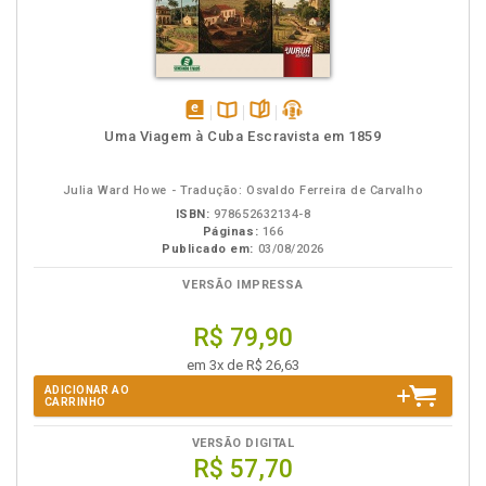
disponível
Disponível
páginas
podcast
Uma Viagem à Cuba Escravista em 1859
em
na
eBook
B.V.
Julia Ward Howe - Tradução: Osvaldo Ferreira de Carvalho
ISBN:
978652632134-8
Páginas:
166
Publicado em:
03/08/2026
VERSÃO IMPRESSA
R$ 79,90
em 3x de R$ 26,63
ADICIONAR AO
CARRINHO
VERSÃO DIGITAL
R$ 57,70