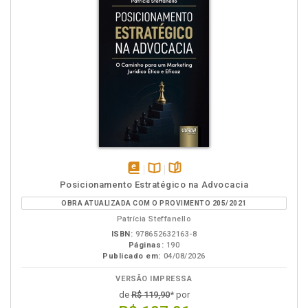
disponível
Disponível
páginas
Posicionamento Estratégico na Advocacia
em
na
OBRA ATUALIZADA COM O PROVIMENTO 205/2021
eBook
B.V.
Patrícia Steffanello
ISBN:
978652632163-8
Páginas:
190
Publicado em:
04/08/2026
VERSÃO IMPRESSA
de
R$ 119,90
* por