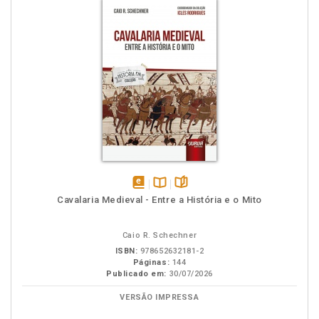
disponível
Disponível
páginas
Cavalaria Medieval - Entre a História e o Mito
em
na
eBook
B.V.
Caio R. Schechner
ISBN:
978652632181-2
Páginas:
144
Publicado em:
30/07/2026
VERSÃO IMPRESSA