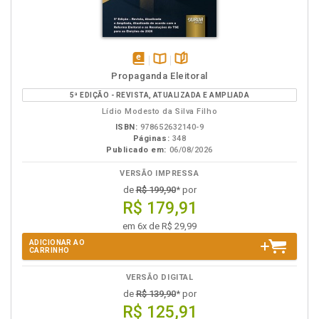
disponível
Disponível
páginas
Propaganda Eleitoral
em
na
5ª EDIÇÃO - REVISTA, ATUALIZADA E AMPLIADA
eBook
B.V.
Lídio Modesto da Silva Filho
ISBN:
978652632140-9
Páginas:
348
Publicado em:
06/08/2026
VERSÃO IMPRESSA
de
R$ 199,90
* por
R$ 179,91
em 6x de R$ 29,99
ADICIONAR AO
CARRINHO
VERSÃO DIGITAL
de
R$ 139,90
* por
R$ 125,91