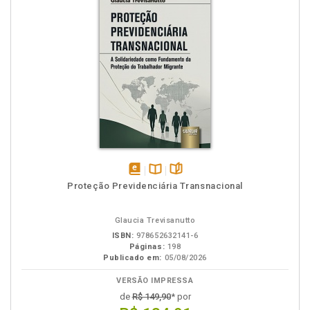
disponível
Disponível
páginas
Proteção Previdenciária Transnacional
em
na
eBook
B.V.
Glaucia Trevisanutto
ISBN:
978652632141-6
Páginas:
198
Publicado em:
05/08/2026
VERSÃO IMPRESSA
de
R$ 149,90
* por