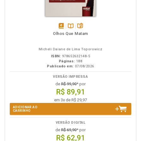
disponível
Disponível
páginas
Olhos Que Matam
em
na
eBook
B.V.
Micheli Daiane de Lima Toporowicz
ISBN:
978652632148-5
Páginas:
188
Publicado em:
07/08/2026
VERSÃO IMPRESSA
de
R$ 99,90
* por
R$ 89,91
em 3x de R$ 29,97
ADICIONAR AO
CARRINHO
VERSÃO DIGITAL
de
R$ 69,90
* por
R$ 62,91