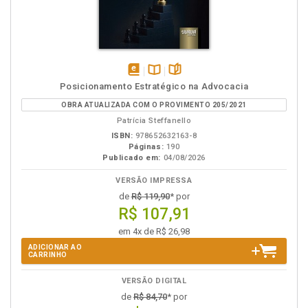
disponível
Disponível
páginas
Posicionamento Estratégico na Advocacia
em
na
OBRA ATUALIZADA COM O PROVIMENTO 205/2021
eBook
B.V.
Patrícia Steffanello
ISBN:
978652632163-8
Páginas:
190
Publicado em:
04/08/2026
VERSÃO IMPRESSA
de
R$ 119,90
* por
R$ 107,91
em 4x de R$ 26,98
ADICIONAR AO
CARRINHO
VERSÃO DIGITAL
de
R$ 84,70
* por