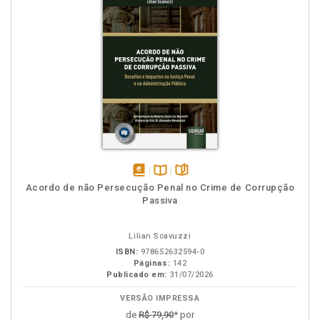
disponível
Disponível
páginas
Acordo de não Persecução Penal no Crime de Corrupção
em
na
Passiva
eBook
B.V.
Lilian Scavuzzi
ISBN:
978652632594-0
Páginas:
142
Publicado em:
31/07/2026
VERSÃO IMPRESSA
de
R$ 79,90
* por