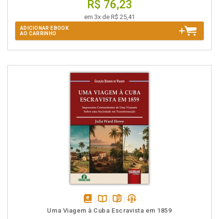
R$ 76,23
em 3x de R$ 25,41
ADICIONAR EBOOK
AO CARRINHO
disponível
Disponível
páginas
podcast
Uma Viagem à Cuba Escravista em 1859
em
na