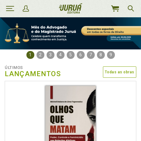
MEU
CARRINHO
1
2
3
4
5
6
7
8
9
ÚLTIMOS
LANÇAMENTOS
Todas as obras