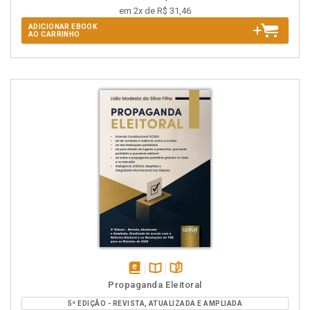
em 2x de R$ 31,46
ADICIONAR EBOOK
AO CARRINHO
disponível
Disponível
páginas
Propaganda Eleitoral
em
na
5ª EDIÇÃO - REVISTA, ATUALIZADA E AMPLIADA
eBook
B.V.