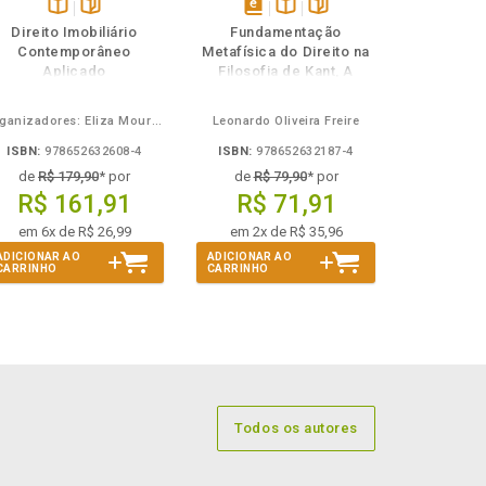
Disponível
páginas
disponível
Disponível
páginas
Direito Imobiliário
Fundamentação
na
em
na
Contemporâneo
Metafísica do Direito na
B.V.
eBook
B.V.
Aplicado
Filosofia de Kant, A
Organizadores: Eliza Moura Navarro de Novaes, Rafael de Oliveira Lage, Daniel Ribeiro Pettersen
Leonardo Oliveira Freire
ISBN:
978652632608-4
ISBN:
978652632187-4
de
R$ 179,90
* por
de
R$ 79,90
* por
R$ 161,91
R$ 71,91
em 6x de R$ 26,99
em 2x de R$ 35,96
ADICIONAR AO
ADICIONAR AO
CARRINHO
CARRINHO
Todos os autores