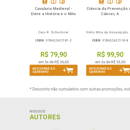
Também
Também
Folheie
Também
Também
Folheie
Ta
disponível
Disponível
páginas
disponível
Disponível
página
Cavalaria Medieval -
Ciência da Prevenção 
em
na
em
na
Entre a História e o Mito
Câncer, A
eBook
B.V.
eBook
B.V.
Caio R. Schechner
Hélio 
ISBN:
978652632181-2
ISBN:
978652632118-8
R$ 79,90
R$ 99,90
em 3x de R$ 26,63
em 3x de R$ 33,30
ADICIONAR AO
ADICIONAR AO
CARRINHO
CARRINHO
* Desconto não cumulativo com outras promoções, inc
NOSSOS
AUTORES