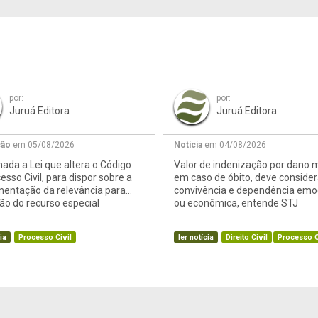
por:
por:
Juruá Editora
Juruá Editora
ção
em 05/08/2026
Notícia
em 04/08/2026
ada a Lei que altera o Código
Valor de indenização por dano m
esso Civil, para dispor sobre a
em caso de óbito, deve consider
mentação da relevância para
convivência e dependência emo
o do recurso especial
ou econômica, entende STJ
ia
Processo Civil
ler notícia
Direito Civil
Processo C