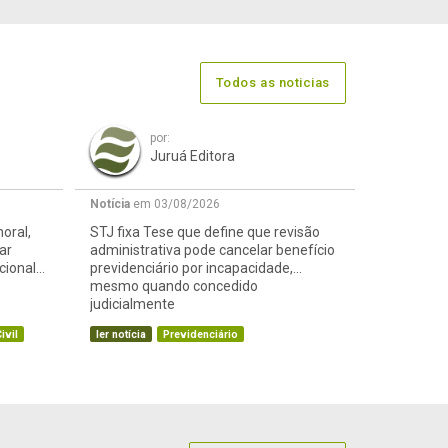
Todos as noticias
por:
Juruá Editora
Notícia
em 03/08/2026
oral,
STJ fixa Tese que define que revisão
ar
administrativa pode cancelar benefício
cional
previdenciário por incapacidade,
mesmo quando concedido
judicialmente
ivil
ler notícia
Previdenciário