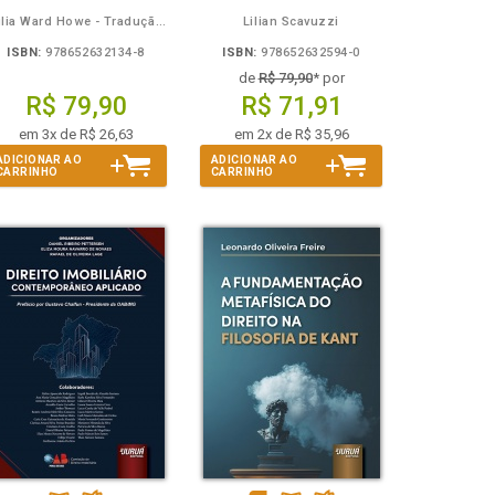
Julia Ward Howe - Tradução: Osvaldo Ferreira de Carvalho
Lilian Scavuzzi
ISBN:
978652632134-8
ISBN:
978652632594-0
de
R$ 79,90
* por
R$ 79,90
R$ 71,91
em 3x de R$ 26,63
em 2x de R$ 35,96
ADICIONAR AO
ADICIONAR AO
CARRINHO
CARRINHO