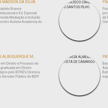
A MASSON DA SILVA
FR
astelo Branco
Psi
titucional e Ed. Especial
pro
lmeida Mediação e Inclusão
de 
pectro Autista Academia do
Cie
MARIANGELA MENDES ALBUQUERQUE MARQUES DE OLIVEIRA
PA
em Direito e Processo do
Bac
 graduada em Direito
Adv
prio pelo IEPREV, Diretora
Bat
 Servidor Público do IBDP.
exp