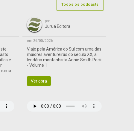
Todos os podcasts
por:
Juruá Editora
em 26/05/2026
este
Viaje pela América do Sul com uma das
vasto
maiores aventureiras do século XX, a
afios e
lendária montanhista Annie Smith Peck
r
- Volume 1
a rumo
Ver obra