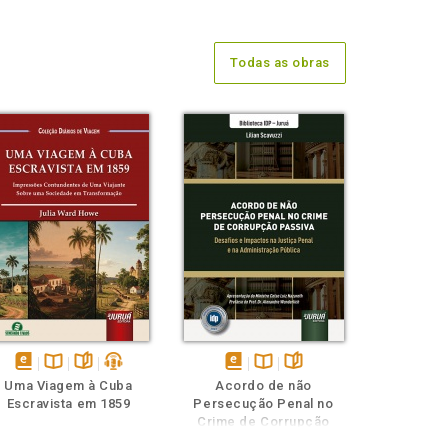
Todas as obras
disponível
Disponível
páginas
podcast
disponível
Disponível
páginas
Uma Viagem à Cuba
Acordo de não
em
na
em
na
Escravista em 1859
Persecução Penal no
eBook
B.V.
eBook
B.V.
Crime de Corrupção
Passiva