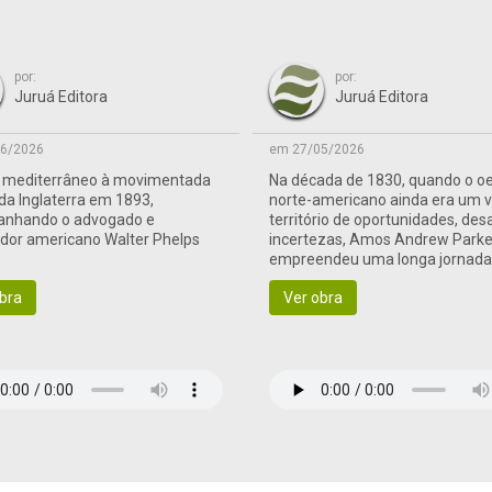
por:
por:
Juruá Editora
Juruá Editora
6/2026
em 27/05/2026
o mediterrâneo à movimentada
Na década de 1830, quando o o
 da Inglaterra em 1893,
norte-americano ainda era um 
nhando o advogado e
território de oportunidades, des
ador americano Walter Phelps
incertezas, Amos Andrew Parke
empreendeu uma longa jornad
às terras de fronteira
bra
Ver obra