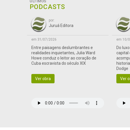
ÚLTIMOS
PODCASTS
por:
Juruá Editora
em 31/07/2026
em 10/0
Entre paisagens deslumbrantes e
Do lux
realidades inquietantes, Julia Ward
capital
Howe conduz o leitor ao coração de
acompa
Cuba escravista do século XIX
histori
Dodge
Ver obra
Ver o