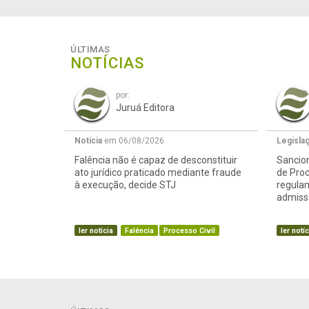
ÚLTIMAS
NOTÍCIAS
por:
Juruá Editora
Notícia
em 06/08/2026
Legisla
Falência não é capaz de desconstituir
Sancion
ato jurídico praticado mediante fraude
de Proc
à execução, decide STJ
regula
admissã
ler notícia
Falência
Processo Civil
ler notíc