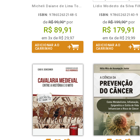
Micheli Daiane de Lima Toporowicz
Lídio Modesto da Silva Fi
ISBN:
978652632148-5
ISBN:
978652632140-9
de
R$ 99,90
* por
de
R$ 199,90
* por
R$ 89,91
R$ 179,91
em 3x de R$ 29,97
em 6x de R$ 29,99
ADICIONAR AO
ADICIONAR AO
CARRINHO
CARRINHO