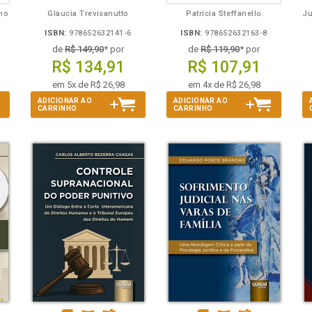
lho
Glaucia Trevisanutto
Patrícia Steffanello
ISBN:
978652632141-6
ISBN:
978652632163-8
de
R$ 149,90
* por
de
R$ 119,90
* por
R$ 134,91
R$ 107,91
em 5x de R$ 26,98
em 4x de R$ 26,98
ADICIONAR AO
ADICIONAR AO
CARRINHO
CARRINHO