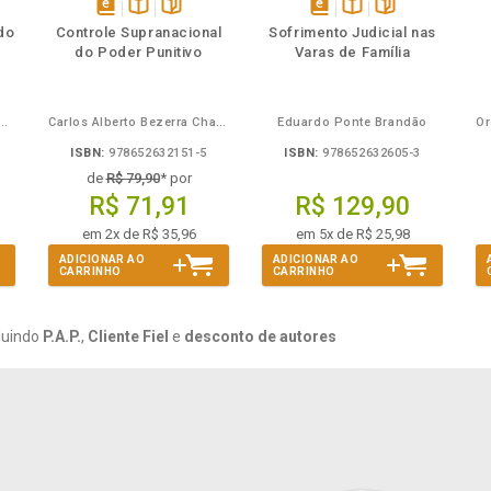
mbém
Folheie
Também
Também
Folheie
s
disponível
Disponível
páginas
disponível
Disponível
páginas
do
Controle Supranacional
Sofrimento Judicial nas
em
na
em
na
do Poder Punitivo
Varas de Família
eBook
B.V.
eBook
B.V.
Mira de Assumpção Junior
Carlos Alberto Bezerra Chagas
Eduardo Ponte Brandão
ISBN:
978652632151-5
ISBN:
978652632605-3
de
R$ 79,90
* por
R$ 71,91
R$ 129,90
em 2x de R$ 35,96
em 5x de R$ 25,98
ADICIONAR AO
ADICIONAR AO
CARRINHO
CARRINHO
luindo
P.A.P.
,
Cliente Fiel
e
desconto de autores