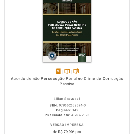
disponível
Disponível
páginas
Acordo de não Persecução Penal no Crime de Corrupção
em
na
Passiva
eBook
B.V.
Lilian Scavuzzi
ISBN:
978652632594-0
Páginas:
142
Publicado em:
31/07/2026
VERSÃO IMPRESSA
de
R$ 79,90
* por