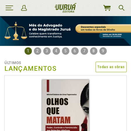
MEU
CARRINHO
1
2
3
4
5
6
7
8
9
ÚLTIMOS
LANÇAMENTOS
Todas as obras