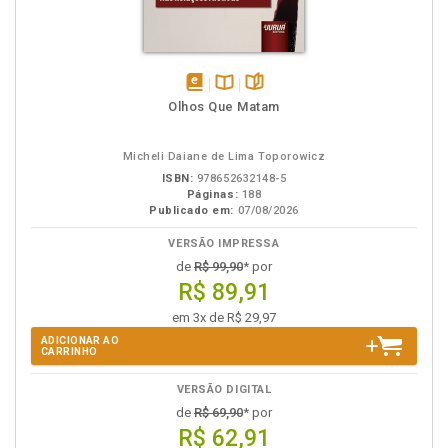
disponível
Disponível
páginas
Olhos Que Matam
em
na
eBook
B.V.
Micheli Daiane de Lima Toporowicz
ISBN:
978652632148-5
Páginas:
188
Publicado em:
07/08/2026
VERSÃO IMPRESSA
de
R$ 99,90
* por
R$ 89,91
em 3x de R$ 29,97
ADICIONAR AO
CARRINHO
VERSÃO DIGITAL
de
R$ 69,90
* por
R$ 62,91