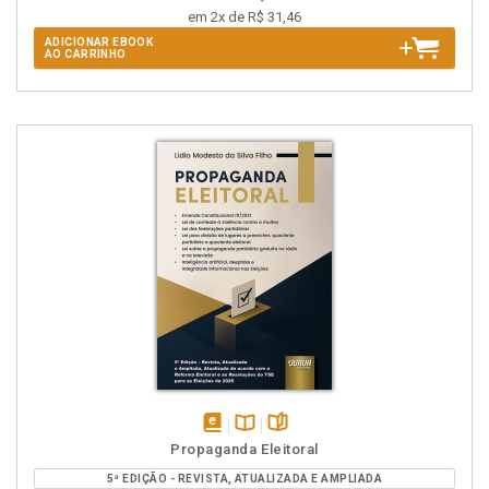
em 2x de R$ 31,46
ADICIONAR EBOOK
AO CARRINHO
disponível
Disponível
páginas
Propaganda Eleitoral
em
na
5ª EDIÇÃO - REVISTA, ATUALIZADA E AMPLIADA
eBook
B.V.