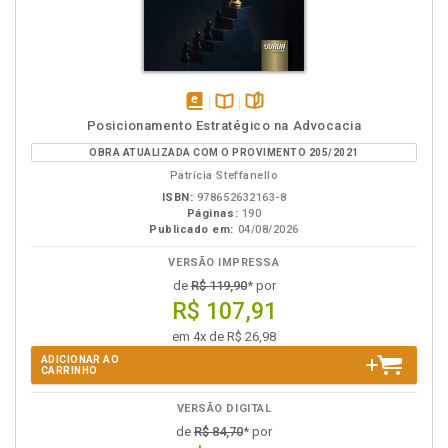
disponível
Disponível
páginas
Posicionamento Estratégico na Advocacia
em
na
OBRA ATUALIZADA COM O PROVIMENTO 205/2021
eBook
B.V.
Patrícia Steffanello
ISBN:
978652632163-8
Páginas:
190
Publicado em:
04/08/2026
VERSÃO IMPRESSA
de
R$ 119,90
* por
R$ 107,91
em 4x de R$ 26,98
ADICIONAR AO
CARRINHO
VERSÃO DIGITAL
de
R$ 84,70
* por