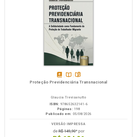
disponível
Disponível
páginas
Proteção Previdenciária Transnacional
em
na
eBook
B.V.
Glaucia Trevisanutto
ISBN:
978652632141-6
Páginas:
198
Publicado em:
05/08/2026
VERSÃO IMPRESSA
de
R$ 149,90
* por