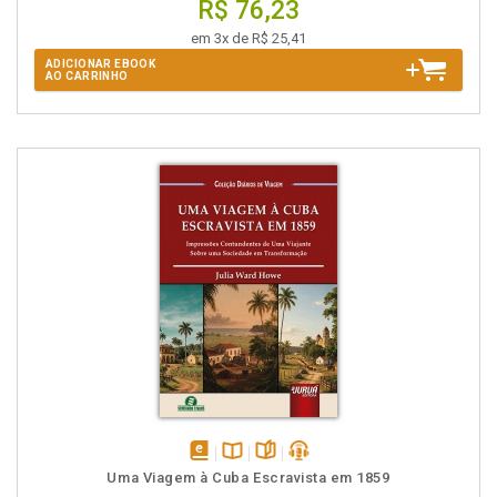
R$ 76,23
em 3x de R$ 25,41
ADICIONAR EBOOK
AO CARRINHO
disponível
Disponível
páginas
podcast
Uma Viagem à Cuba Escravista em 1859
em
na