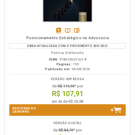
disponível
Disponível
páginas
Posicionamento Estratégico na Advocacia
em
na
OBRA ATUALIZADA COM O PROVIMENTO 205/2021
eBook
B.V.
Patrícia Steffanello
ISBN:
978652632163-8
Páginas:
190
Publicado em:
04/08/2026
VERSÃO IMPRESSA
de
R$ 119,90
* por
R$ 107,91
em 4x de R$ 26,98
ADICIONAR AO
CARRINHO
VERSÃO DIGITAL
de
R$ 84,70
* por