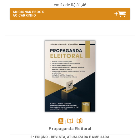
em 2x de R$ 31,46
ADICIONAR EBOOK
AO CARRINHO
disponível
Disponível
páginas
Propaganda Eleitoral
em
na
5ª EDIÇÃO - REVISTA, ATUALIZADA E AMPLIADA
eBook
B.V.