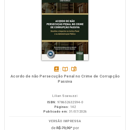
disponível
Disponível
páginas
Acordo de não Persecução Penal no Crime de Corrupção
em
na
Passiva
eBook
B.V.
Lilian Scavuzzi
ISBN:
978652632594-0
Páginas:
142
Publicado em:
31/07/2026
VERSÃO IMPRESSA
de
R$ 79,90
* por