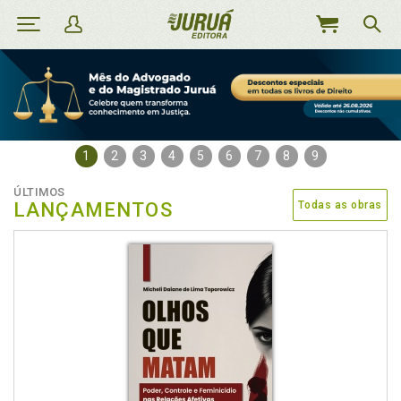
MEU
CARRINHO
1
2
3
4
5
6
7
8
9
ÚLTIMOS
LANÇAMENTOS
Todas as obras