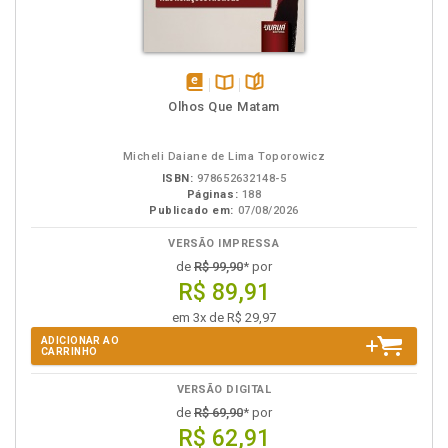
disponível
Disponível
páginas
Olhos Que Matam
em
na
eBook
B.V.
Micheli Daiane de Lima Toporowicz
ISBN:
978652632148-5
Páginas:
188
Publicado em:
07/08/2026
VERSÃO IMPRESSA
de
R$ 99,90
* por
R$ 89,91
em 3x de R$ 29,97
ADICIONAR AO
CARRINHO
VERSÃO DIGITAL
de
R$ 69,90
* por
R$ 62,91