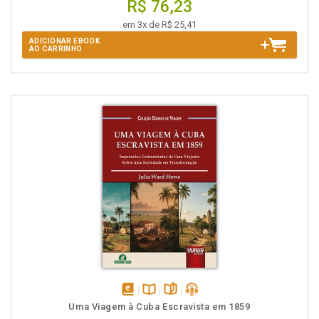
R$ 76,23
em 3x de R$ 25,41
ADICIONAR EBOOK
AO CARRINHO
disponível
Disponível
páginas
podcast
Uma Viagem à Cuba Escravista em 1859
em
na