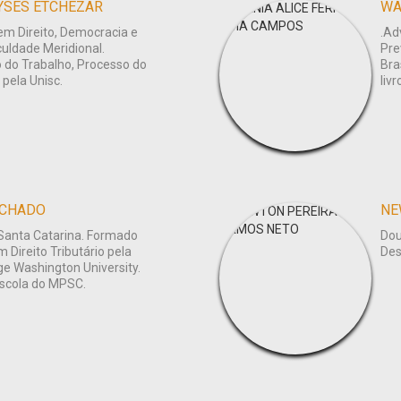
YSÉS ETCHEZAR
WÂ
em Direito, Democracia e
.Ad
culdade Meridional.
Pre
o do Trabalho, Processo do
Bra
 pela Unisc.
liv
ACHADO
NE
Santa Catarina. Formado
Dou
 Direito Tributário pela
Des
e Washington University.
Escola do MPSC.