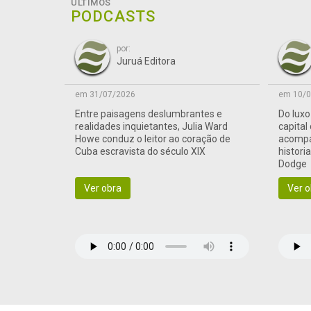
ÚLTIMOS
PODCASTS
por:
Juruá Editora
em 31/07/2026
em 10/0
Entre paisagens deslumbrantes e
Do lux
realidades inquietantes, Julia Ward
capital
Howe conduz o leitor ao coração de
acompa
Cuba escravista do século XIX
histori
Dodge
Ver obra
Ver o