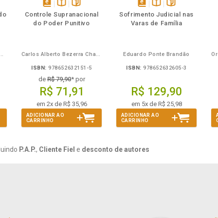
mbém
Folheie
Também
Também
Folheie
s
disponível
Disponível
páginas
disponível
Disponível
páginas
do
Controle Supranacional
Sofrimento Judicial nas
em
na
em
na
do Poder Punitivo
Varas de Família
eBook
B.V.
eBook
B.V.
Mira de Assumpção Junior
Carlos Alberto Bezerra Chagas
Eduardo Ponte Brandão
ISBN:
978652632151-5
ISBN:
978652632605-3
de
R$ 79,90
* por
R$ 71,91
R$ 129,90
em 2x de R$ 35,96
em 5x de R$ 25,98
ADICIONAR AO
ADICIONAR AO
CARRINHO
CARRINHO
luindo
P.A.P.
,
Cliente Fiel
e
desconto de autores