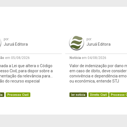
por:
por:
Juruá Editora
Juruá Editora
ção
em 05/08/2026
Notícia
em 04/08/2026
ada a Lei que altera o Código
Valor de indenização por dano m
esso Civil, para dispor sobre a
em caso de óbito, deve consider
mentação da relevância para
convivência e dependência emo
o do recurso especial
ou econômica, entende STJ
ia
Processo Civil
ler notícia
Direito Civil
Processo C