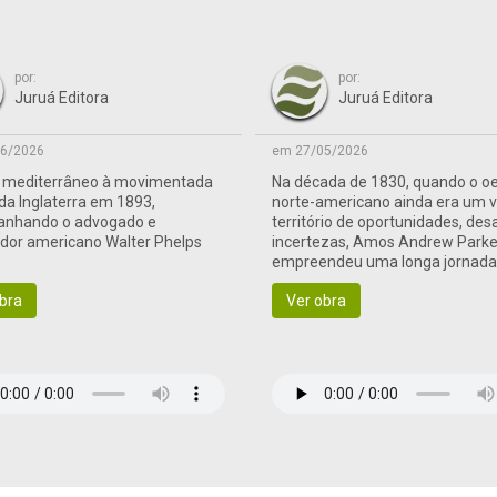
por:
por:
Juruá Editora
Juruá Editora
6/2026
em 27/05/2026
o mediterrâneo à movimentada
Na década de 1830, quando o o
 da Inglaterra em 1893,
norte-americano ainda era um 
nhando o advogado e
território de oportunidades, des
ador americano Walter Phelps
incertezas, Amos Andrew Parke
empreendeu uma longa jornad
às terras de fronteira
bra
Ver obra