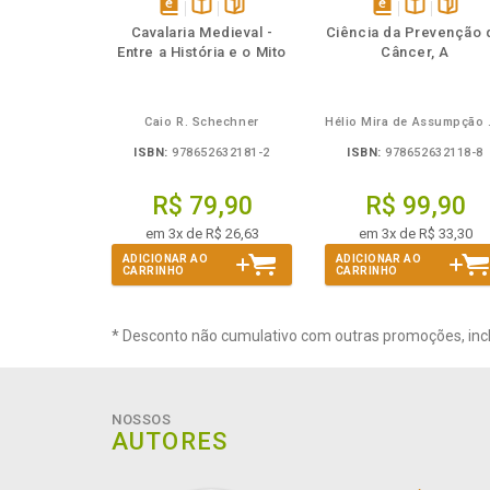
Também
Também
Folheie
Também
Também
Folheie
Ta
disponível
Disponível
páginas
disponível
Disponível
página
Cavalaria Medieval -
Ciência da Prevenção 
em
na
em
na
Entre a História e o Mito
Câncer, A
eBook
B.V.
eBook
B.V.
Caio R. Schechner
Hélio 
ISBN:
978652632181-2
ISBN:
978652632118-8
R$ 79,90
R$ 99,90
em 3x de R$ 26,63
em 3x de R$ 33,30
ADICIONAR AO
ADICIONAR AO
CARRINHO
CARRINHO
* Desconto não cumulativo com outras promoções, inc
NOSSOS
AUTORES