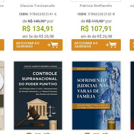
lho
Glaucia Trevisanutto
Patrícia Steffanello
ISBN:
978652632141-6
ISBN:
978652632163-8
de
R$ 149,90
* por
de
R$ 119,90
* por
R$ 134,91
R$ 107,91
em 5x de R$ 26,98
em 4x de R$ 26,98
ADICIONAR AO
ADICIONAR AO
CARRINHO
CARRINHO