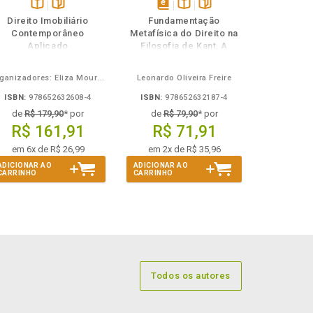
Disponível
páginas
disponível
Disponível
páginas
Direito Imobiliário
Fundamentação
na
em
na
Contemporâneo
Metafísica do Direito na
B.V.
eBook
B.V.
Aplicado
Filosofia de Kant, A
Organizadores: Eliza Moura Navarro de Novaes, Rafael de Oliveira Lage, Daniel Ribeiro Pettersen
Leonardo Oliveira Freire
ISBN:
978652632608-4
ISBN:
978652632187-4
de
R$ 179,90
* por
de
R$ 79,90
* por
R$ 161,91
R$ 71,91
em 6x de R$ 26,99
em 2x de R$ 35,96
ADICIONAR AO
ADICIONAR AO
CARRINHO
CARRINHO
Todos os autores