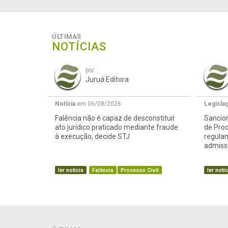
ÚLTIMAS
NOTÍCIAS
por:
Juruá Editora
Notícia
em 06/08/2026
Legisla
Falência não é capaz de desconstituir
Sancion
ato jurídico praticado mediante fraude
de Proc
à execução, decide STJ
regula
admissã
ler notícia
Falência
Processo Civil
ler notíc