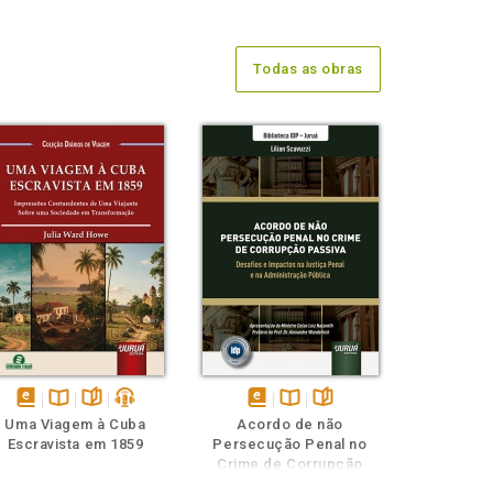
Todas as obras
disponível
Disponível
páginas
podcast
disponível
Disponível
páginas
Uma Viagem à Cuba
Acordo de não
em
na
em
na
Escravista em 1859
Persecução Penal no
eBook
B.V.
eBook
B.V.
Crime de Corrupção
Passiva