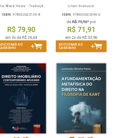
Julia Ward Howe - Tradução: Osvaldo Ferreira de Carvalho
Lilian Scavuzzi
ISBN:
978652632134-8
ISBN:
978652632594-0
de
R$ 79,90
* por
R$ 79,90
R$ 71,91
em 3x de R$ 26,63
em 2x de R$ 35,96
ADICIONAR AO
ADICIONAR AO
CARRINHO
CARRINHO