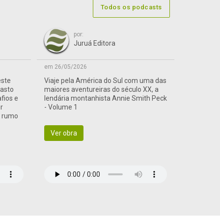
Todos os podcasts
por:
Juruá Editora
em 26/05/2026
este
Viaje pela América do Sul com uma das
vasto
maiores aventureiras do século XX, a
afios e
lendária montanhista Annie Smith Peck
r
- Volume 1
a rumo
Ver obra