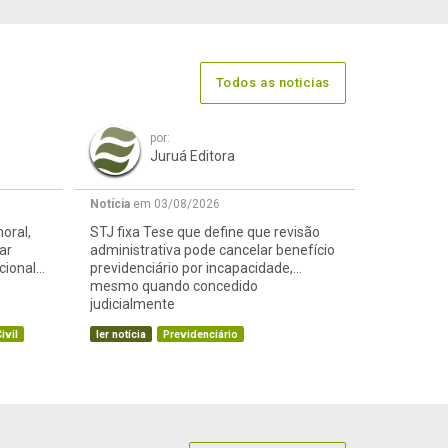
Todos as noticias
por:
Juruá Editora
Notícia
em 03/08/2026
oral,
STJ fixa Tese que define que revisão
ar
administrativa pode cancelar benefício
cional
previdenciário por incapacidade,
mesmo quando concedido
judicialmente
ivil
ler notícia
Previdenciário