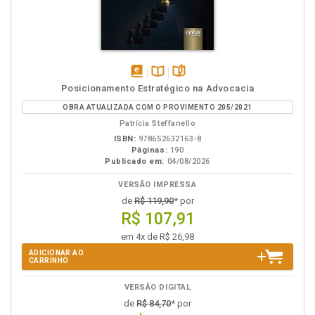
disponível
Disponível
páginas
Posicionamento Estratégico na Advocacia
em
na
OBRA ATUALIZADA COM O PROVIMENTO 205/2021
eBook
B.V.
Patrícia Steffanello
ISBN:
978652632163-8
Páginas:
190
Publicado em:
04/08/2026
VERSÃO IMPRESSA
de
R$ 119,90
* por
R$ 107,91
em 4x de R$ 26,98
ADICIONAR AO
CARRINHO
VERSÃO DIGITAL
de
R$ 84,70
* por