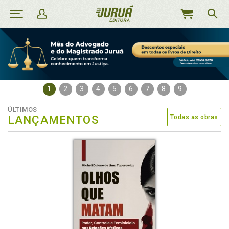
MEU
CARRINHO
1
2
3
4
5
6
7
8
9
ÚLTIMOS
LANÇAMENTOS
Todas as obras