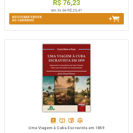
R$ 76,23
em 3x de R$ 25,41
ADICIONAR EBOOK
AO CARRINHO
disponível
Disponível
páginas
podcast
Uma Viagem à Cuba Escravista em 1859
em
na