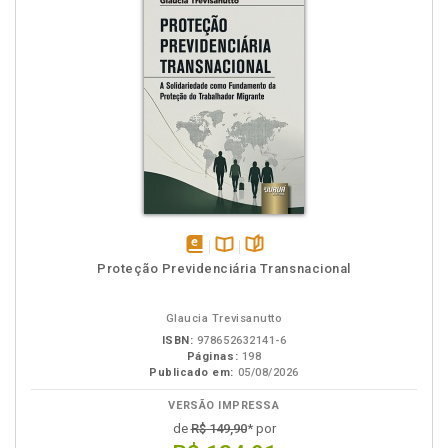
disponível
Disponível
páginas
Proteção Previdenciária Transnacional
em
na
eBook
B.V.
Glaucia Trevisanutto
ISBN:
978652632141-6
Páginas:
198
Publicado em:
05/08/2026
VERSÃO IMPRESSA
de
R$ 149,90
* por