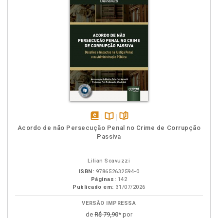
disponível
Disponível
páginas
Acordo de não Persecução Penal no Crime de Corrupção
em
na
Passiva
eBook
B.V.
Lilian Scavuzzi
ISBN:
978652632594-0
Páginas:
142
Publicado em:
31/07/2026
VERSÃO IMPRESSA
de
R$ 79,90
* por