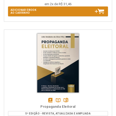
em 2x de R$ 31,46
ADICIONAR EBOOK
AO CARRINHO
disponível
Disponível
páginas
Propaganda Eleitoral
em
na
5ª EDIÇÃO - REVISTA, ATUALIZADA E AMPLIADA
eBook
B.V.