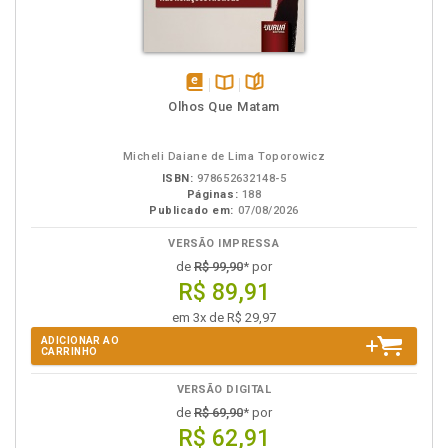
disponível
Disponível
páginas
Olhos Que Matam
em
na
eBook
B.V.
Micheli Daiane de Lima Toporowicz
ISBN:
978652632148-5
Páginas:
188
Publicado em:
07/08/2026
VERSÃO IMPRESSA
de
R$ 99,90
* por
R$ 89,91
em 3x de R$ 29,97
ADICIONAR AO
CARRINHO
VERSÃO DIGITAL
de
R$ 69,90
* por
R$ 62,91