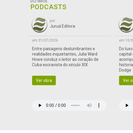
ÚLTIMOS
PODCASTS
por:
Juruá Editora
em 31/07/2026
em 10/0
Entre paisagens deslumbrantes e
Do lux
realidades inquietantes, Julia Ward
capital
Howe conduz o leitor ao coração de
acompa
Cuba escravista do século XIX
histori
Dodge
Ver obra
Ver o