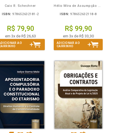
Caio R. Schechner
Hélio Mira de Assumpção Junior
ISBN:
978652632181-2
ISBN:
978652632118-8
R$ 79,90
R$ 99,90
em 3x de R$ 26,63
em 3x de R$ 33,30
ADICIONAR AO
ADICIONAR AO
CARRINHO
CARRINHO