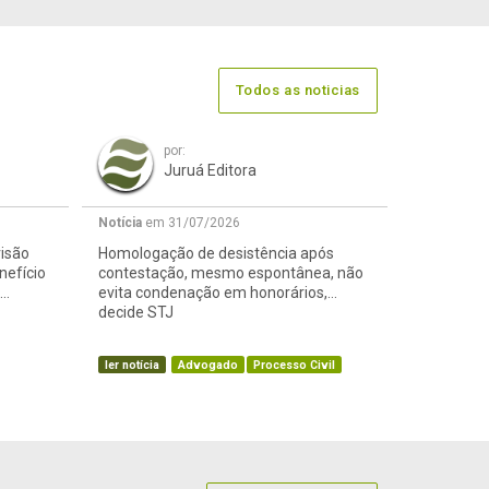
Todos as noticias
por:
Juruá Editora
Notícia
em 31/07/2026
visão
Homologação de desistência após
nefício
contestação, mesmo espontânea, não
evita condenação em honorários,
decide STJ
ler notícia
Advogado
Processo Civil