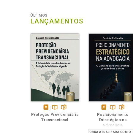
ÚLTIMOS
LANÇAMENTOS
Também
Também
Folheie
Ouça o
Também
Também
Folheie
Tamb
T
disponível
Disponível
páginas
disponível
Disponível
página
Proteção Previdenciária
Posicionamento
em
na
em
na
Transnacional
Estratégico na
eBook
B.V.
eBook
B.V.
Advocacia
OBRA ATUALIZADA COM O PR