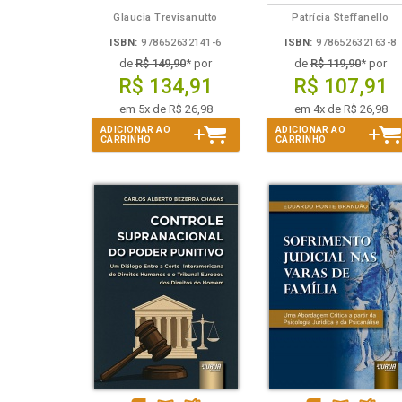
Glaucia Trevisanutto
Patrícia Steffanello
ISBN:
978652632141-6
ISBN:
978652632163-8
de
R$ 149,90
* por
de
R$ 119,90
* por
R$ 134,91
R$ 107,91
em 5x de R$ 26,98
em 4x de R$ 26,98
ADICIONAR AO
ADICIONAR AO
CARRINHO
CARRINHO