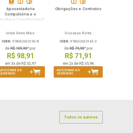
disponível
Disponível
páginas
Disponível
páginas
Aposentadoria
Obrigações e Contratos
em
na
na
Compulsória e o
eBook
B.V.
B.V.
aradoxo Constitucional
do Etarismo
Iadya Gama Maio
Giuseppe Riotta
ISBN:
978652632150-8
ISBN:
978652632165-2
de
R$ 109,90
* por
de
R$ 79,90
* por
R$ 98,91
R$ 71,91
em 3x de R$ 32,97
em 2x de R$ 35,96
ADICIONAR AO
ADICIONAR AO
CARRINHO
CARRINHO
Todos os autores