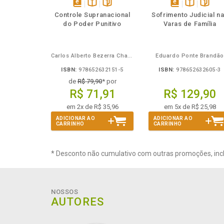
Também
Folheie
Também
Também
Folheie
Tamb
T
disponível
Disponível
páginas
disponível
Disponível
página
Controle Supranacional
Sofrimento Judicial n
em
na
em
na
do Poder Punitivo
Varas de Família
eBook
B.V.
eBook
B.V.
Carlos Alberto Bezerra Chagas
Eduardo Ponte Brandão
ISBN:
978652632151-5
ISBN:
978652632605-3
de
R$ 79,90
* por
R$ 71,91
R$ 129,90
em 2x de R$ 35,96
em 5x de R$ 25,98
ADICIONAR AO
ADICIONAR AO
CARRINHO
CARRINHO
* Desconto não cumulativo com outras promoções, inc
NOSSOS
AUTORES