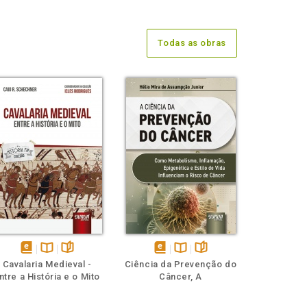
Todas as obras
disponível
Disponível
páginas
disponível
Disponível
páginas
Cavalaria Medieval -
Ciência da Prevenção do
em
na
em
na
ntre a História e o Mito
Câncer, A
eBook
B.V.
eBook
B.V.