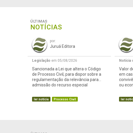
ÚLTIMAS
NOTÍCIAS
por:
Juruá Editora
Legislação
em 05/08/2026
Notícia
e
Sancionada a Lei que altera o Código
Valor d
de Processo Civil, para dispor sobre a
em caso
regulamentação da relevância para
conviv
admissão do recurso especial
ou eco
ler notícia
Processo Civil
ler notíc