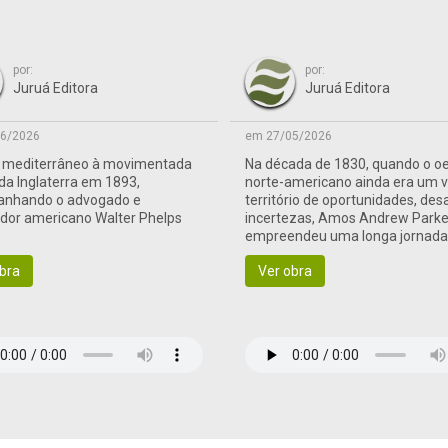
por:
por:
Juruá Editora
Juruá Editora
6/2026
em 27/05/2026
o mediterrâneo à movimentada
Na década de 1830, quando o o
 da Inglaterra em 1893,
norte-americano ainda era um 
nhando o advogado e
território de oportunidades, des
ador americano Walter Phelps
incertezas, Amos Andrew Parke
empreendeu uma longa jornad
às terras de fronteira
bra
Ver obra