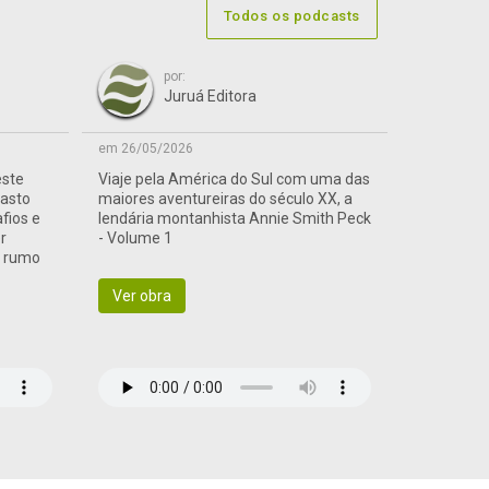
Todos os podcasts
por:
Juruá Editora
em 26/05/2026
este
Viaje pela América do Sul com uma das
vasto
maiores aventureiras do século XX, a
afios e
lendária montanhista Annie Smith Peck
r
- Volume 1
a rumo
Ver obra