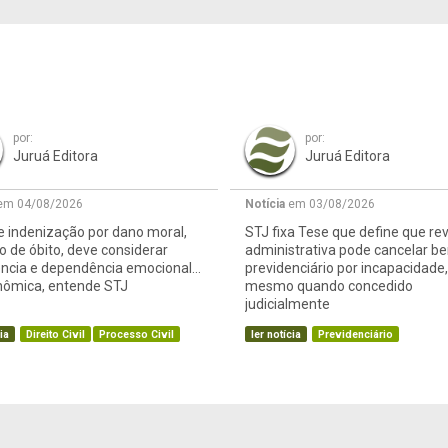
por:
por:
Juruá Editora
Juruá Editora
m 04/08/2026
Notícia
em 03/08/2026
e indenização por dano moral,
STJ fixa Tese que define que re
 de óbito, deve considerar
administrativa pode cancelar be
ência e dependência emocional
previdenciário por incapacidade,
nômica, entende STJ
mesmo quando concedido
judicialmente
ia
Direito Civil
Processo Civil
ler notícia
Previdenciário