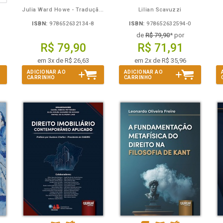
Julia Ward Howe - Tradução: Osvaldo Ferreira de Carvalho
Lilian Scavuzzi
ISBN:
978652632134-8
ISBN:
978652632594-0
de
R$ 79,90
* por
R$ 79,90
R$ 71,91
em 3x de R$ 26,63
em 2x de R$ 35,96
ADICIONAR AO
ADICIONAR AO
CARRINHO
CARRINHO