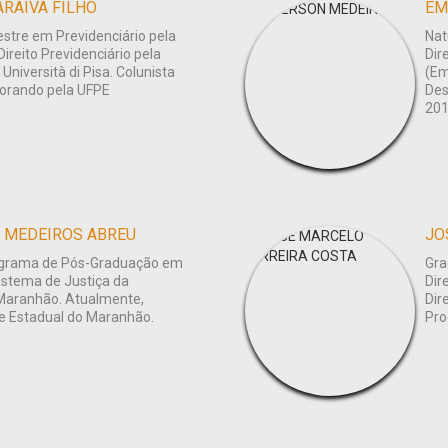
RAIVA FILHO
EM
estre em Previdenciário pela
Nat
ireito Previdenciário pela
Dir
niversità di Pisa. Colunista
(Em
torando pela UFPE
Des
201
 MEDEIROS ABREU
JO
rograma de Pós-Graduação em
Gra
Sistema de Justiça da
Dir
 Maranhão. Atualmente,
Dir
de Estadual do Maranhão.
Pro