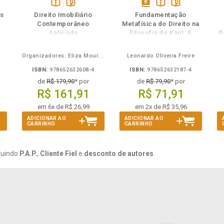
ém
ambém
Folheie
Também
Folheie
s
Disponível
páginas
disponível
Disponível
páginas
as
Direito Imobiliário
Fundamentação
na
em
na
Contemporâneo
Metafísica do Direito na
B.V.
eBook
B.V.
Aplicado
Filosofia de Kant, A
P
Organizadores: Eliza Moura Navarro de Novaes, Rafael de Oliveira Lage, Daniel Ribeiro Pettersen
Leonardo Oliveira Freire
ISBN:
978652632608-4
ISBN:
978652632187-4
de
R$ 179,90
* por
de
R$ 79,90
* por
R$ 161,91
R$ 71,91
em 6x de R$ 26,99
em 2x de R$ 35,96
ADICIONAR AO
ADICIONAR AO
CARRINHO
CARRINHO
luindo
P.A.P.
,
Cliente Fiel
e
desconto de autores