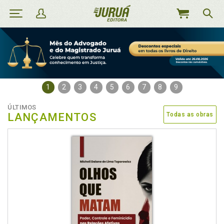
MEU
CARRINHO
1
2
3
4
5
6
7
8
9
ÚLTIMOS
LANÇAMENTOS
Todas as obras