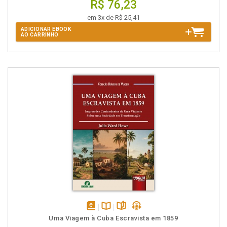
R$ 76,23
em 3x de R$ 25,41
ADICIONAR EBOOK
AO CARRINHO
disponível
Disponível
páginas
podcast
Uma Viagem à Cuba Escravista em 1859
em
na