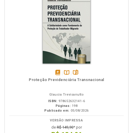
disponível
Disponível
páginas
Proteção Previdenciária Transnacional
em
na
eBook
B.V.
Glaucia Trevisanutto
ISBN:
978652632141-6
Páginas:
198
Publicado em:
05/08/2026
VERSÃO IMPRESSA
de
R$ 149,90
* por