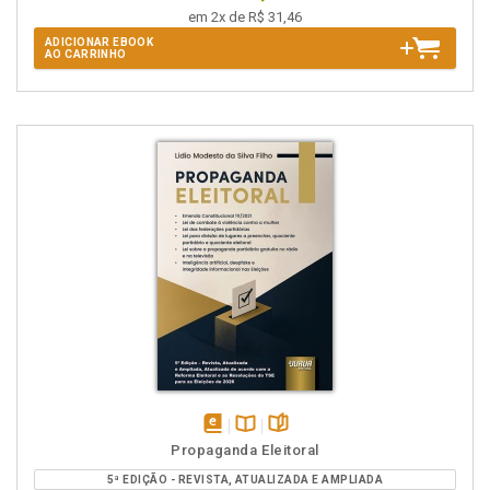
em 2x de R$ 31,46
ADICIONAR EBOOK
AO CARRINHO
disponível
Disponível
páginas
Propaganda Eleitoral
em
na
5ª EDIÇÃO - REVISTA, ATUALIZADA E AMPLIADA
eBook
B.V.