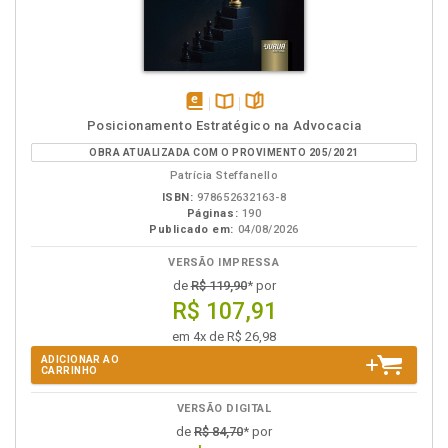
disponível
Disponível
páginas
Posicionamento Estratégico na Advocacia
em
na
OBRA ATUALIZADA COM O PROVIMENTO 205/2021
eBook
B.V.
Patrícia Steffanello
ISBN:
978652632163-8
Páginas:
190
Publicado em:
04/08/2026
VERSÃO IMPRESSA
de
R$ 119,90
* por
R$ 107,91
em 4x de R$ 26,98
ADICIONAR AO
CARRINHO
VERSÃO DIGITAL
de
R$ 84,70
* por