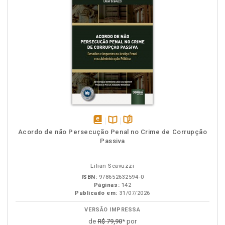
disponível
Disponível
páginas
Acordo de não Persecução Penal no Crime de Corrupção
em
na
Passiva
eBook
B.V.
Lilian Scavuzzi
ISBN:
978652632594-0
Páginas:
142
Publicado em:
31/07/2026
VERSÃO IMPRESSA
de
R$ 79,90
* por