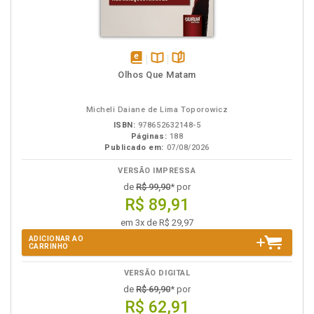
disponível
Disponível
páginas
Olhos Que Matam
em
na
eBook
B.V.
Micheli Daiane de Lima Toporowicz
ISBN:
978652632148-5
Páginas:
188
Publicado em:
07/08/2026
VERSÃO IMPRESSA
de
R$ 99,90
* por
R$ 89,91
em 3x de R$ 29,97
ADICIONAR AO
CARRINHO
VERSÃO DIGITAL
de
R$ 69,90
* por
R$ 62,91