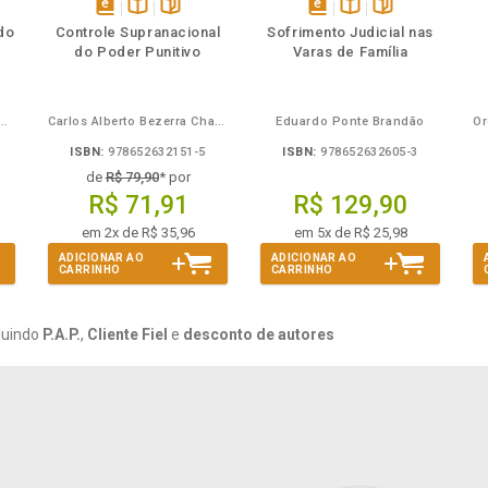
mbém
Folheie
Também
Também
Folheie
s
disponível
Disponível
páginas
disponível
Disponível
páginas
do
Controle Supranacional
Sofrimento Judicial nas
em
na
em
na
do Poder Punitivo
Varas de Família
eBook
B.V.
eBook
B.V.
Mira de Assumpção Junior
Carlos Alberto Bezerra Chagas
Eduardo Ponte Brandão
ISBN:
978652632151-5
ISBN:
978652632605-3
de
R$ 79,90
* por
R$ 71,91
R$ 129,90
em 2x de R$ 35,96
em 5x de R$ 25,98
ADICIONAR AO
ADICIONAR AO
CARRINHO
CARRINHO
luindo
P.A.P.
,
Cliente Fiel
e
desconto de autores