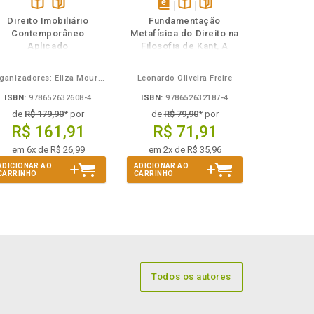
Disponível
páginas
disponível
Disponível
páginas
Direito Imobiliário
Fundamentação
na
em
na
Contemporâneo
Metafísica do Direito na
B.V.
eBook
B.V.
Aplicado
Filosofia de Kant, A
Organizadores: Eliza Moura Navarro de Novaes, Rafael de Oliveira Lage, Daniel Ribeiro Pettersen
Leonardo Oliveira Freire
ISBN:
978652632608-4
ISBN:
978652632187-4
de
R$ 179,90
* por
de
R$ 79,90
* por
R$ 161,91
R$ 71,91
em 6x de R$ 26,99
em 2x de R$ 35,96
ADICIONAR AO
ADICIONAR AO
CARRINHO
CARRINHO
Todos os autores