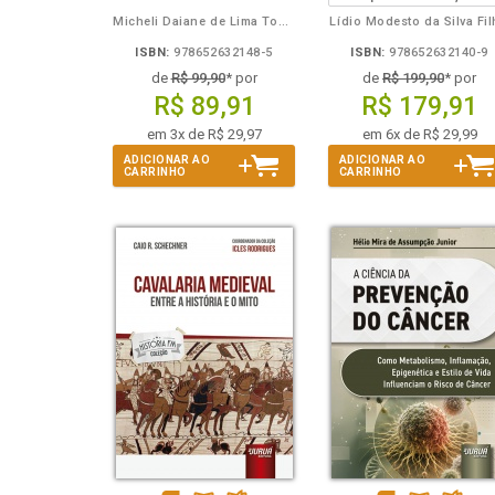
Micheli Daiane de Lima Toporowicz
Lídio Modesto da Silva Fi
ISBN:
978652632148-5
ISBN:
978652632140-9
de
R$ 99,90
* por
de
R$ 199,90
* por
R$ 89,91
R$ 179,91
em 3x de R$ 29,97
em 6x de R$ 29,99
ADICIONAR AO
ADICIONAR AO
CARRINHO
CARRINHO