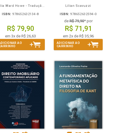
Julia Ward Howe - Tradução: Osvaldo Ferreira de Carvalho
Lilian Scavuzzi
ISBN:
978652632134-8
ISBN:
978652632594-0
de
R$ 79,90
* por
R$ 79,90
R$ 71,91
em 3x de R$ 26,63
em 2x de R$ 35,96
ADICIONAR AO
ADICIONAR AO
CARRINHO
CARRINHO