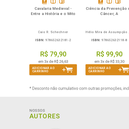
Também
Também
Folheie
Também
Também
Folheie
Ta
disponível
Disponível
páginas
disponível
Disponível
página
Cavalaria Medieval -
Ciência da Prevenção 
em
na
em
na
Entre a História e o Mito
Câncer, A
eBook
B.V.
eBook
B.V.
Caio R. Schechner
Hélio 
ISBN:
978652632181-2
ISBN:
978652632118-8
R$ 79,90
R$ 99,90
em 3x de R$ 26,63
em 3x de R$ 33,30
ADICIONAR AO
ADICIONAR AO
CARRINHO
CARRINHO
* Desconto não cumulativo com outras promoções, inc
NOSSOS
AUTORES