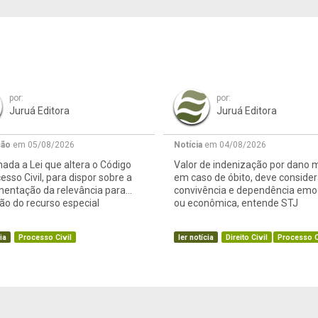
por:
por:
Juruá Editora
Juruá Editora
ção
em 05/08/2026
Notícia
em 04/08/2026
ada a Lei que altera o Código
Valor de indenização por dano m
esso Civil, para dispor sobre a
em caso de óbito, deve consider
mentação da relevância para
convivência e dependência emo
o do recurso especial
ou econômica, entende STJ
ia
Processo Civil
ler notícia
Direito Civil
Processo C