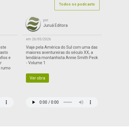
Todos os podcasts
por:
Juruá Editora
em 26/05/2026
este
Viaje pela América do Sul com uma das
vasto
maiores aventureiras do século XX, a
afios e
lendária montanhista Annie Smith Peck
r
- Volume 1
a rumo
Ver obra