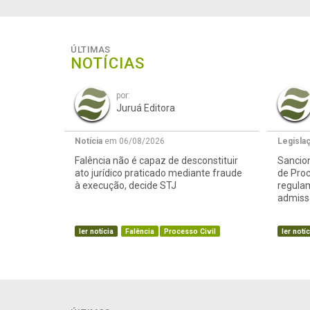
ÚLTIMAS
NOTÍCIAS
por:
Juruá Editora
Notícia
em 06/08/2026
Legisla
Falência não é capaz de desconstituir
Sancion
ato jurídico praticado mediante fraude
de Proc
à execução, decide STJ
regula
admissã
ler notícia
Falência
Processo Civil
ler notíc