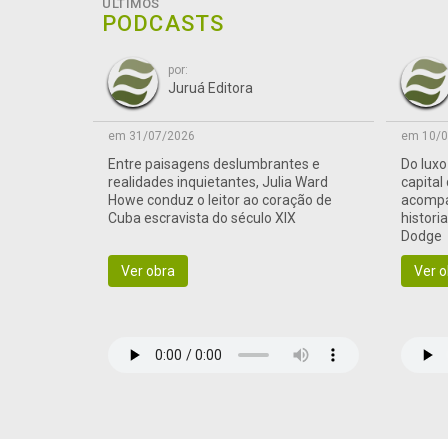
ÚLTIMOS
PODCASTS
por:
Juruá Editora
em 31/07/2026
em 10/0
Entre paisagens deslumbrantes e
Do lux
realidades inquietantes, Julia Ward
capital
Howe conduz o leitor ao coração de
acompa
Cuba escravista do século XIX
histori
Dodge
Ver obra
Ver o