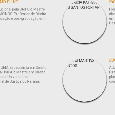
AID FILHO
tucional pela UNIFOR. Mestre
For
NISINOS. Professor de Direito
dir
raduação e pós-graduação em
em 
Des
LU
 UEM. Especialista em Direito
Adv
ela UNIPAR. Mestre em Direito
Dir
or Universitário.
pla
al de Justiça do Paraná.
con