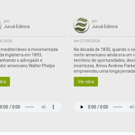
por:
por:
Juruá Editora
Juruá Editora
6/2026
em 27/05/2026
o mediterrâneo à movimentada
Na década de 1830, quando o o
 da Inglaterra em 1893,
norte-americano ainda era um 
nhando o advogado e
território de oportunidades, des
ador americano Walter Phelps
incertezas, Amos Andrew Parke
empreendeu uma longa jornad
às terras de fronteira
bra
Ver obra