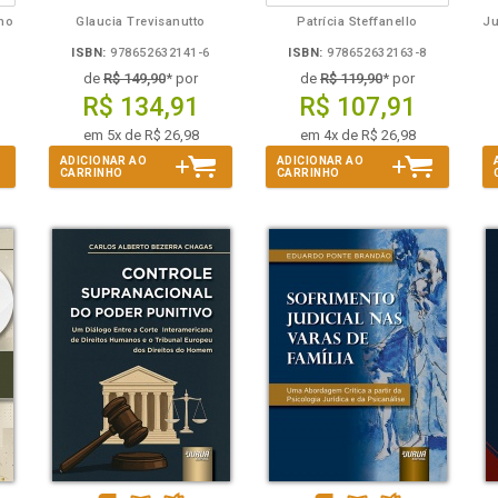
lho
Glaucia Trevisanutto
Patrícia Steffanello
ISBN:
978652632141-6
ISBN:
978652632163-8
de
R$ 149,90
* por
de
R$ 119,90
* por
R$ 134,91
R$ 107,91
em 5x de R$ 26,98
em 4x de R$ 26,98
ADICIONAR AO
ADICIONAR AO
CARRINHO
CARRINHO