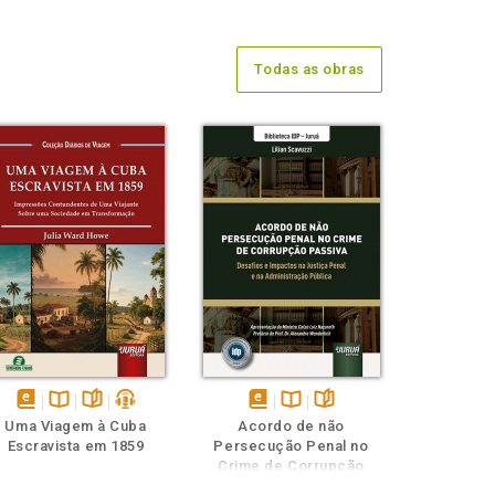
Todas as obras
disponível
Disponível
páginas
podcast
disponível
Disponível
páginas
Uma Viagem à Cuba
Acordo de não
em
na
em
na
Escravista em 1859
Persecução Penal no
eBook
B.V.
eBook
B.V.
Crime de Corrupção
Passiva