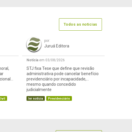
Todos as noticias
por:
Juruá Editora
Notícia
em 03/08/2026
oral,
STJ fixa Tese que define que revisão
ar
administrativa pode cancelar benefício
cional
previdenciário por incapacidade,
mesmo quando concedido
judicialmente
ivil
ler notícia
Previdenciário