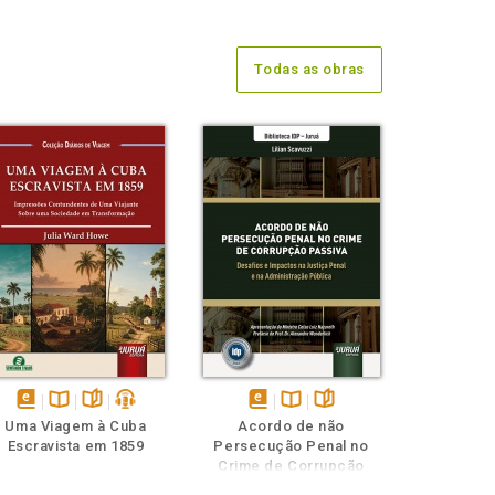
Todas as obras
disponível
Disponível
páginas
podcast
disponível
Disponível
páginas
Uma Viagem à Cuba
Acordo de não
em
na
em
na
Escravista em 1859
Persecução Penal no
eBook
B.V.
eBook
B.V.
Crime de Corrupção
Passiva