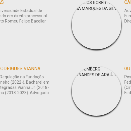
AS
niversidade Estadual de
Adv
do em direito processual
Fun
reito Romeu Felipe Bacellar.
Dir
RODRIGUES VIANNA
GU
 Regulação na Fundação
Pos
aneiro (2022-). Bacharel em
Fed
ntegradas Vianna Jr. (2018-
(Ci
ória (2018-2023). Advogado
Fed