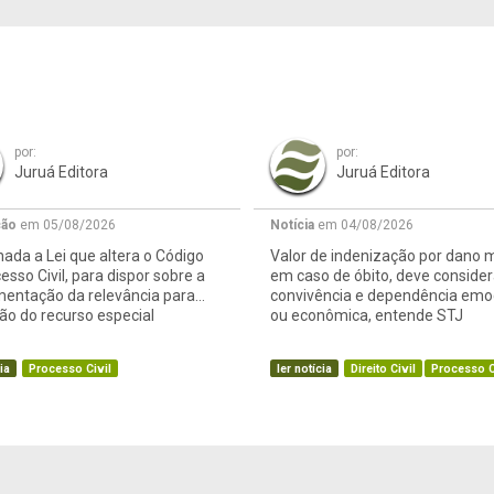
por:
por:
Juruá Editora
Juruá Editora
ção
em 05/08/2026
Notícia
em 04/08/2026
ada a Lei que altera o Código
Valor de indenização por dano m
esso Civil, para dispor sobre a
em caso de óbito, deve consider
mentação da relevância para
convivência e dependência emo
o do recurso especial
ou econômica, entende STJ
ia
Processo Civil
ler notícia
Direito Civil
Processo C