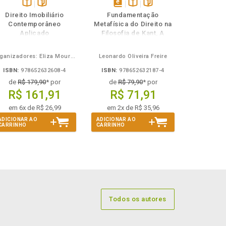
Disponível
páginas
disponível
Disponível
páginas
Direito Imobiliário
Fundamentação
na
em
na
Contemporâneo
Metafísica do Direito na
B.V.
eBook
B.V.
Aplicado
Filosofia de Kant, A
Organizadores: Eliza Moura Navarro de Novaes, Rafael de Oliveira Lage, Daniel Ribeiro Pettersen
Leonardo Oliveira Freire
ISBN:
978652632608-4
ISBN:
978652632187-4
de
R$ 179,90
* por
de
R$ 79,90
* por
R$ 161,91
R$ 71,91
em 6x de R$ 26,99
em 2x de R$ 35,96
ADICIONAR AO
ADICIONAR AO
CARRINHO
CARRINHO
Todos os autores