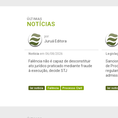
ÚLTIMAS
NOTÍCIAS
por:
Juruá Editora
Notícia
em 06/08/2026
Legisla
Falência não é capaz de desconstituir
Sancion
ato jurídico praticado mediante fraude
de Proc
à execução, decide STJ
regula
admissã
ler notícia
Falência
Processo Civil
ler notíc