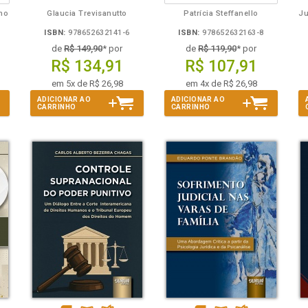
lho
Glaucia Trevisanutto
Patrícia Steffanello
ISBN:
978652632141-6
ISBN:
978652632163-8
de
R$ 149,90
* por
de
R$ 119,90
* por
R$ 134,91
R$ 107,91
em 5x de R$ 26,98
em 4x de R$ 26,98
ADICIONAR AO
ADICIONAR AO
CARRINHO
CARRINHO