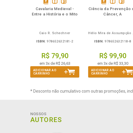
Também
Também
Folheie
Também
Também
Folheie
Ta
disponível
Disponível
páginas
disponível
Disponível
página
Cavalaria Medieval -
Ciência da Prevenção 
em
na
em
na
Entre a História e o Mito
Câncer, A
eBook
B.V.
eBook
B.V.
Caio R. Schechner
Hélio 
ISBN:
978652632181-2
ISBN:
978652632118-8
R$ 79,90
R$ 99,90
em 3x de R$ 26,63
em 3x de R$ 33,30
ADICIONAR AO
ADICIONAR AO
CARRINHO
CARRINHO
* Desconto não cumulativo com outras promoções, inc
NOSSOS
AUTORES