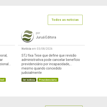
Todos as noticias
por:
Juruá Editora
Notícia
em 03/08/2026
oral,
STJ fixa Tese que define que revisão
ar
administrativa pode cancelar benefício
cional
previdenciário por incapacidade,
mesmo quando concedido
judicialmente
ivil
ler notícia
Previdenciário