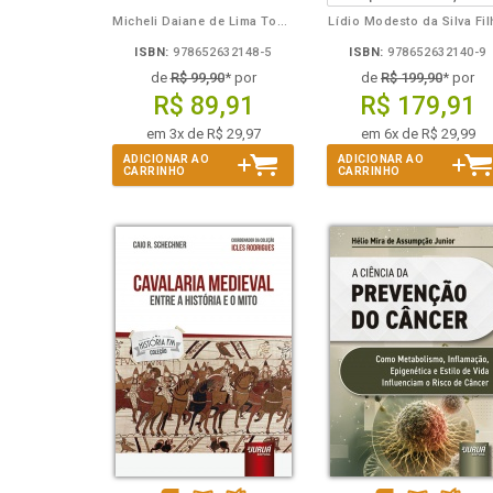
Micheli Daiane de Lima Toporowicz
Lídio Modesto da Silva Fi
ISBN:
978652632148-5
ISBN:
978652632140-9
de
R$ 99,90
* por
de
R$ 199,90
* por
R$ 89,91
R$ 179,91
em 3x de R$ 29,97
em 6x de R$ 29,99
ADICIONAR AO
ADICIONAR AO
CARRINHO
CARRINHO