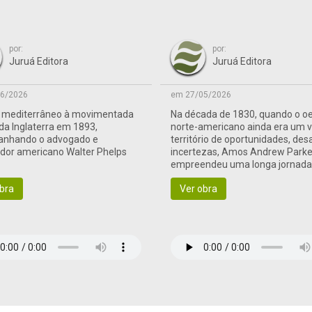
por:
por:
Juruá Editora
Juruá Editora
6/2026
em 27/05/2026
o mediterrâneo à movimentada
Na década de 1830, quando o o
 da Inglaterra em 1893,
norte-americano ainda era um 
nhando o advogado e
território de oportunidades, des
ador americano Walter Phelps
incertezas, Amos Andrew Parke
empreendeu uma longa jornad
às terras de fronteira
bra
Ver obra