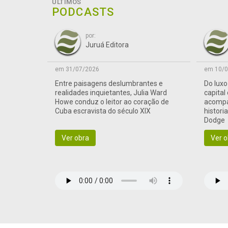
ÚLTIMOS
PODCASTS
por:
Juruá Editora
em 31/07/2026
em 10/0
Entre paisagens deslumbrantes e
Do lux
realidades inquietantes, Julia Ward
capital
Howe conduz o leitor ao coração de
acompa
Cuba escravista do século XIX
histori
Dodge
Ver obra
Ver o