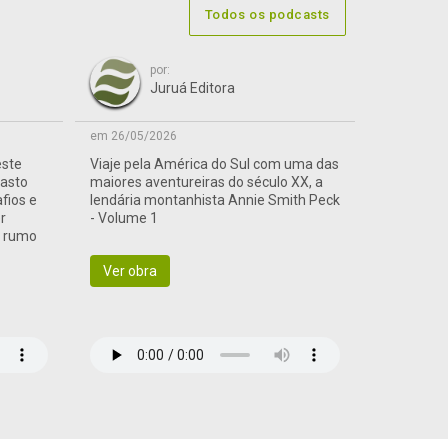
Todos os podcasts
por:
Juruá Editora
em 26/05/2026
este
Viaje pela América do Sul com uma das
vasto
maiores aventureiras do século XX, a
afios e
lendária montanhista Annie Smith Peck
r
- Volume 1
a rumo
Ver obra