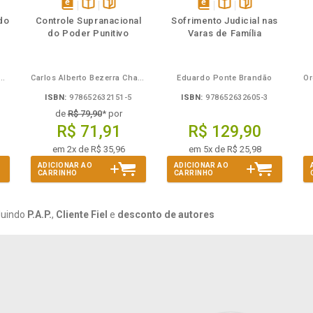
mbém
Folheie
Também
Também
Folheie
s
disponível
Disponível
páginas
disponível
Disponível
páginas
do
Controle Supranacional
Sofrimento Judicial nas
em
na
em
na
do Poder Punitivo
Varas de Família
eBook
B.V.
eBook
B.V.
Mira de Assumpção Junior
Carlos Alberto Bezerra Chagas
Eduardo Ponte Brandão
ISBN:
978652632151-5
ISBN:
978652632605-3
de
R$ 79,90
* por
R$ 71,91
R$ 129,90
em 2x de R$ 35,96
em 5x de R$ 25,98
ADICIONAR AO
ADICIONAR AO
CARRINHO
CARRINHO
luindo
P.A.P.
,
Cliente Fiel
e
desconto de autores