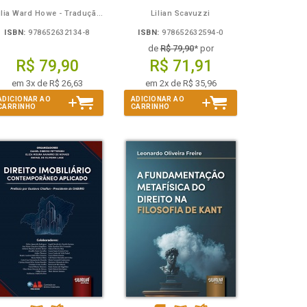
Julia Ward Howe - Tradução: Osvaldo Ferreira de Carvalho
Lilian Scavuzzi
ISBN:
978652632134-8
ISBN:
978652632594-0
de
R$ 79,90
* por
R$ 79,90
R$ 71,91
em 3x de R$ 26,63
em 2x de R$ 35,96
ADICIONAR AO
ADICIONAR AO
CARRINHO
CARRINHO