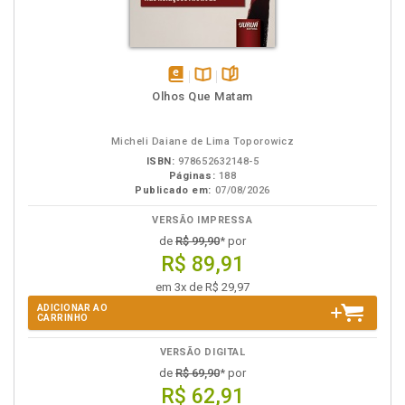
disponível
Disponível
páginas
Olhos Que Matam
em
na
eBook
B.V.
Micheli Daiane de Lima Toporowicz
ISBN:
978652632148-5
Páginas:
188
Publicado em:
07/08/2026
VERSÃO IMPRESSA
de
R$ 99,90
* por
R$ 89,91
em 3x de R$ 29,97
ADICIONAR AO
CARRINHO
VERSÃO DIGITAL
de
R$ 69,90
* por
R$ 62,91