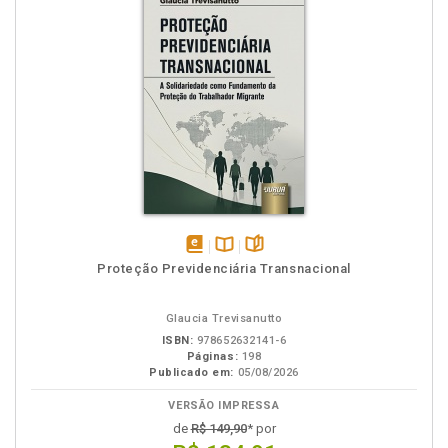
disponível
Disponível
páginas
Proteção Previdenciária Transnacional
em
na
eBook
B.V.
Glaucia Trevisanutto
ISBN:
978652632141-6
Páginas:
198
Publicado em:
05/08/2026
VERSÃO IMPRESSA
de
R$ 149,90
* por