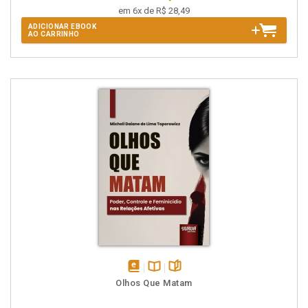
em 6x de R$ 28,49
ADICIONAR EBOOK
AO CARRINHO
disponível
Disponível
páginas
Olhos Que Matam
em
na
eBook
B.V.