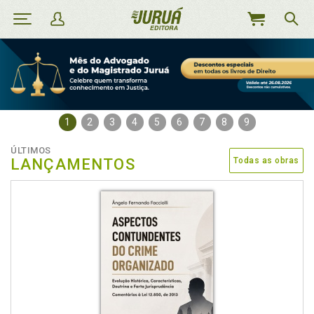
MEU
CARRINHO
1
2
3
4
5
6
7
8
9
ÚLTIMOS
LANÇAMENTOS
Todas as obras