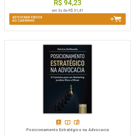
R$ 94,23
em 3x de R$ 31,41
ADICIONAR EBOOK
AO CARRINHO
disponível
Disponível
páginas
Posicionamento Estratégico na Advocacia
em
na