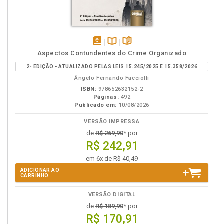
disponível
Disponível
páginas
Aspectos Contundentes do Crime Organizado
em
na
2ª EDIÇÃO - ATUALIZADO PELAS LEIS 15.245/2025 E 15.358/2026
eBook
B.V.
Ângelo Fernando Facciolli
ISBN:
978652632152-2
Páginas:
492
Publicado em:
10/08/2026
VERSÃO IMPRESSA
de
R$ 269,90
* por
R$ 242,91
em 6x de R$ 40,49
ADICIONAR AO
CARRINHO
VERSÃO DIGITAL
de
R$ 189,90
* por
R$ 170,91