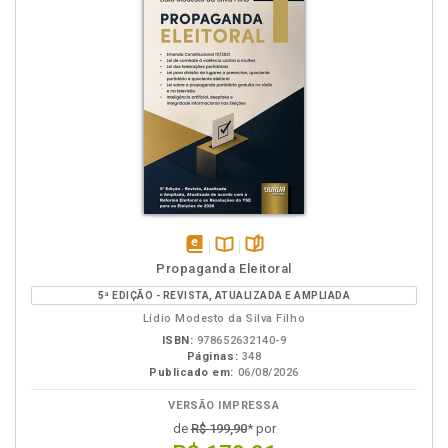
disponível
Disponível
páginas
Propaganda Eleitoral
em
na
5ª EDIÇÃO - REVISTA, ATUALIZADA E AMPLIADA
eBook
B.V.
Lídio Modesto da Silva Filho
ISBN:
978652632140-9
Páginas:
348
Publicado em:
06/08/2026
VERSÃO IMPRESSA
de
R$ 199,90
* por