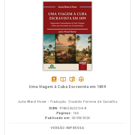
disponível
Disponível
páginas
podcast
Uma Viagem à Cuba Escravista em 1859
em
na
eBook
B.V.
Julia Ward Howe - Tradução: Osvaldo Ferreira de Carvalho
ISBN:
978652632134-8
Páginas:
166
Publicado em:
03/08/2026
VERSÃO IMPRESSA