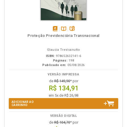
disponível
Disponível
páginas
Proteção Previdenciária Transnacional
em
na
eBook
B.V.
Glaucia Trevisanutto
ISBN:
978652632141-6
Páginas:
198
Publicado em:
05/08/2026
VERSÃO IMPRESSA
de
R$ 149,90
* por
R$ 134,91
em 5x de R$ 26,98
ADICIONAR AO
CARRINHO
VERSÃO DIGITAL
de
R$ 104,70
* por