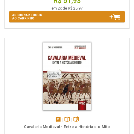
R$ 51,93
em 2x de R$ 25,97
ADICIONAR EBOOK
AO CARRINHO
disponível
Disponível
páginas
Cavalaria Medieval - Entre a História e o Mito
em
na