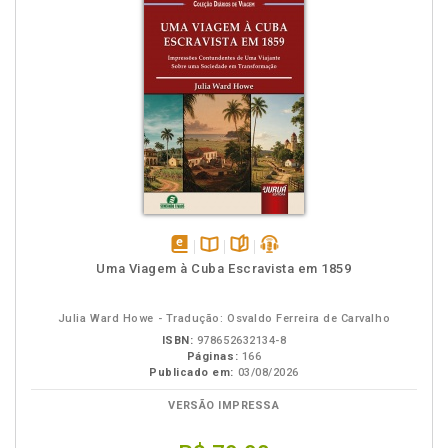
disponível
Disponível
páginas
podcast
Uma Viagem à Cuba Escravista em 1859
em
na
eBook
B.V.
Julia Ward Howe - Tradução: Osvaldo Ferreira de Carvalho
ISBN:
978652632134-8
Páginas:
166
Publicado em:
03/08/2026
VERSÃO IMPRESSA