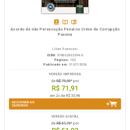
disponível
Disponível
páginas
Acordo de não Persecução Penal no Crime de Corrupção
em
na
Passiva
eBook
B.V.
Lilian Scavuzzi
ISBN:
978652632594-0
Páginas:
142
Publicado em:
31/07/2026
VERSÃO IMPRESSA
de
R$ 79,90
* por
R$ 71,91
em 2x de R$ 35,96
ADICIONAR AO
CARRINHO
VERSÃO DIGITAL
de
R$ 57,70
* por