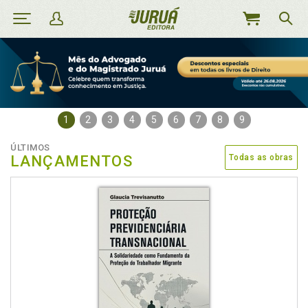
MEU
CARRINHO
1
2
3
4
5
6
7
8
9
ÚLTIMOS
LANÇAMENTOS
Todas as obras