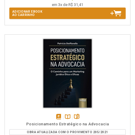
em 3x de R$ 31,41
ADICIONAR EBOOK
AO CARRINHO
disponível
Disponível
páginas
Posicionamento Estratégico na Advocacia
em
na
OBRA ATUALIZADA COM O PROVIMENTO 205/2021
eBook
B.V.