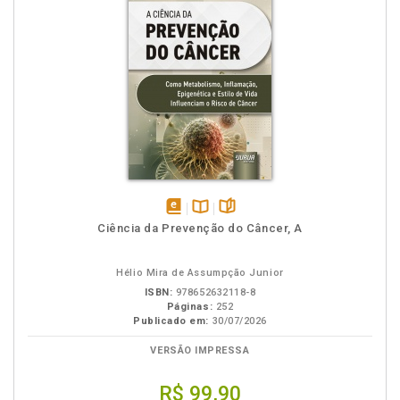
disponível
Disponível
páginas
Ciência da Prevenção do Câncer, A
em
na
eBook
B.V.
Hélio Mira de Assumpção Junior
ISBN:
978652632118-8
Páginas:
252
Publicado em:
30/07/2026
VERSÃO IMPRESSA
R$ 99,90