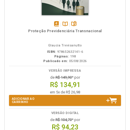
disponível
Disponível
páginas
Proteção Previdenciária Transnacional
em
na
eBook
B.V.
Glaucia Trevisanutto
ISBN:
978652632141-6
Páginas:
198
Publicado em:
05/08/2026
VERSÃO IMPRESSA
de
R$ 149,90
* por
R$ 134,91
em 5x de R$ 26,98
ADICIONAR AO
CARRINHO
VERSÃO DIGITAL
de
R$ 104,70
* por
R$ 94,23