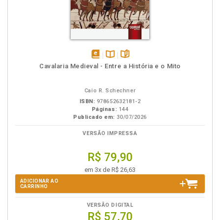
disponível
Disponível
páginas
Cavalaria Medieval - Entre a História e o Mito
em
na
eBook
B.V.
Caio R. Schechner
ISBN:
978652632181-2
Páginas:
144
Publicado em:
30/07/2026
VERSÃO IMPRESSA
R$ 79,90
em 3x de R$ 26,63
ADICIONAR AO
CARRINHO
VERSÃO DIGITAL
R$ 57,70