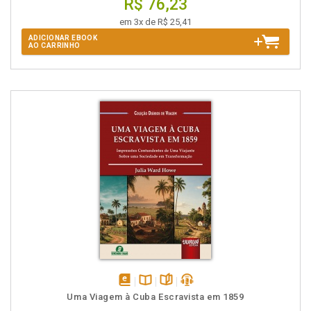
R$ 76,23
em 3x de R$ 25,41
ADICIONAR EBOOK
AO CARRINHO
disponível
Disponível
páginas
podcast
Uma Viagem à Cuba Escravista em 1859
em
na