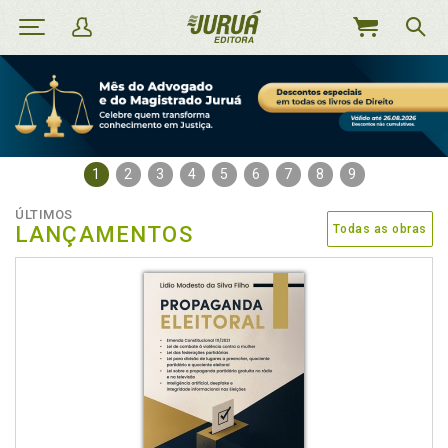
MEU
CARRINHO
1
2
3
4
5
6
7
8
9
ÚLTIMOS
LANÇAMENTOS
Todas as obras