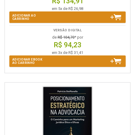
R$ 134,91
em 5x de R$ 26,98
ADICIONAR AO
CARRINHO
VERSÃO DIGITAL
de
R$ 104,70
* por
R$ 94,23
em 3x de R$ 31,41
ADICIONAR EBOOK
AO CARRINHO