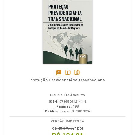
disponível
Disponível
páginas
Proteção Previdenciária Transnacional
em
na
eBook
B.V.
Glaucia Trevisanutto
ISBN:
978652632141-6
Páginas:
198
Publicado em:
05/08/2026
VERSÃO IMPRESSA
de
R$ 149,90
* por