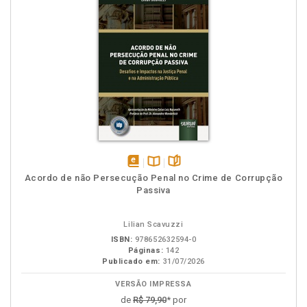
disponível
Disponível
páginas
Acordo de não Persecução Penal no Crime de Corrupção
em
na
Passiva
eBook
B.V.
Lilian Scavuzzi
ISBN:
978652632594-0
Páginas:
142
Publicado em:
31/07/2026
VERSÃO IMPRESSA
de
R$ 79,90
* por