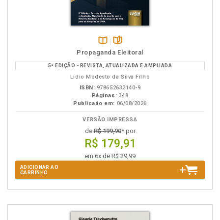
Disponível
páginas
Propaganda Eleitoral
na
5ª EDIÇÃO - REVISTA, ATUALIZADA E AMPLIADA
B.V.
Lídio Modesto da Silva Filho
ISBN:
978652632140-9
Páginas:
348
Publicado em:
06/08/2026
VERSÃO IMPRESSA
de
R$ 199,90
* por
R$ 179,91
em 6x de R$ 29,99
ADICIONAR AO
CARRINHO