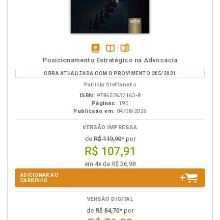
disponível
Disponível
páginas
Posicionamento Estratégico na Advocacia
em
na
OBRA ATUALIZADA COM O PROVIMENTO 205/2021
eBook
B.V.
Patrícia Steffanello
ISBN:
978652632163-8
Páginas:
190
Publicado em:
04/08/2026
VERSÃO IMPRESSA
de
R$ 119,90
* por
R$ 107,91
em 4x de R$ 26,98
ADICIONAR AO
CARRINHO
VERSÃO DIGITAL
de
R$ 84,70
* por