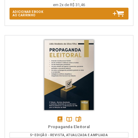
em 2x de R$ 31,46
ADICIONAR EBOOK
AO CARRINHO
disponível
Disponível
páginas
Propaganda Eleitoral
em
na
5ª EDIÇÃO - REVISTA, ATUALIZADA E AMPLIADA
eBook
B.V.