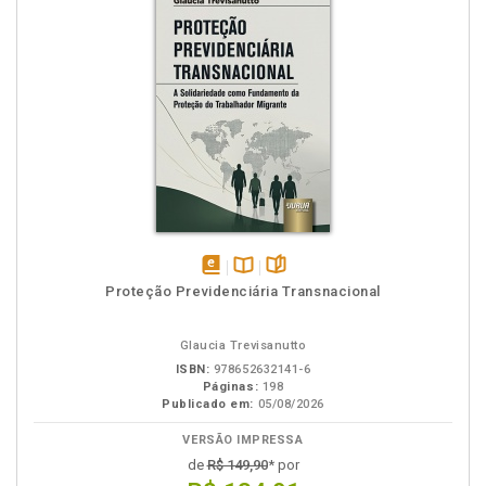
disponível
Disponível
páginas
Proteção Previdenciária Transnacional
em
na
eBook
B.V.
Glaucia Trevisanutto
ISBN:
978652632141-6
Páginas:
198
Publicado em:
05/08/2026
VERSÃO IMPRESSA
de
R$ 149,90
* por