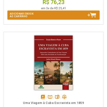
R$ 76,23
em 3x de R$ 25,41
ADICIONAR EBOOK
AO CARRINHO
disponível
Disponível
páginas
podcast
Uma Viagem à Cuba Escravista em 1859
em
na