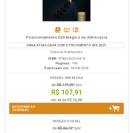
disponível
Disponível
páginas
Posicionamento Estratégico na Advocacia
em
na
OBRA ATUALIZADA COM O PROVIMENTO 205/2021
eBook
B.V.
Patrícia Steffanello
ISBN:
978652632163-8
Páginas:
190
Publicado em:
04/08/2026
VERSÃO IMPRESSA
de
R$ 119,90
* por
R$ 107,91
em 4x de R$ 26,98
ADICIONAR AO
CARRINHO
VERSÃO DIGITAL
de
R$ 84,70
* por