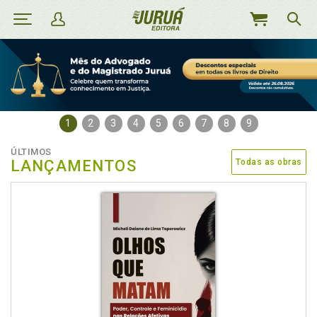
MEU
CARRINHO
1
2
3
4
5
6
7
8
9
ÚLTIMOS
LANÇAMENTOS
Todas as obras