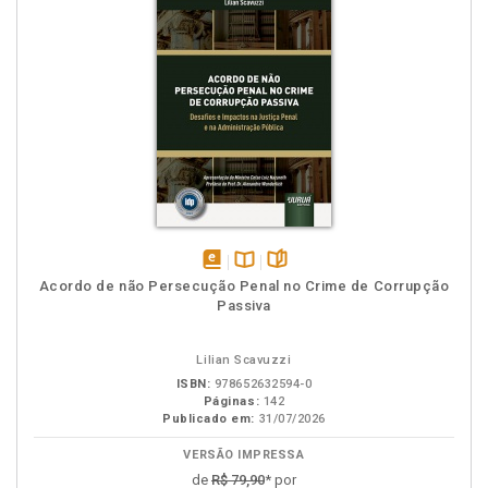
disponível
Disponível
páginas
Acordo de não Persecução Penal no Crime de Corrupção
em
na
Passiva
eBook
B.V.
Lilian Scavuzzi
ISBN:
978652632594-0
Páginas:
142
Publicado em:
31/07/2026
VERSÃO IMPRESSA
de
R$ 79,90
* por