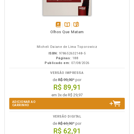
disponível
Disponível
páginas
Olhos Que Matam
em
na
eBook
B.V.
Micheli Daiane de Lima Toporowicz
ISBN:
978652632148-5
Páginas:
188
Publicado em:
07/08/2026
VERSÃO IMPRESSA
de
R$ 99,90
* por
R$ 89,91
em 3x de R$ 29,97
ADICIONAR AO
CARRINHO
VERSÃO DIGITAL
de
R$ 69,90
* por
R$ 62,91