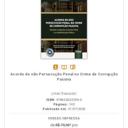
disponível
Disponível
páginas
Acordo de não Persecução Penal no Crime de Corrupção
em
na
Passiva
eBook
B.V.
Lilian Scavuzzi
ISBN:
978652632594-0
Páginas:
142
Publicado em:
31/07/2026
VERSÃO IMPRESSA
de
R$ 79,90
* por