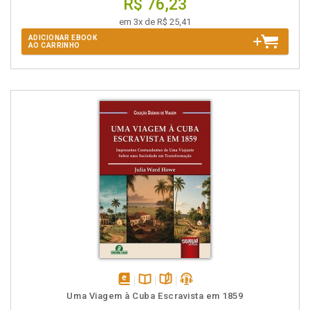
R$ 76,23
em 3x de R$ 25,41
ADICIONAR EBOOK
AO CARRINHO
disponível
Disponível
páginas
podcast
Uma Viagem à Cuba Escravista em 1859
em
na