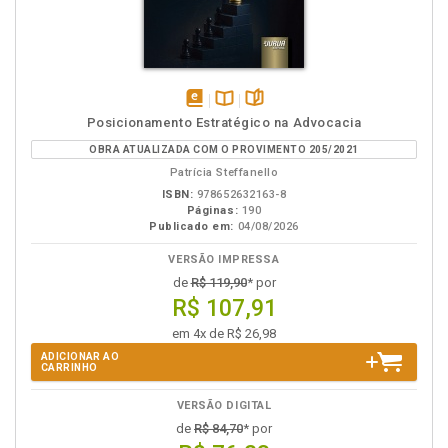
disponível
Disponível
páginas
Posicionamento Estratégico na Advocacia
em
na
OBRA ATUALIZADA COM O PROVIMENTO 205/2021
eBook
B.V.
Patrícia Steffanello
ISBN:
978652632163-8
Páginas:
190
Publicado em:
04/08/2026
VERSÃO IMPRESSA
de
R$ 119,90
* por
R$ 107,91
em 4x de R$ 26,98
ADICIONAR AO
CARRINHO
VERSÃO DIGITAL
de
R$ 84,70
* por