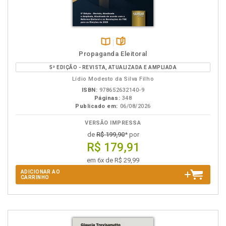
Disponível
páginas
Propaganda Eleitoral
na
5ª EDIÇÃO - REVISTA, ATUALIZADA E AMPLIADA
B.V.
Lídio Modesto da Silva Filho
ISBN:
978652632140-9
Páginas:
348
Publicado em:
06/08/2026
VERSÃO IMPRESSA
de
R$ 199,90
* por
R$ 179,91
em 6x de R$ 29,99
ADICIONAR AO
CARRINHO