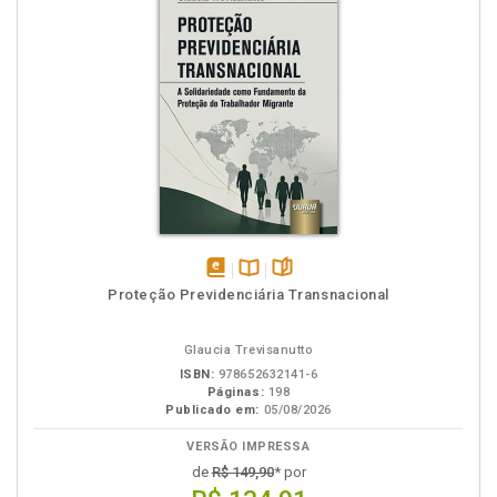
disponível
Disponível
páginas
Proteção Previdenciária Transnacional
em
na
eBook
B.V.
Glaucia Trevisanutto
ISBN:
978652632141-6
Páginas:
198
Publicado em:
05/08/2026
VERSÃO IMPRESSA
de
R$ 149,90
* por