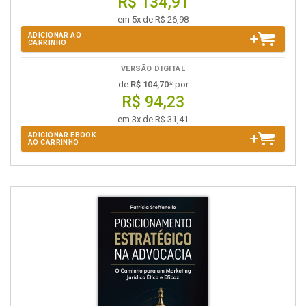
R$ 134,91
em 5x de R$ 26,98
ADICIONAR AO
CARRINHO
VERSÃO DIGITAL
de
R$ 104,70
* por
R$ 94,23
em 3x de R$ 31,41
ADICIONAR EBOOK
AO CARRINHO