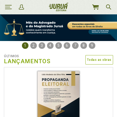
MEU
CARRINHO
1
2
3
4
5
6
7
8
9
ÚLTIMOS
LANÇAMENTOS
Todas as obras