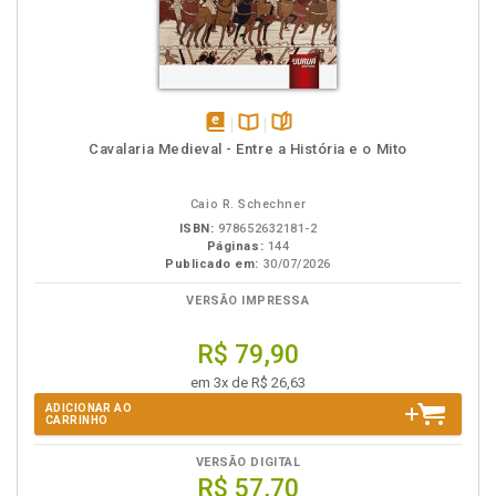
disponível
Disponível
páginas
Cavalaria Medieval - Entre a História e o Mito
em
na
eBook
B.V.
Caio R. Schechner
ISBN:
978652632181-2
Páginas:
144
Publicado em:
30/07/2026
VERSÃO IMPRESSA
R$ 79,90
em 3x de R$ 26,63
ADICIONAR AO
CARRINHO
VERSÃO DIGITAL
R$ 57,70