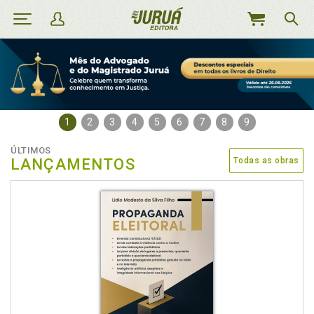
MEU
CARRINHO
1
2
3
4
5
6
7
8
9
ÚLTIMOS
LANÇAMENTOS
Todas as obras