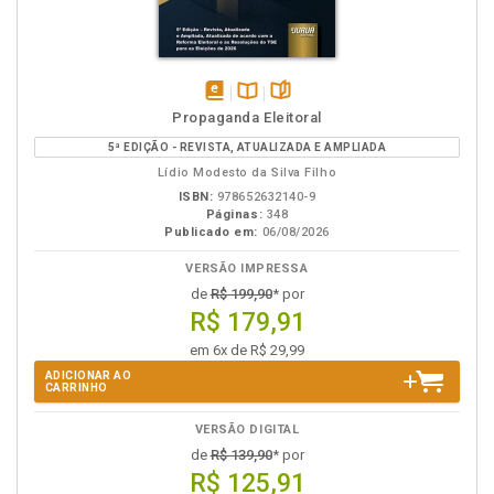
disponível
Disponível
páginas
Propaganda Eleitoral
em
na
5ª EDIÇÃO - REVISTA, ATUALIZADA E AMPLIADA
eBook
B.V.
Lídio Modesto da Silva Filho
ISBN:
978652632140-9
Páginas:
348
Publicado em:
06/08/2026
VERSÃO IMPRESSA
de
R$ 199,90
* por
R$ 179,91
em 6x de R$ 29,99
ADICIONAR AO
CARRINHO
VERSÃO DIGITAL
de
R$ 139,90
* por
R$ 125,91