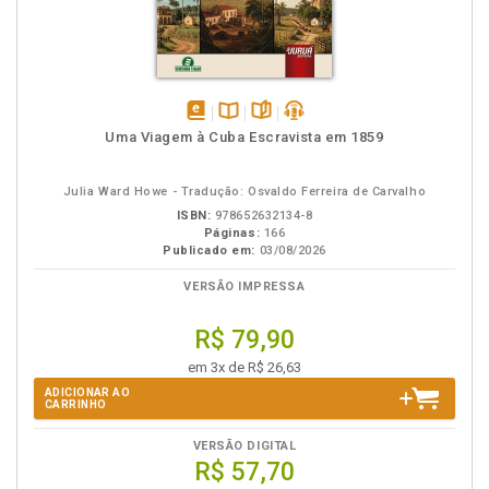
disponível
Disponível
páginas
podcast
Uma Viagem à Cuba Escravista em 1859
em
na
eBook
B.V.
Julia Ward Howe - Tradução: Osvaldo Ferreira de Carvalho
ISBN:
978652632134-8
Páginas:
166
Publicado em:
03/08/2026
VERSÃO IMPRESSA
R$ 79,90
em 3x de R$ 26,63
ADICIONAR AO
CARRINHO
VERSÃO DIGITAL
R$ 57,70