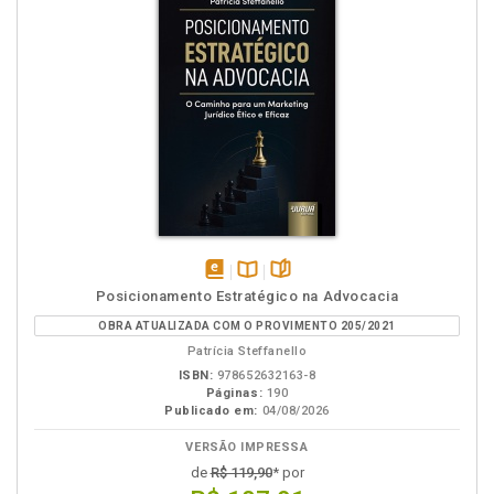
disponível
Disponível
páginas
Posicionamento Estratégico na Advocacia
em
na
OBRA ATUALIZADA COM O PROVIMENTO 205/2021
eBook
B.V.
Patrícia Steffanello
ISBN:
978652632163-8
Páginas:
190
Publicado em:
04/08/2026
VERSÃO IMPRESSA
de
R$ 119,90
* por