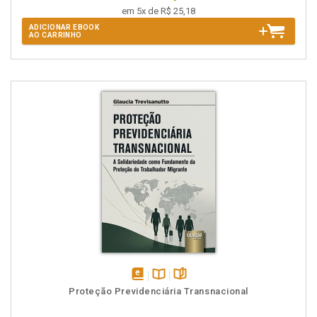
em 5x de R$ 25,18
ADICIONAR EBOOK
AO CARRINHO
disponível
Disponível
páginas
Proteção Previdenciária Transnacional
em
na
eBook
B.V.