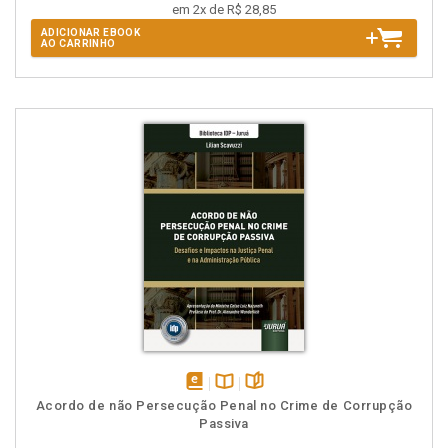
em 2x de R$ 28,85
ADICIONAR EBOOK
AO CARRINHO
disponível
Disponível
páginas
Acordo de não Persecução Penal no Crime de Corrupção
em
na
Passiva
eBook
B.V.