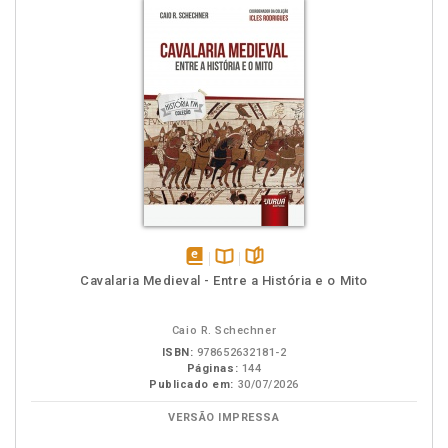
disponível
Disponível
páginas
Cavalaria Medieval - Entre a História e o Mito
em
na
eBook
B.V.
Caio R. Schechner
ISBN:
978652632181-2
Páginas:
144
Publicado em:
30/07/2026
VERSÃO IMPRESSA