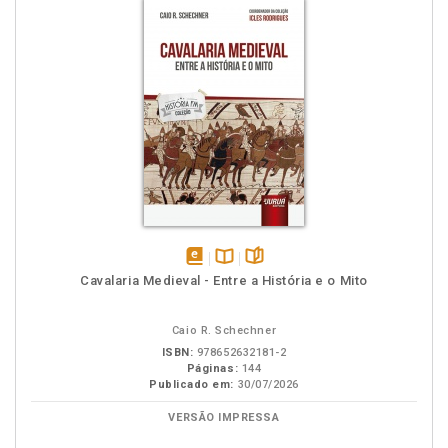
disponível
Disponível
páginas
Cavalaria Medieval - Entre a História e o Mito
em
na
eBook
B.V.
Caio R. Schechner
ISBN:
978652632181-2
Páginas:
144
Publicado em:
30/07/2026
VERSÃO IMPRESSA