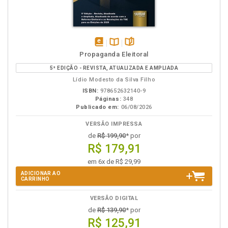
disponível
Disponível
páginas
Propaganda Eleitoral
em
na
5ª EDIÇÃO - REVISTA, ATUALIZADA E AMPLIADA
eBook
B.V.
Lídio Modesto da Silva Filho
ISBN:
978652632140-9
Páginas:
348
Publicado em:
06/08/2026
VERSÃO IMPRESSA
de
R$ 199,90
* por
R$ 179,91
em 6x de R$ 29,99
ADICIONAR AO
CARRINHO
VERSÃO DIGITAL
de
R$ 139,90
* por
R$ 125,91