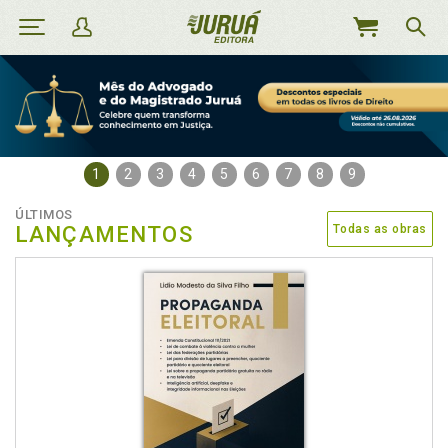
MEU
CARRINHO
1
2
3
4
5
6
7
8
9
ÚLTIMOS
LANÇAMENTOS
Todas as obras