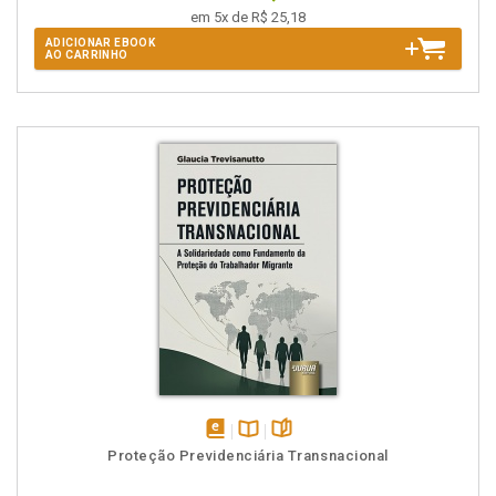
em 5x de R$ 25,18
ADICIONAR EBOOK
AO CARRINHO
disponível
Disponível
páginas
Proteção Previdenciária Transnacional
em
na
eBook
B.V.