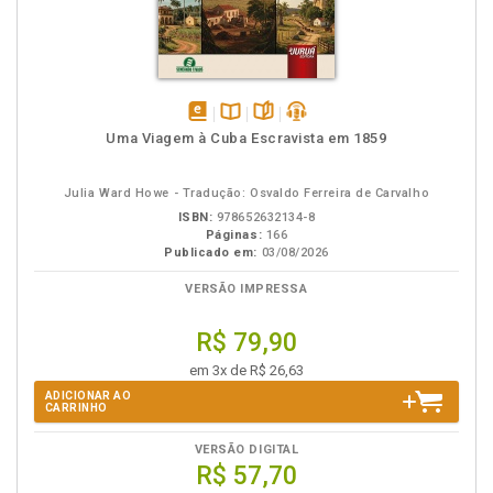
disponível
Disponível
páginas
podcast
Uma Viagem à Cuba Escravista em 1859
em
na
eBook
B.V.
Julia Ward Howe - Tradução: Osvaldo Ferreira de Carvalho
ISBN:
978652632134-8
Páginas:
166
Publicado em:
03/08/2026
VERSÃO IMPRESSA
R$ 79,90
em 3x de R$ 26,63
ADICIONAR AO
CARRINHO
VERSÃO DIGITAL
R$ 57,70