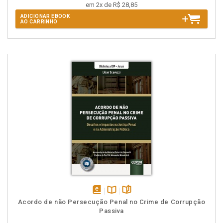
em 2x de R$ 28,85
ADICIONAR EBOOK
AO CARRINHO
disponível
Disponível
páginas
Acordo de não Persecução Penal no Crime de Corrupção
em
na
Passiva
eBook
B.V.