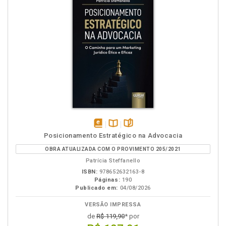
disponível
Disponível
páginas
Posicionamento Estratégico na Advocacia
em
na
OBRA ATUALIZADA COM O PROVIMENTO 205/2021
eBook
B.V.
Patrícia Steffanello
ISBN:
978652632163-8
Páginas:
190
Publicado em:
04/08/2026
VERSÃO IMPRESSA
de
R$ 119,90
* por