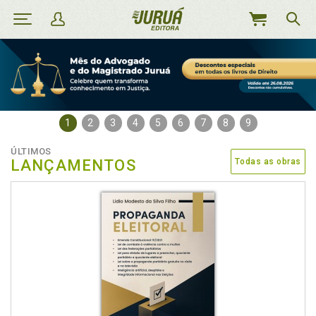
MEU
CARRINHO
1
2
3
4
5
6
7
8
9
ÚLTIMOS
LANÇAMENTOS
Todas as obras