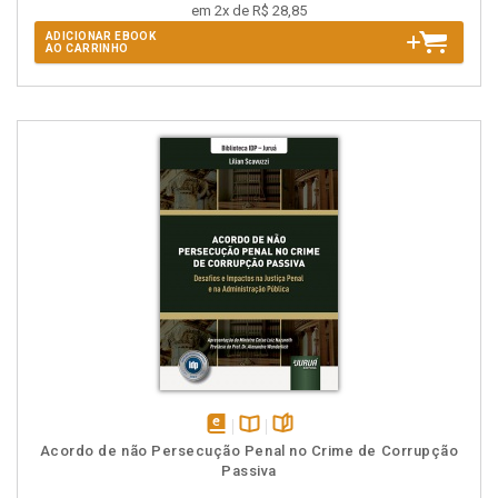
em 2x de R$ 28,85
ADICIONAR EBOOK
AO CARRINHO
disponível
Disponível
páginas
Acordo de não Persecução Penal no Crime de Corrupção
em
na
Passiva
eBook
B.V.