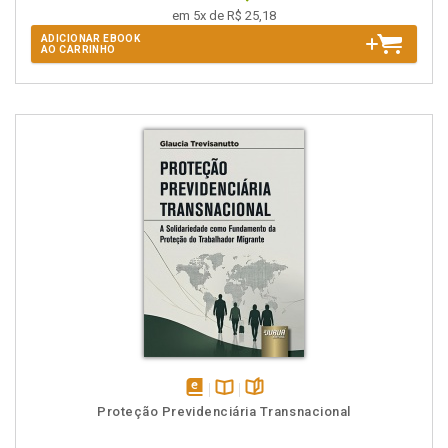
em 5x de R$ 25,18
ADICIONAR EBOOK
AO CARRINHO
disponível
Disponível
páginas
Proteção Previdenciária Transnacional
em
na
eBook
B.V.