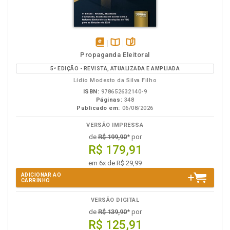
disponível
Disponível
páginas
Propaganda Eleitoral
em
na
5ª EDIÇÃO - REVISTA, ATUALIZADA E AMPLIADA
eBook
B.V.
Lídio Modesto da Silva Filho
ISBN:
978652632140-9
Páginas:
348
Publicado em:
06/08/2026
VERSÃO IMPRESSA
de
R$ 199,90
* por
R$ 179,91
em 6x de R$ 29,99
ADICIONAR AO
CARRINHO
VERSÃO DIGITAL
de
R$ 139,90
* por
R$ 125,91