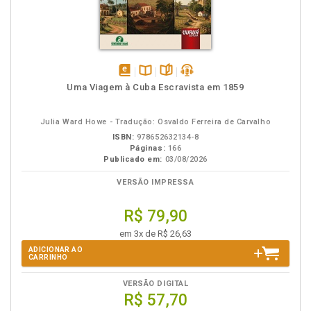
disponível
Disponível
páginas
podcast
Uma Viagem à Cuba Escravista em 1859
em
na
eBook
B.V.
Julia Ward Howe - Tradução: Osvaldo Ferreira de Carvalho
ISBN:
978652632134-8
Páginas:
166
Publicado em:
03/08/2026
VERSÃO IMPRESSA
R$ 79,90
em 3x de R$ 26,63
ADICIONAR AO
CARRINHO
VERSÃO DIGITAL
R$ 57,70