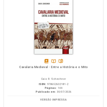
disponível
Disponível
páginas
Cavalaria Medieval - Entre a História e o Mito
em
na
eBook
B.V.
Caio R. Schechner
ISBN:
978652632181-2
Páginas:
144
Publicado em:
30/07/2026
VERSÃO IMPRESSA