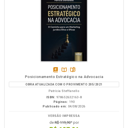
disponível
Disponível
páginas
Posicionamento Estratégico na Advocacia
em
na
OBRA ATUALIZADA COM O PROVIMENTO 205/2021
eBook
B.V.
Patrícia Steffanello
ISBN:
978652632163-8
Páginas:
190
Publicado em:
04/08/2026
VERSÃO IMPRESSA
de
R$ 119,90
* por