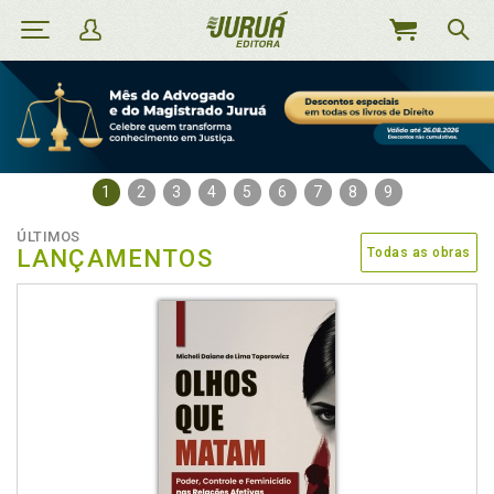
MEU
CARRINHO
1
2
3
4
5
6
7
8
9
ÚLTIMOS
LANÇAMENTOS
Todas as obras