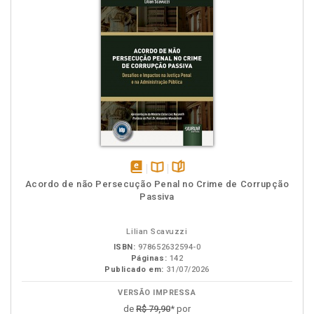
disponível
Disponível
páginas
Acordo de não Persecução Penal no Crime de Corrupção
em
na
Passiva
eBook
B.V.
Lilian Scavuzzi
ISBN:
978652632594-0
Páginas:
142
Publicado em:
31/07/2026
VERSÃO IMPRESSA
de
R$ 79,90
* por