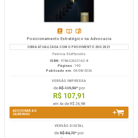
disponível
Disponível
páginas
Posicionamento Estratégico na Advocacia
em
na
OBRA ATUALIZADA COM O PROVIMENTO 205/2021
eBook
B.V.
Patrícia Steffanello
ISBN:
978652632163-8
Páginas:
190
Publicado em:
04/08/2026
VERSÃO IMPRESSA
de
R$ 119,90
* por
R$ 107,91
em 4x de R$ 26,98
ADICIONAR AO
CARRINHO
VERSÃO DIGITAL
de
R$ 84,70
* por