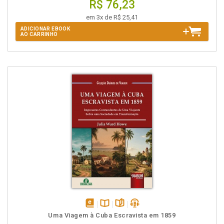
R$ 76,23
em 3x de R$ 25,41
ADICIONAR EBOOK
AO CARRINHO
disponível
Disponível
páginas
podcast
Uma Viagem à Cuba Escravista em 1859
em
na