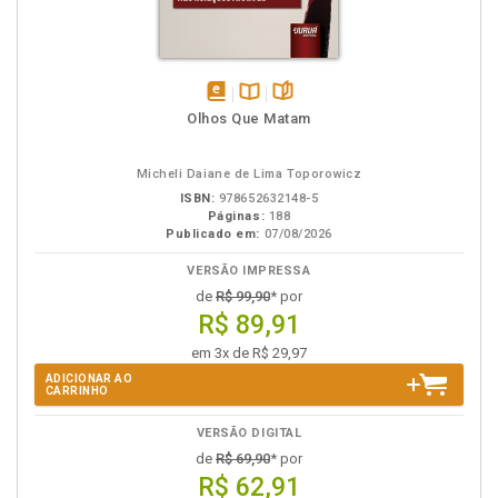
disponível
Disponível
páginas
Olhos Que Matam
em
na
eBook
B.V.
Micheli Daiane de Lima Toporowicz
ISBN:
978652632148-5
Páginas:
188
Publicado em:
07/08/2026
VERSÃO IMPRESSA
de
R$ 99,90
* por
R$ 89,91
em 3x de R$ 29,97
ADICIONAR AO
CARRINHO
VERSÃO DIGITAL
de
R$ 69,90
* por
R$ 62,91