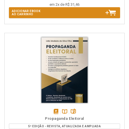
em 2x de R$ 31,46
ADICIONAR EBOOK
AO CARRINHO
disponível
Disponível
páginas
Propaganda Eleitoral
em
na
5ª EDIÇÃO - REVISTA, ATUALIZADA E AMPLIADA
eBook
B.V.