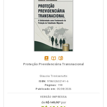
disponível
Disponível
páginas
Proteção Previdenciária Transnacional
em
na
eBook
B.V.
Glaucia Trevisanutto
ISBN:
978652632141-6
Páginas:
198
Publicado em:
05/08/2026
VERSÃO IMPRESSA
de
R$ 149,90
* por