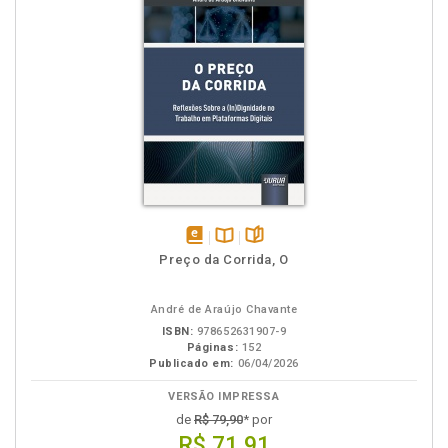
disponível
Disponível
páginas
Preço da Corrida, O
em
na
eBook
B.V.
André de Araújo Chavante
ISBN:
978652631907-9
Páginas:
152
Publicado em:
06/04/2026
VERSÃO IMPRESSA
de
R$ 79,90
* por
R$ 71,91