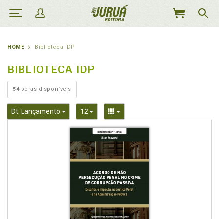
MEU
CARRINHO
HOME
Biblioteca IDP
BIBLIOTECA IDP
54
obras disponíveis
Toggle Dropdown
Toggle Dropdown
Toggle Dropdown
Dt. Lançamento
12