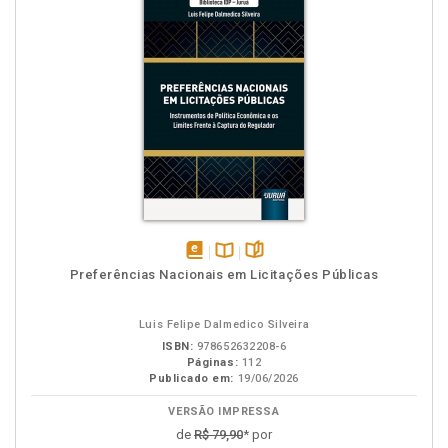
disponível
Disponível
páginas
Preferências Nacionais em Licitações Públicas
em
na
eBook
B.V.
Luis Felipe Dalmedico Silveira
ISBN:
978652632208-6
Páginas:
112
Publicado em:
19/06/2026
VERSÃO IMPRESSA
de
R$ 79,90
* por