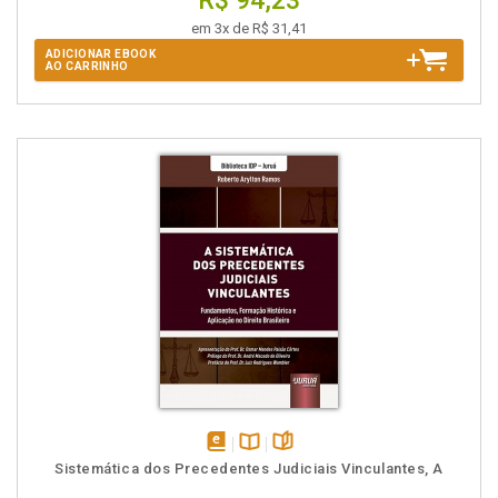
R$ 94,23
em 3x de R$ 31,41
ADICIONAR EBOOK
AO CARRINHO
disponível
Disponível
páginas
Sistemática dos Precedentes Judiciais Vinculantes, A
em
na