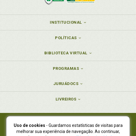
INSTITUCIONAL
POLÍTICAS
BIBLIOTECA VIRTUAL
PROGRAMAS
JURUÁDOCS
LIVREIROS
Uso de cookies
- Guardamos estatísticas de visitas para
Juruá Editora Ltda., CNPJ 77.535.508/0001-19
melhorar sua experiência de navegação. Ao continuar,
Juruá Informática Ltda., CNPJ 01.701.561/0001-80