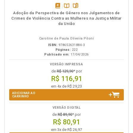
disponível
Disponível
páginas
Adoção da Perspectiva de Gênero nos Julgamentos de
em
na
Crimes de Violência Contra as Mulheres na Justiça Militar
eBook
B.V.
da União
Caroline de Paula Oliveira Piloni
ISBN:
978652631884-3
Páginas:
222
Publicado em:
17/04/2026
VERSÃO IMPRESSA
de
R$ 129,90
* por
R$ 116,91
em 4x de R$ 29,23
ADICIONAR AO
CARRINHO
VERSÃO DIGITAL
de
R$ 89,90
* por
R$ 80,91
em 3x de R$ 26,97