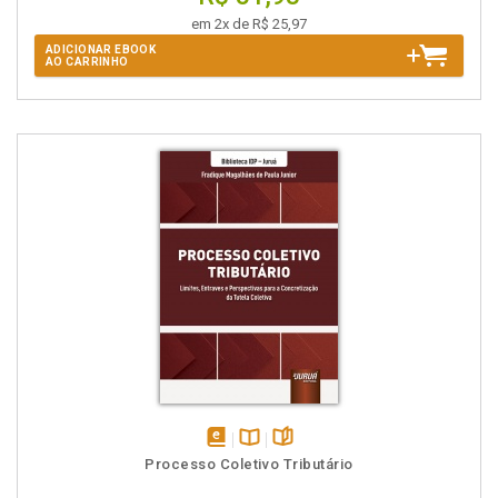
em 2x de R$ 25,97
ADICIONAR EBOOK
AO CARRINHO
disponível
Disponível
páginas
Processo Coletivo Tributário
em
na