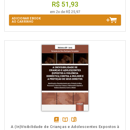
R$ 51,93
em 2x de R$ 25,97
ADICIONAR EBOOK
AO CARRINHO
disponível
Disponível
páginas
A (In)Visibilidade de Crianças e Adolescentes Expostos à