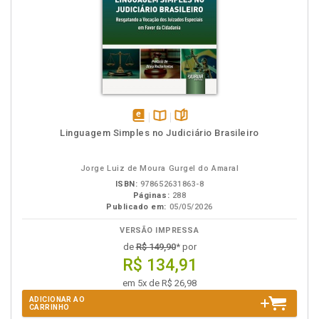
disponível
Disponível
páginas
Linguagem Simples no Judiciário Brasileiro
em
na
eBook
B.V.
Jorge Luiz de Moura Gurgel do Amaral
ISBN:
978652631863-8
Páginas:
288
Publicado em:
05/05/2026
VERSÃO IMPRESSA
de
R$ 149,90
* por
R$ 134,91
em 5x de R$ 26,98
ADICIONAR AO
CARRINHO