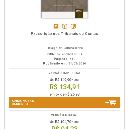
disponível
Disponível
páginas
Prescrição nos Tribunais de Contas
em
na
eBook
B.V.
Thiago da Cunha Brito
ISBN:
978652631960-4
Páginas:
310
Publicado em:
31/03/2026
VERSÃO IMPRESSA
de
R$ 149,90
* por
R$ 134,91
em 5x de R$ 26,98
ADICIONAR AO
CARRINHO
VERSÃO DIGITAL
de
R$ 104,70
* por