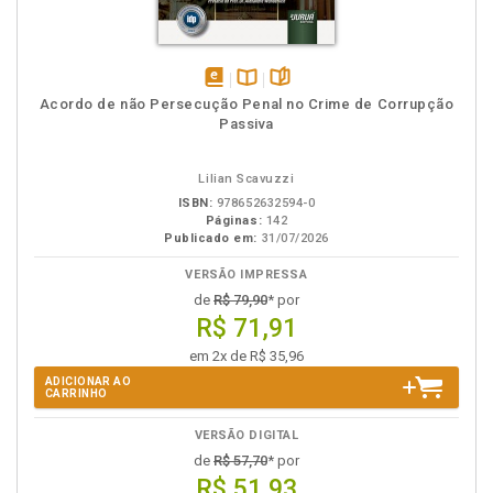
disponível
Disponível
páginas
Acordo de não Persecução Penal no Crime de Corrupção
em
na
Passiva
eBook
B.V.
Lilian Scavuzzi
ISBN:
978652632594-0
Páginas:
142
Publicado em:
31/07/2026
VERSÃO IMPRESSA
de
R$ 79,90
* por
R$ 71,91
em 2x de R$ 35,96
ADICIONAR AO
CARRINHO
VERSÃO DIGITAL
de
R$ 57,70
* por
R$ 51,93