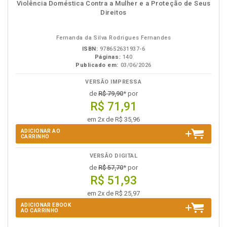
em
na
Violência Doméstica Contra a Mulher e a Proteção de Seus
eBook
B.V.
Direitos
Fernanda da Silva Rodrigues Fernandes
ISBN:
978652631937-6
Páginas:
140
Publicado em:
03/06/2026
VERSÃO IMPRESSA
de
R$ 79,90
* por
R$ 71,91
em 2x de R$ 35,96
ADICIONAR AO
CARRINHO
VERSÃO DIGITAL
de
R$ 57,70
* por
R$ 51,93
em 2x de R$ 25,97
ADICIONAR EBOOK
AO CARRINHO