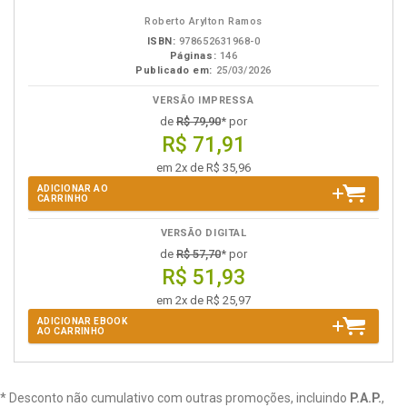
eBook
B.V.
Roberto Arylton Ramos
ISBN:
978652631968-0
Páginas:
146
Publicado em:
25/03/2026
VERSÃO IMPRESSA
de
R$ 79,90
* por
R$ 71,91
em 2x de R$ 35,96
ADICIONAR AO
CARRINHO
VERSÃO DIGITAL
de
R$ 57,70
* por
R$ 51,93
em 2x de R$ 25,97
ADICIONAR EBOOK
AO CARRINHO
* Desconto não cumulativo com outras promoções, incluindo
P.A.P.
,