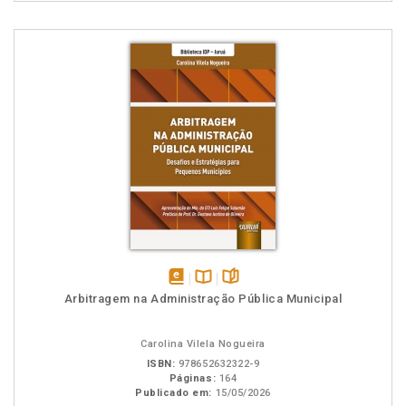
disponível
Disponível
páginas
Arbitragem na Administração Pública Municipal
em
na
eBook
B.V.
Carolina Vilela Nogueira
ISBN:
978652632322-9
Páginas:
164
Publicado em:
15/05/2026