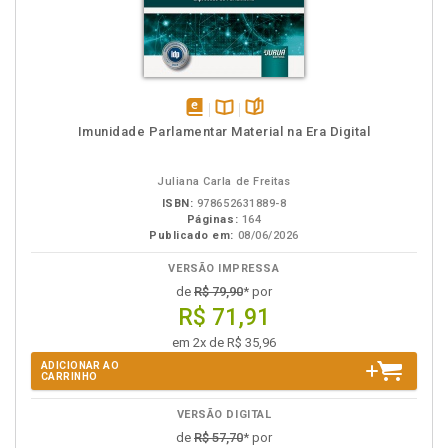
disponível
Disponível
páginas
Imunidade Parlamentar Material na Era Digital
em
na
eBook
B.V.
Juliana Carla de Freitas
ISBN:
978652631889-8
Páginas:
164
Publicado em:
08/06/2026
VERSÃO IMPRESSA
de
R$ 79,90
* por
R$ 71,91
em 2x de R$ 35,96
ADICIONAR AO
CARRINHO
VERSÃO DIGITAL
de
R$ 57,70
* por