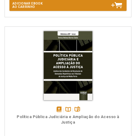
ADICIONAR EBOOK
AO CARRINHO
disponível
Disponível
páginas
Política Pública Judiciária e Ampliação do Acesso à
em
na
Justiça
eBook
B.V.