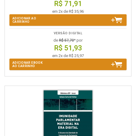
R$ 71,91
em 2x de R$ 35,96
ADICIONAR AO
CARRINHO
VERSÃO DIGITAL
de
R$ 57,70
* por
R$ 51,93
em 2x de R$ 25,97
ADICIONAR EBOOK
AO CARRINHO