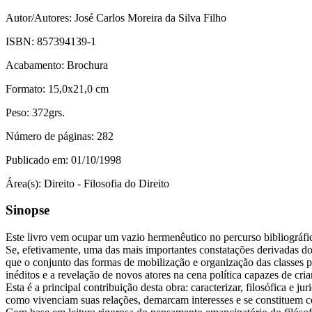
Autor/Autores:
José Carlos Moreira da Silva Filho
ISBN:
857394139-1
Acabamento:
Brochura
Formato:
15,0x21,0 cm
Peso:
372grs.
Número de páginas:
282
Publicado em:
01/10/1998
Área(s):
Direito - Filosofia do Direito
Sinopse
Este livro vem ocupar um vazio hermenêutico no percurso bibliográfic
Se, efetivamente, uma das mais importantes constatações derivadas dos
que o conjunto das formas de mobilização e organização das classes po
inéditos e a revelação de novos atores na cena política capazes de criar
Esta é a principal contribuição desta obra: caracterizar, filosófica e
como vivenciam suas relações, demarcam interesses e se constituem co