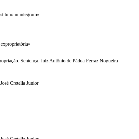
stitutio in integrum»
 expropriatória»
ropriação. Sentença. Juiz Antônio de Pádua Ferraz Nogueira
José Cretella Junior
José Cretella Junior