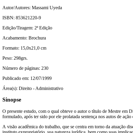
Autor/Autores:
Massami Uyeda
ISBN:
853621220-9
Edição/Tiragem:
2ª Edição
Acabamento:
Brochura
Formato:
15,0x21,0 cm
Peso:
298grs.
Número de páginas:
230
Publicado em:
12/07/1999
Área(s):
Direito - Administrativo
Sinopse
O presente estudo, com o qual obteve o autor o título de Mestre em Di
formulado, após ter sido por ele prolatada sentença nos autos de açã
A visão acadêmica do trabalho, que se centra em torno da atuação disc
instituto expropriatório, sua natureza jurídica, bem como suas implica