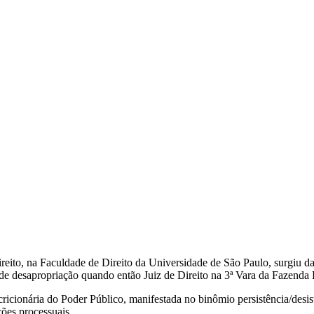
reito, na Faculdade de Direito da Universidade de São Paulo, surgiu da
o de desapropriação quando então Juiz de Direito na 3ª Vara da Fazenda
ricionária do Poder Público, manifestada no binômio persistência/desist
ções processuais.