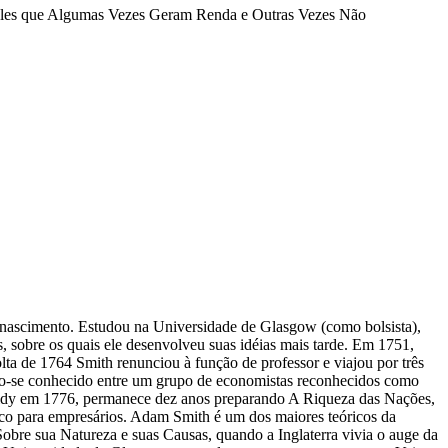
ueles que Algumas Vezes Geram Renda e Outras Vezes Não
 nascimento. Estudou na Universidade de Glasgow (como bolsista),
s, sobre os quais ele desenvolveu suas idéias mais tarde. Em 1751,
lta de 1764 Smith renunciou à função de professor e viajou por três
ndo-se conhecido entre um grupo de economistas reconhecidos como
caldy em 1776, permanece dez anos preparando A Riqueza das Nações,
co para empresários. Adam Smith é um dos maiores teóricos da
obre sua Natureza e suas Causas, quando a Inglaterra vivia o auge da