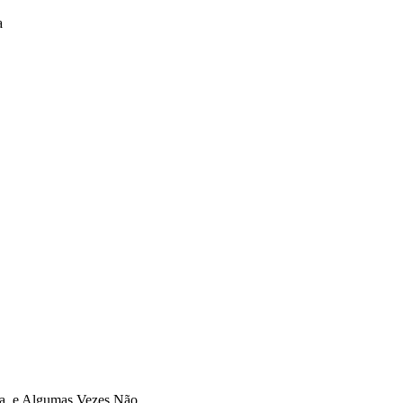
a
da, e Algumas Vezes Não