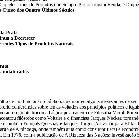
res Daqueles Tipos de Produtos que Sempre Proporcionam Renda, e Daq
o Curso dos Quatro Últimos Séculos
 da Prata
inua a Decrescer
erentes Tipos de Produtos Naturais
rata
Manufaturados
ilho de um funcionário público, que morreu alguns meses antes de seu
riu conferências sobre temas voltados aos princípios políticos e legai
o ano seguinte trocou a Lógica pela cadeira de Filosofia Moral. Por vo
ontrou filósofos como Voltaire e o financista Jacques Necker, torna
ncluem também François Quesnay e Jacques Turgot. Ao voltar para Kirk
argo de Alfândega, onde também atua como consultor fiscal e econômi
ia. Em 1776, com a publicação de A Riqueza das Nações: Investigação S