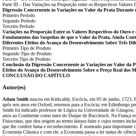
Parte III – Das Variações na Proporção entre os Respectivos Valo
Digressão Concernente às Variações no Valor da Prata Durante 
Primeiro Período
Segundo Período
Terceiro Período
Variações na Proporção Entre os Valores Respectivos do Ouro e
Fundamentos das Suspeitas de que o Valor da Prata, Ainda Cont
Diferentes Efeitos do Avanço do Desenvolvimento Sobre Três Dif
Primeiro Tipo de Produto
Segundo Tipo de Produto
Terceiro Tipo de Produto
Conclusão da Digressão Concernente às Variações no Valor da P
Efeitos do Avanço do Desenvolvimento Sobre o Preço Real dos 
CONCLUSÃO DO CAPÍTULO
Autor(es)
Adam Smith
nasceu em Kirkcaldy, Escócia, em 05 de junho, 1723. F
após seis anos em Oxford, retornou para a Escócia; em Edimburgo profe
Smith foi indicado professor de Lógica na Universidade de Glasgow, n
anos ao Continente como tutor do Duque de Buccleuch. Na França enc
Fisiocratas, que deu origem ao termo laissez-faire e cujos nomes i
que lhe confere fama e reconhecimento. É nomeado para importante c
Economia Clássica e com ele, a Economia passa a ter status de ciênc