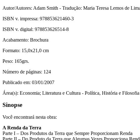
Autor/Autores:
Adam Smith - Tradução: Maria Teresa Lemos de Lim
ISBN v. impressa:
978853621460-3
ISBN v. digital:
978853626514-8
Acabamento:
Brochura
Formato:
15,0x21,0 cm
Peso:
165grs.
Número de páginas:
124
Publicado em:
03/01/2007
Área(s):
Economia; Literatura e Cultura - Política, História e Filosofia
Sinopse
Você encontrará nesta obra:
A Renda da Terra
Parte I – Dos Produtos da Terra que Sempre Proporcionam Renda
Parte II – Do Produto da Terra que Algumas Vezes Proporciona Ren