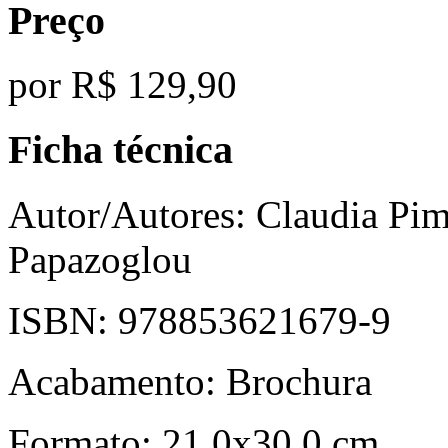
Preço
por
R$ 129,90
Ficha técnica
Autor/Autores:
Claudia Pime
Papazoglou
ISBN:
978853621679-9
Acabamento:
Brochura
Formato:
21,0x30,0 cm