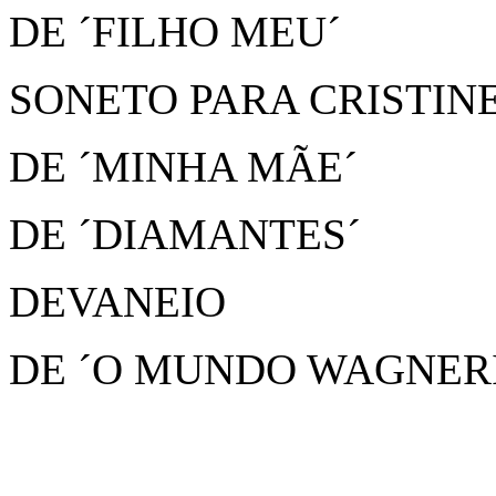
DE ´FILHO MEU´
SONETO PARA CRISTIN
DE ´MINHA MÃE´
DE ´DIAMANTES´
DEVANEIO
DE ´O MUNDO WAGNER