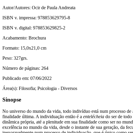
Autor/Autores:
Ocir de Paula Andreata
ISBN v. impressa:
978853629795-8
ISBN v. digital:
978853629825-2
Acabamento:
Brochura
Formato:
15,0x21,0 cm
Peso:
327grs.
Número de páginas:
264
Publicado em:
07/06/2022
Área(s):
Filosofia; Psicologia - Diversos
Sinopse
No universo do mundo da vida, todo indivíduo está num processo de
finalidade última. A individuação então é a
entelécheia
do ser de todo 
dinâmica própria, até a plenitude em sua finalidade como ser no mund
excelência no mundo da vida, desde o instante de sua geração, da fec
inexoravelmente num processo de individuação, que é único como ser