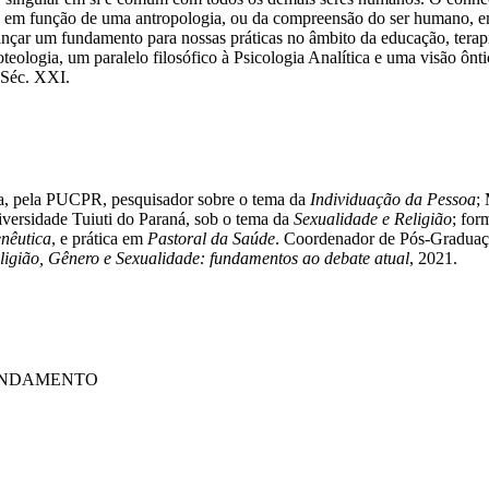
gia, em função de uma antropologia, ou da compreensão do ser humano, e
cançar um fundamento para nossas práticas no âmbito da educação, terapi
oteologia, um paralelo filosófico à Psicologia Analítica e uma visão ôn
 Séc. XXI.
, pela PUCPR, pesquisador sobre o tema da
Individuação da Pessoa
;
ersidade Tuiuti do Paraná, sob o tema da
Sexualidade e Religião
; for
nêutica
, e prática em
Pastoral da Saúde
. Coordenador de Pós-Graduaçã
ligião, Gênero e Sexualidade: fundamentos ao debate atual
, 2021.
FUNDAMENTO