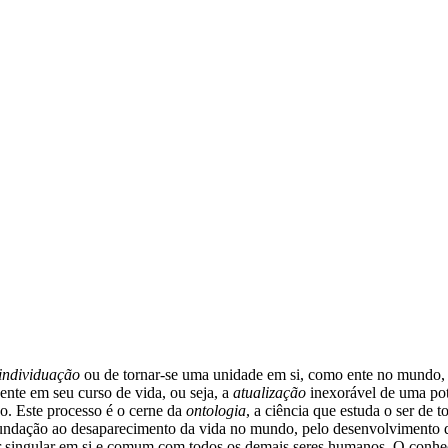
individuação
ou de tornar-se uma unidade em si, como ente no mundo, 
ente em seu curso de vida, ou seja, a
atualização
inexorável de uma pot
o. Este processo é o cerne da
ontologia
, a ciência que estuda o ser de 
undação ao desaparecimento da vida no mundo, pelo desenvolvimento de 
 singular em si e comum com todos os demais seres humanos. O conhecim