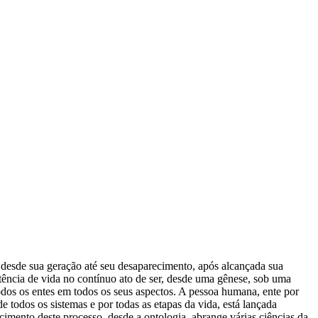
desde sua geração até seu desaparecimento, após alcançada sua
ência de vida no contínuo ato de ser, desde uma gênese, sob uma
todos os entes em todos os seus aspectos. A pessoa humana, ente por
todos os sistemas e por todas as etapas da vida, está lançada
ento deste processo, desde a ontologia, abrange várias ciências da