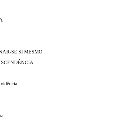
A
NAR-SE SI MESMO
NSCENDÊNCIA
Evidência
ia