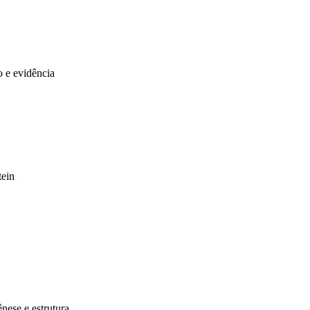
o e evidência
tein
nese e estrutura