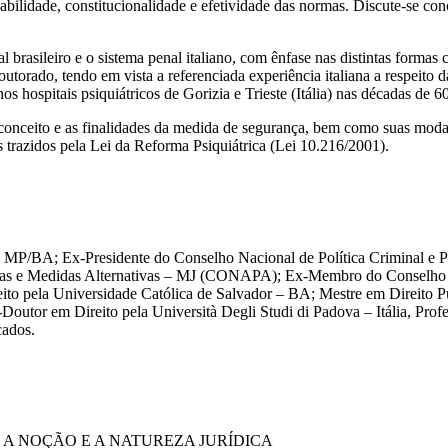
abilidade, constitucionalidade e efetividade das normas. Discute-se con
 brasileiro e o sistema penal italiano, com ênfase nas distintas formas 
torado, tendo em vista a referenciada experiência italiana a respeito d
os hospitais psiquiátricos de Gorizia e Trieste (Itália) nas décadas de 60
 conceito e as finalidades da medida de segurança, bem como suas mod
 trazidos pela Lei da Reforma Psiquiátrica (Lei 10.216/2001).
P/BA; Ex-Presidente do Conselho Nacional de Política Criminal e Pen
Penas e Medidas Alternativas – MJ (CONAPA); Ex-Membro do Conselh
eito pela Universidade Católica de Salvador – BA; Mestre em Direito 
outor em Direito pela Università Degli Studi di Padova – Itália, Prof
cados.
, A NOÇÃO E A NATUREZA JURÍDICA