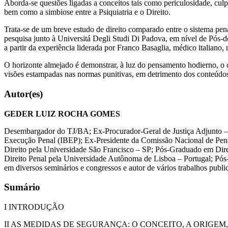
Aborda-se questões ligadas a conceitos tais como periculosidade, culp
bem como a simbiose entre a Psiquiatria e o Direito.
Trata-se de um breve estudo de direito comparado entre o sistema penal
pesquisa junto à Universitá Degli Studi Di Padova, em nível de Pós-dou
a partir da experiência liderada por Franco Basaglia, médico italiano, n
O horizonte almejado é demonstrar, à luz do pensamento hodierno, o
visões estampadas nas normas punitivas, em detrimento dos conteúdos
Autor(es)
GEDER LUIZ ROCHA GOMES
Desembargador do TJ/BA; Ex-Procurador-Geral de Justiça Adjunto – M
Execução Penal (IBEP); Ex-Presidente da Comissão Nacional de 
Direito pela Universidade São Francisco – SP; Pós-Graduado em Dir
Direito Penal pela Universidade Autônoma de Lisboa – Portugal; Pós-D
em diversos seminários e congressos e autor de vários trabalhos publi
Sumário
I INTRODUÇÃO
II AS MEDIDAS DE SEGURANÇA: O CONCEITO, A ORIGEM