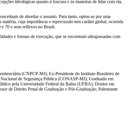
cepções ideológicas quanto à loucura e às maneiras de lidar com ela,
conceituais de abordar o assunto. Para tanto, optou-se por uma
a matéria, cuja importância e repercussão tem caráter global, ocorrida
 e 70 e seus reflexos no Brasil.
alidades e formas de execução, que se encontram ultrapassadas com
itenciária (CNPCP-MJ); Ex-Presidente do Instituto Brasileiro de
o Nacional de Segurança Pública (CONASP-MJ); Graduado em
Público pela Universidade Federal da Bahia (UFBA); Doutor em
essor de Direito Penal de Graduação e Pós-Graduação; Palestrante