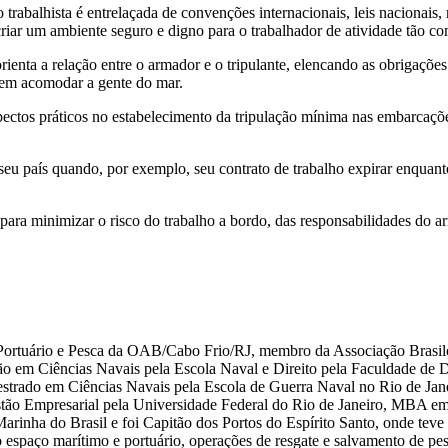
o trabalhista é entrelaçada de convenções internacionais, leis nacionai
riar um ambiente seguro e digno para o trabalhador de atividade tão co
 orienta a relação entre o armador e o tripulante, elencando as obrigaçõe
bem acomodar a gente do mar.
pectos práticos no estabelecimento da tripulação mínima nas embarcaçõ
a seu país quando, por exemplo, seu contrato de trabalho expirar enquan
para minimizar o risco do trabalho a bordo, das responsabilidades do a
 Portuário e Pesca da OAB/Cabo Frio/RJ, membro da Associação Brasil
o em Ciências Navais pela Escola Naval e Direito pela Faculdade de D
strado em Ciências Navais pela Escola de Guerra Naval no Rio de Jane
Empresarial pela Universidade Federal do Rio de Janeiro, MBA em 
inha do Brasil e foi Capitão dos Portos do Espírito Santo, onde teve a
do espaço marítimo e portuário, operações de resgate e salvamento de p