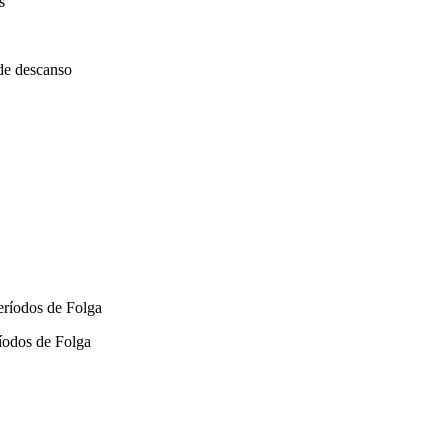
s
de descanso
eríodos de Folga
íodos de Folga