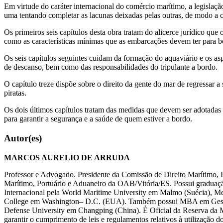
Em virtude do caráter internacional do comércio marítimo, a legislaçã
uma tentando completar as lacunas deixadas pelas outras, de modo a c
Os primeiros seis capítulos desta obra tratam do alicerce jurídico que
como as características mínimas que as embarcações devem ter para 
Os seis capítulos seguintes cuidam da formação do aquaviário e os as
de descanso, bem como das responsabilidades do tripulante a bordo.
O capítulo treze dispõe sobre o direito da gente do mar de regressar 
piratas.
Os dois últimos capítulos tratam das medidas que devem ser adotadas 
para garantir a segurança e a saúde de quem estiver a bordo.
Autor(es)
MARCOS AURELIO DE ARRUDA
Professor e Advogado. Presidente da Comissão de Direito Marítimo,
Marítimo, Portuário e Aduaneiro da OAB/Vitória/ES. Possui graduaçã
Internacional pela World Maritime University em Malmo (Suécia), Me
College em Washington– D.C. (EUA). Também possui MBA em Gestão 
Defense University em Changping (China). É Oficial da Reserva da Mar
garantir o cumprimento de leis e regulamentos relativos à utilização 