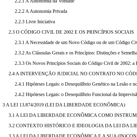
2.2.1 A Autonomia da Vontade
2.2.2 A Autonomia Privada
2.2.3 Livre Iniciativa
2.3 O CÓDIGO CIVIL DE 2002 E OS PRINCÍPIOS SOCIAIS
2.3.1 A Necessidade de um Novo Código ou de um Código Civ
2.3.2 As Cláusulas Gerais e os Princípios: Distinções e Semelh
2.3.3 Os Novos Princípios Sociais do Código Civil de 2002: a
2.4 A INTERVENÇÃO JUDICIAL NO CONTRATO NO CÓDI
2.4.1 Hipóteses Legais: o Desequilíbrio Genético na Lesão e no
2.4.2 Hipóteses Legais: o Desequilíbrio Funcional da Imprevis
3 A LEI 13.874/2019 (LEI DA LIBERDADE ECONÔMICA)
3.1 A LEI DA LIBERDADE ECONÔMICA COMO INSTRU
3.2 CONTEXTO HISTÓRICO E IDEOLOGIA DA LEI DA L
3.3 A LEI DA LIBERDADE ECONÔMICA E A SUA (IN)C