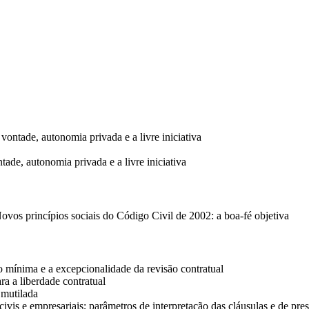
ontade, autonomia privada e a livre iniciativa
ade, autonomia privada e a livre iniciativa
Novos princípios sociais do Código Civil de 2002: a boa-fé objetiva
o mínima e a excepcionalidade da revisão contratual
ra a liberdade contratual
 mutilada
vis e empresariais; parâmetros de interpretação das cláusulas e de pres