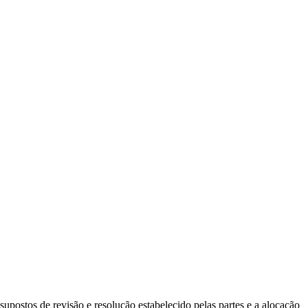
supostos de revisão e resolução estabelecido pelas partes e a alocação