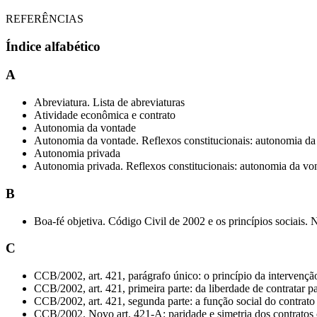
REFERÊNCIAS
Índice alfabético
A
Abreviatura. Lista de abreviaturas
Atividade econômica e contrato
Autonomia da vontade
Autonomia da vontade. Reflexos constitucionais: autonomia da v
Autonomia privada
Autonomia privada. Reflexos constitucionais: autonomia da vont
B
Boa-fé objetiva. Código Civil de 2002 e os princípios sociais. 
C
CCB/2002, art. 421, parágrafo único: o princípio da intervençã
CCB/2002, art. 421, primeira parte: da liberdade de contratar pa
CCB/2002, art. 421, segunda parte: a função social do contrato
CCB/2002. Novo art. 421-A: paridade e simetria dos contratos ci