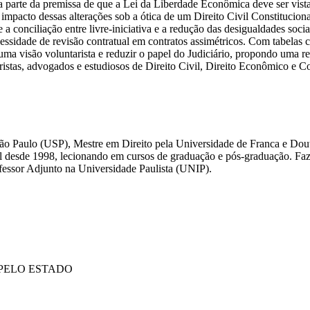
obra parte da premissa de que a Lei da Liberdade Econômica deve ser vi
o impacto dessas alterações sob a ótica de um Direito Civil Constituci
 a conciliação entre livre-iniciativa e a redução das desigualdades soc
essidade de revisão contratual em contratos assimétricos. Com tabelas 
r uma visão voluntarista e reduzir o papel do Judiciário, propondo uma r
ristas, advogados e estudiosos de Direito Civil, Direito Econômico e Co
ão Paulo (USP), Mestre em Direito pela Universidade de Franca e Dout
l desde 1998, lecionando em cursos de graduação e pós-graduação. Faz 
essor Adjunto na Universidade Paulista (UNIP).
PELO ESTADO