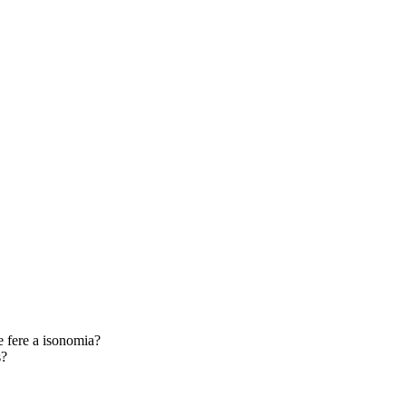
e fere a isonomia?
s?