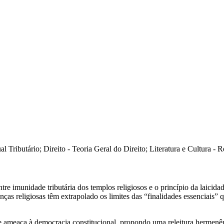
ual Tributário; Direito - Teoria Geral do Direito; Literatura e Cultura - R
entre imunidade tributária dos templos religiosos e o princípio da laici
ças religiosas têm extrapolado os limites das “finalidades essenciais” qu
e ameaça à democracia constitucional, propondo uma releitura hermenêu