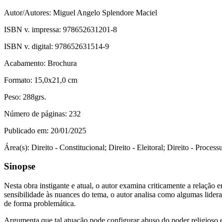
Autor/Autores:
Miguel Angelo Splendore Maciel
ISBN v. impressa:
978652631201-8
ISBN v. digital:
978652631514-9
Acabamento:
Brochura
Formato:
15,0x21,0 cm
Peso:
288grs.
Número de páginas:
232
Publicado em:
20/01/2025
Área(s):
Direito - Constitucional; Direito - Eleitoral; Direito - Process
Sinopse
Nesta obra instigante e atual, o autor examina criticamente a relação 
sensibilidade às nuances do tema, o autor analisa como algumas lideran
de forma problemática.
Argumenta que tal atuação pode configurar abuso do poder religioso 