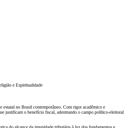
eligião e Espiritualidade
dade estatal no Brasil contemporâneo. Com rigor acadêmico e
e justificam o benefício fiscal, adentrando o campo político-eleitoral
tica do alcance da imunidade tributária à luz dos fundamentos e