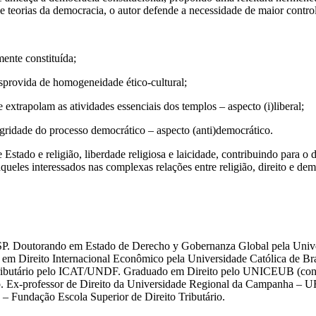
 e teorias da democracia, o autor defende a necessidade de maior contro
amente constituída;
desprovida de homogeneidade ético-cultural;
e extrapolam as atividades essenciais dos templos – aspecto (i)liberal;
ntegridade do processo democrático – aspecto (anti)democrático.
e Estado e religião, liberdade religiosa e laicidade, contribuindo para 
os aqueles interessados nas complexas relações entre religião, direito e d
P. Doutorando em Estado de Derecho y Gobernanza Global pela Univer
 em Direito Internacional Econômico pela Universidade Católica de Br
 Tributário pelo ICAT/UNDF. Graduado em Direito pelo UNICEUB (con
. Ex-professor de Direito da Universidade Regional da Campanha – U
 Fundação Escola Superior de Direito Tributário.