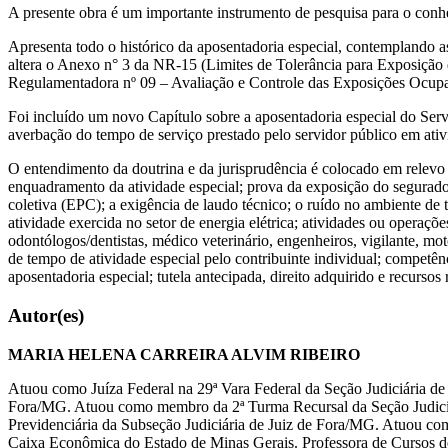
A presente obra é um importante instrumento de pesquisa para o conheci
Apresenta todo o histórico da aposentadoria especial, contemplando as
altera o Anexo n° 3 da NR-15 (Limites de Tolerância para Exposição 
Regulamentadora nº 09 – Avaliação e Controle das Exposições Ocupac
Foi incluído um novo Capítulo sobre a aposentadoria especial do Serv
averbação do tempo de serviço prestado pelo servidor público em ati
O entendimento da doutrina e da jurisprudência é colocado em relevo 
enquadramento da atividade especial; prova da exposição do segurado 
coletiva (EPC); a exigência de laudo técnico; o ruído no ambiente de t
atividade exercida no setor de energia elétrica; atividades ou operaçõ
odontólogos/dentistas, médico veterinário, engenheiros, vigilante, mot
de tempo de atividade especial pelo contribuinte individual; competê
aposentadoria especial; tutela antecipada, direito adquirido e recursos r
Autor(es)
MARIA HELENA CARREIRA ALVIM RIBEIRO
Atuou como Juíza Federal na 29ª Vara Federal da Seção Judiciária de M
Fora/MG. Atuou como membro da 2ª Turma Recursal da Seção Judiciár
Previdenciária da Subseção Judiciária de Juiz de Fora/MG. Atuou c
Caixa Econômica do Estado de Minas Gerais. Professora de Cursos de