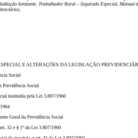
 Radiação Ionizante, Trabalhador Rural – Segurado Especial
,
Manual d
denciários
.
 ESPECIAL E ALTERAÇÕES DA LEGISLAÇÃO PREVIDENCIÁR
ncia Social
 Previdência Social
ial instituída pela Lei 3.807/1960
/1964
nto Geral da Previdência Social
art. 32 e § 1º da Lei 3.807/1960
ial de que trata o art. 31 da Lei 3.807/1960