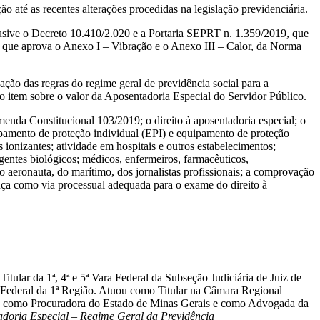
ão até as recentes alterações procedidas na legislação previdenciária.
clusive o Decreto 10.410/2.020 e a Portaria SEPRT n. 1.359/2019, que
1, que aprova o Anexo I – Vibração e o Anexo III – Calor, da Norma
ção das regras do regime geral de previdência social para a
 item sobre o valor da Aposentadoria Especial do Servidor Público.
enda Constitucional 103/2019; o direito à aposentadoria especial; o
ipamento de proteção individual (EPI) e equipamento de proteção
 ionizantes; atividade em hospitais e outros estabelecimentos;
 agentes biológicos; médicos, enfermeiros, farmacêuticos,
do aeronauta, do marítimo, dos jornalistas profissionais; a comprovação
ança como via processual adequada para o exame do direito à
itular da 1ª, 4ª e 5ª Vara Federal da Subseção Judiciária de Juiz de
Federal da 1ª Região. Atuou como Titular na Câmara Regional
SS, como Procuradora do Estado de Minas Gerais e como Advogada da
doria Especial – Regime Geral da Previdência