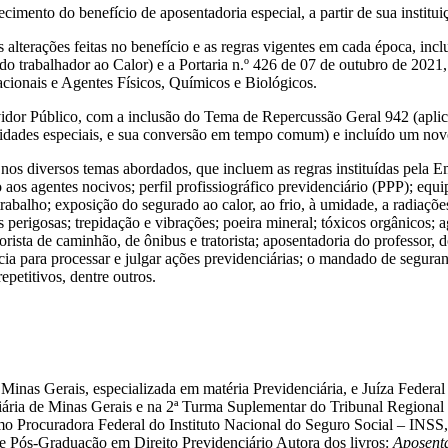
mento do benefício de aposentadoria especial, a partir de sua instituiç
 alterações feitas no benefício e as regras vigentes em cada época, in
do trabalhador ao Calor) e a Portaria n.º 426 de 07 de outubro de 202
ionais e Agentes Físicos, Químicos e Biológicos.
idor Público, com a inclusão do Tema de Repercussão Geral 942 (aplica
vidades especiais, e sua conversão em tempo comum) e incluído um novo
nos diversos temas abordados, que incluem as regras instituídas pela Em
aos agentes nocivos; perfil profissiográfico previdenciário (PPP); equ
rabalho; exposição do segurado ao calor, ao frio, à umidade, a radiações
es perigosas; trepidação e vibrações; poeira mineral; tóxicos orgânicos;
orista de caminhão, de ônibus e tratorista; aposentadoria do professor, 
ncia para processar e julgar ações previdenciárias; o mandado de segur
epetitivos, dentre outros.
inas Gerais, especializada em matéria Previdenciária, e Juíza Federal T
ia de Minas Gerais e na 2ª Turma Suplementar do Tribunal Regional 
omo Procuradora Federal do Instituto Nacional do Seguro Social – IN
 Pós-Graduação em Direito Previdenciário Autora dos livros:
Aposenta