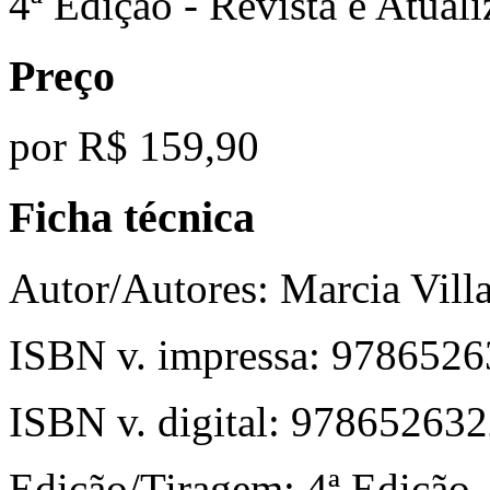
4ª Edição - Revista e Atual
Preço
por
R$ 159,90
Ficha técnica
Autor/Autores:
Marcia Vill
ISBN v. impressa:
9786526
ISBN v. digital:
978652632
Edição/Tiragem:
4ª Edição -