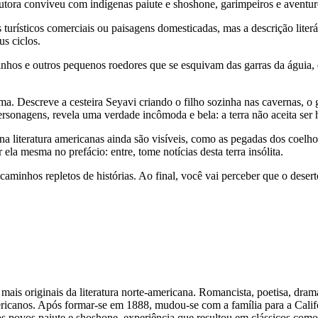
utora conviveu com indígenas paiute e shoshone, garimpeiros e aventur
urísticos comerciais ou paisagens domesticadas, mas a descrição literár
s ciclos.
tinhos e outros pequenos roedores que se esquivam das garras da águia,
. Descreve a cesteira Seyavi criando o filho sozinha nas cavernas, o 
ersonagens, revela uma verdade incômoda e bela: a terra não aceita ser 
na literatura americanas ainda são visíveis, como as pegadas dos coelh
la mesma no prefácio: entre, tome notícias desta terra insólita.
aminhos repletos de histórias. Ao final, você vai perceber que o desert
ais originais da literatura norte-americana. Romancista, poetisa, dram
ricanos. Após formar-se em 1888, mudou-se com a família para a Calif
 dos povos paiute e shoshone, experiência que resultou em clássicos 