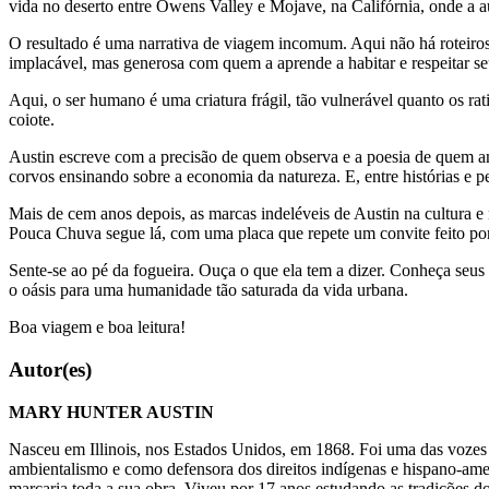
vida no deserto entre Owens Valley e Mojave, na Califórnia, onde a a
O resultado é uma narrativa de viagem incomum. Aqui não há roteiros t
implacável, mas generosa com quem a aprende a habitar e respeitar seu
Aqui, o ser humano é uma criatura frágil, tão vulnerável quanto os ra
coiote.
Austin escreve com a precisão de quem observa e a poesia de quem ama
corvos ensinando sobre a economia da natureza. E, entre histórias e p
Mais de cem anos depois, as marcas indeléveis de Austin na cultura e 
Pouca Chuva segue lá, com uma placa que repete um convite feito por e
Sente-se ao pé da fogueira. Ouça o que ela tem a dizer. Conheça seus c
o oásis para uma humanidade tão saturada da vida urbana.
Boa viagem e boa leitura!
Autor(es)
MARY HUNTER AUSTIN
Nasceu em Illinois, nos Estados Unidos, em 1868. Foi uma das vozes m
ambientalismo e como defensora dos direitos indígenas e hispano-ame
marcaria toda a sua obra. Viveu por 17 anos estudando as tradições