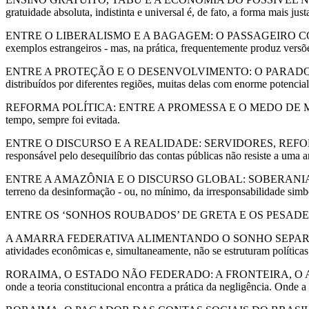
gratuidade absoluta, indistinta e universal é, de fato, a forma mais jus
ENTRE O LIBERALISMO E A BAGAGEM: O PASSAGEIRO COMO VARIÁVE
exemplos estrangeiros - mas, na prática, frequentemente produz versõe
ENTRE A PROTEÇÃO E O DESENVOLVIMENTO: O PARADOXO DAS TER
distribuídos por diferentes regiões, muitas delas com enorme potencial
REFORMA POLÍTICA: ENTRE A PROMESSA E O MEDO DE MUDAR / A id
tempo, sempre foi evitada.
ENTRE O DISCURSO E A REALIDADE: SERVIDORES, REFORMAS E O
responsável pelo desequilíbrio das contas públicas não resiste a uma 
ENTRE A AMAZÔNIA E O DISCURSO GLOBAL: SOBERANIA, INTERES
terreno da desinformação - ou, no mínimo, da irresponsabilidade simb
ENTRE OS ‘SONHOS ROUBADOS’ DE GRETA E OS PESADELOS DA HUMA
A AMARRA FEDERATIVA ALIMENTANDO O SONHO SEPARATISTA NO NO
atividades econômicas e, simultaneamente, não se estruturam políticas
RORAIMA, O ESTADO NÃO FEDERADO: A FRONTEIRA, O ABANDONO
onde a teoria constitucional encontra a prática da negligência. Onde 