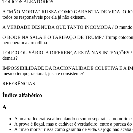
TÓPICOS ALEATÓRIOS
A "MÃO MORTA" RUSSA COMO GARANTIA DE VIDA. O JOGO NÃO A
todos os responsáveis por ela já não existem.
A VERDADE DESNUDA QUE TANTO INCOMODA / O mundo não gosta d
O BODE NA SALA E O TARIFAÇO DE TRUMP / Trump colocou o bode na 
perceberam a armadilha.
LOUCO OU SÁBIO. A DIFERENÇA ESTÁ NAS INTENÇÕES / Se o louco er
demais?
IMPOSSIBILIDADE DA RACIONALIDADE COLETIVA E A IMPERFEIÇÃO 
mesmo tempo, racional, justa e consistente?
REFERÊNCIAS
Índice alfabético
A
A amarra federativa alimentando o sonho separatista no norte e
A prova é ilegal, mas o cadáver é verdadeiro: entre a pureza do 
A "mão morta" russa como garantia de vida. O jogo não acaba