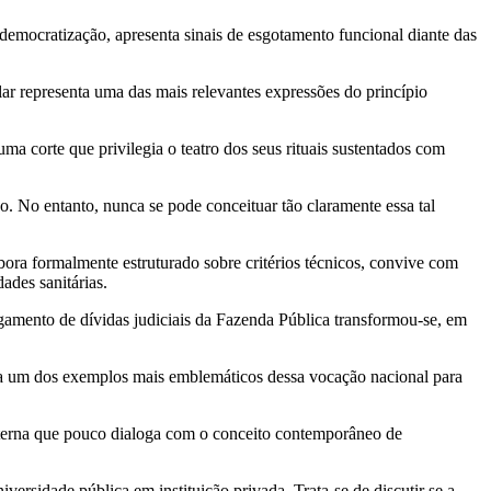
atização, apresenta sinais de esgotamento funcional diante das
presenta uma das mais relevantes expressões do princípio
rte que privilegia o teatro dos seus rituais sustentados com
 entanto, nunca se pode conceituar tão claramente essa tal
malmente estruturado sobre critérios técnicos, convive com
ades sanitárias.
de dívidas judiciais da Fazenda Pública transformou-se, em
dos exemplos mais emblemáticos dessa vocação nacional para
a que pouco dialoga com o conceito contemporâneo de
pública em instituição privada. Trata-se de discutir se a