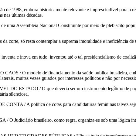
embora historicamente relevante e imprescindível para a redemocr
as nas últimas décadas.
embleia Nacional Constituinte por meio de plebiscito popular re
 só resta contemplar a suprema imoralidade e ineficiência de uma co
ova em tudo, inventou até o tal presidencialismo de coalizão. No
delo de financiamento da saúde pública brasileira, embora for
terais, muitas vezes guiados por interesses políticos e não por necessid
DO / O que deveria ser um instrumento legítimo de pagamento 
ria silenciosa.
 política de cotas para candidaturas femininas talvez seja um 
ário brasileiro, como regra, organiza-se sob uma lógica intern
DADES PÚBLICAS / Não se trata de transformar a universidade 