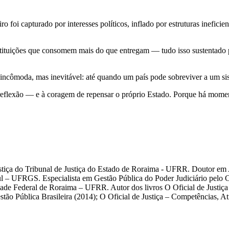
 foi capturado por interesses políticos, inflado por estruturas ineficie
nstituições que consomem mais do que entregam — tudo isso sustentado
a incômoda, mas inevitável: até quando um país pode sobreviver a um s
eflexão — e à coragem de repensar o próprio Estado. Porque há moment
ustiça do Tribunal de Justiça do Estado de Roraima - UFRR. Doutor e
 – UFRGS. Especialista em Gestão Pública do Poder Judiciário pelo 
dade Federal de Roraima – UFRR. Autor dos livros O Oficial de Justiç
 Pública Brasileira (2014); O Oficial de Justiça – Competências, Atr