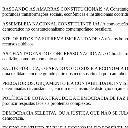
RASGANDO AS AMARRAS CONSTITUCIONAIS / A Constituição de 1988, 
profundas transformações sociais, econômicas e institucionais ocorrid
ASSEMBLEIA NACIONAL CONSTITUINTE JÁ! / A convocação de uma Ass
democrático no constitucionalismo contemporâneo brasileiro.
STF: OS RITOS DA SUPREMA IMORALIDADE / A nós, os bobos da corte,
recursos públicos.
AS CHANTAGENS DO CONGRESSO NACIONAL / O brasileiro inventa e in
coalizão, como no momento atual.
SAÚDE PÚBLICA, O PARADOXO DO SUS E A ECONOMIA DO CAOS / O mo
uma realidade em que grande parte dos recursos circula por caminhos la
PRECATÓRIOS, ORÇAMENTO E A CONTABILIDADE INVISÍVEL DO ESTA
determinadas circunstâncias, em um mecanismo de distorção orçamentá
POLÍTICA DE COTAS, FRAUDE E A DEMOCRACIA DE FAZ DE CONTA / A
produzir respostas fáceis a problemas complexos.
DEMOCRACIA SELETIVA, OU A JUSTIÇA QUE NÃO SE JULGA / O Judici
democracia.
ENSINO GRATUITO, TABU E A ECONOMIA DO POSSÍVEL NAS UNIVERSI