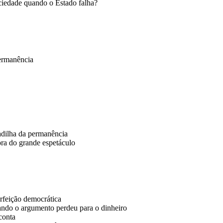
ciedade quando o Estado falha?
permanência
adilha da permanência
ora do grande espetáculo
erfeição democrática
ando o argumento perdeu para o dinheiro
conta