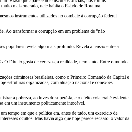
ue aparece nos discursos oficiais, nos fóruns
 e muito mais onerado, nele habita o Estado de Roraima.
trumentos utilizados no combate à corrupção federal
Ao transformar a corrupção em um problema de "não
es revela algo mais profundo. Revela a tensão entre a
osta de certezas, a realidade, nem tanto. Entre o mundo
nosas brasileiras, como o Primeiro Comando da Capital e
oje estruturas organizadas, com atuação nacional e conexões
reza, ao invés de superá-la, e o efeito colateral é evidente.
sa em um instrumento politicamente intocável.
ue a política era, antes de tudo, um exercício de
interesses ocultos. Mas havia algo que hoje parece escasso: o valor da