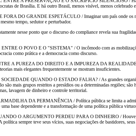
A PRESERVAÇÃO E O SACRIFÍCIO SILENCIOSO / Há um Brasil q
rocratas de Brasília. E há outro Brasil, menos visível, menos celebrado
O GRANDE ESPETÁCULO / Imaginar um país onde os mesmos ins
o mesmo tempo, sedutor e perturbador.
se ponto que o discurso do compliance revela sua fragilidade. 
OVO E O "SISTEMA" / O incômodo com as mobilizações popular
mocracia como prática e a democracia como discurso.
UREZA DO DIREITO E A IMPUREZA DA REALIDADE / O Direito g
eorias mais elegantes frequentemente se mostram insuficientes.
E QUANDO O ESTADO FALHA? / As grandes organizações crimi
são mais grupos restritos a presídios ou a determinadas regiões; são h
s, lavagem de dinheiro e controle territorial.
 PERMANÊNCIA / Política pública se limita a administrar a pob
 uma base dependente e a transformação de uma política pública virtuo
 ARGUMENTO PERDEU PARA O DINHEIRO / Houve um tempo em q
olítica sempre teve seus vícios, suas negociações de bastidores, seus 