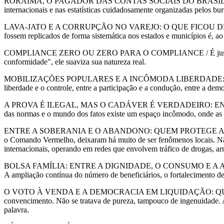
RORAIMA, O PAGADOR DAS CONTAS SOCIAIS DO BRASIL: ENTRE 
internacionais e nas estatísticas cuidadosamente organizadas pelos bu
LAVA-JATO E A CORRUPÇÃO NO VAREJO: O QUE FICOU DE FORA D
fossem replicados de forma sistemática nos estados e municípios é, a
COMPLIANCE ZERO OU ZERO PARA O COMPLIANCE / É justamente nes
conformidade", ele suaviza sua natureza real.
MOBILIZAÇÕES POPULARES E A INCÔMODA LIBERDADE: ENTRE O P
liberdade e o controle, entre a participação e a condução, entre a de
A PROVA É ILEGAL, MAS O CADÁVER É VERDADEIRO: ENTRE A P
das normas e o mundo dos fatos existe um espaço incômodo, onde as t
ENTRE A SOBERANIA E O ABANDONO: QUEM PROTEGE A SOCIEDAD
o Comando Vermelho, deixaram há muito de ser fenômenos locais. Não 
internacionais, operando em redes que envolvem tráfico de drogas, arma
BOLSA FAMÍLIA: ENTRE A DIGNIDADE, O CONSUMO E A ARMADILHA DA
A ampliação contínua do número de beneficiários, o fortalecimento de
O VOTO À VENDA E A DEMOCRACIA EM LIQUIDAÇÃO: QUANDO O
convencimento. Não se tratava de pureza, tampouco de ingenuidade. A p
palavra.