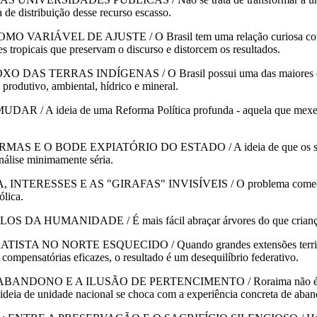
ta de distribuição desse recurso escasso.
L DE AJUSTE / O Brasil tem uma relação curiosa com o liberal
s tropicais que preservam o discurso e distorcem os resultados.
RAS INDÍGENAS / O Brasil possui uma das maiores extensões 
 produtivo, ambiental, hídrico e mineral.
eia de uma Reforma Política profunda - aquela que mexe nas en
 BODE EXPIATÓRIO DO ESTADO / A ideia de que os servidores 
análise minimamente séria.
SES E AS "GIRAFAS" INVISÍVEIS / O problema começa quando o
ólica.
NIDADE / É mais fácil abraçar árvores do que crianças doente
RTE ESQUECIDO / Quando grandes extensões territoriais fica
 compensatórias eficazes, o resultado é um desequilíbrio federativo.
 E A ILUSÃO DE PERTENCIMENTO / Roraima não é apenas um es
a ideia de unidade nacional se choca com a experiência concreta de aba