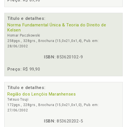
Preço:
R$ 89,90
Título e detalhes:
Norma Fundamental Única & Teoria do Direito de
Kelsen
Homar Paczkowski
258pgs., 328grs., Brochura (15,0x21,0x1,4), Pub. em:
28/06/2002
ISBN:
853620102-9
Preço:
R$ 99,90
Título e detalhes:
Região dos Lençóis Maranhenses
Tetsuo Tsuji
172pgs., 228grs., Brochura (15,0x21,0x1,0), Pub. em:
27/06/2002
ISBN:
853620202-5