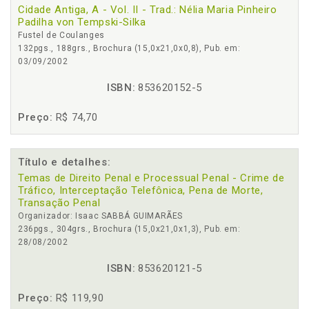
Cidade Antiga, A - Vol. II - Trad.: Nélia Maria Pinheiro
Padilha von Tempski-Silka
Fustel de Coulanges
132pgs., 188grs., Brochura (15,0x21,0x0,8), Pub. em:
03/09/2002
ISBN:
853620152-5
Preço:
R$ 74,70
Título e detalhes:
Temas de Direito Penal e Processual Penal - Crime de
Tráfico, Interceptação Telefônica, Pena de Morte,
Transação Penal
Organizador: Isaac SABBÁ GUIMARÃES
236pgs., 304grs., Brochura (15,0x21,0x1,3), Pub. em:
28/08/2002
ISBN:
853620121-5
Preço:
R$ 119,90