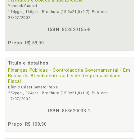
Institutos e Óbices à sua Eficácia
Yannick Caubet
114pgs., 166grs., Brochura (15,0x21,0x0,7), Pub. em:
23/07/2002
ISBN:
853620156-8
Preço:
R$ 69,90
Título e detalhes:
Finanças Públicas - Controladoria Governamental - Em
Busca do Atendimento da Lei de Responsabilidade
Fiscal
Blênio César Severo Peixe
252pgs., 324grs., Brochura (15,0x21,0x1,3), Pub. em:
17/07/2002
ISBN:
853620033-2
Preço:
R$ 109,90