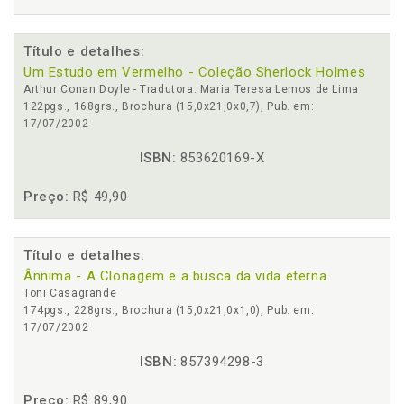
Título e detalhes:
Um Estudo em Vermelho - Coleção Sherlock Holmes
Arthur Conan Doyle - Tradutora: Maria Teresa Lemos de Lima
122pgs., 168grs., Brochura (15,0x21,0x0,7), Pub. em:
17/07/2002
ISBN:
853620169-X
Preço:
R$ 49,90
Título e detalhes:
Ânnima - A Clonagem e a busca da vida eterna
Toni Casagrande
174pgs., 228grs., Brochura (15,0x21,0x1,0), Pub. em:
17/07/2002
ISBN:
857394298-3
Preço:
R$ 89,90