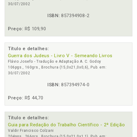
30/07/2002
ISBN:
857394908-2
Preço:
R$ 109,90
Título e detalhes:
Guerra dos Judeus - Livro V - Semeando Livros
Flávio Josefo - Tradução e Adaptação A. C. Godoy
106pgs., 160grs., Brochura (15,0x21,0x0,6), Pub. em:
30/07/2002
ISBN:
857394974-0
Preço:
R$ 44,70
Título e detalhes:
Guia para Redação do Trabalho Científico - 2ª Edição
Valdir Francisco Colzani
204pgs., 266grs., Brochura (15,0x21,0x1,1), Pub. em: