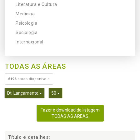
Literatura e Cultura
Medicina
Psicologia
Sociologia
Internacional
TODAS AS ÁREAS
6196
obras disponíveis
Toggle Dropdown
Toggle Dropdown
Dt. Lançamento
50
Fazer o download da listagem
TODAS AS ÁREAS
Título e detalhes: