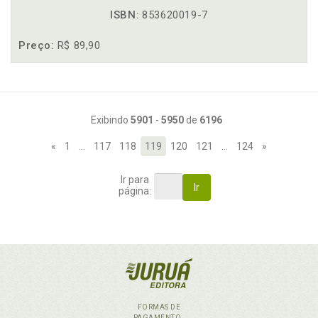
ISBN:
853620019-7
Preço:
R$ 89,90
Exibindo
5901
-
5950
de
6196
«
1
…
117
118
119
120
121
…
124
»
Ir para
Ir
página:
FORMAS DE
PAGAMENTO