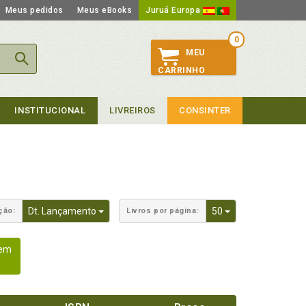
Meus pedidos
Meus eBooks
Juruá Europa
0
MEU
CARRINHO
INSTITUCIONAL
LIVREIROS
CONSINTER
Toggle Dropdown
Toggle Dropdown
Dt. Lançamento
50
ção:
Livros por página:
gem
A