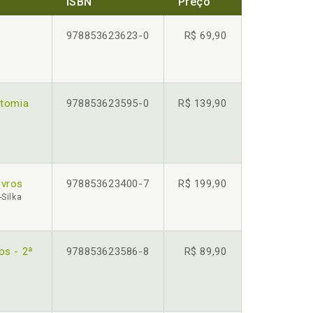
ISBN
Preço
978853623623-0
R$ 69,90
atomia
978853623595-0
R$ 139,90
ivros
978853623400-7
R$ 199,90
-Silka
os - 2ª
978853623586-8
R$ 89,90