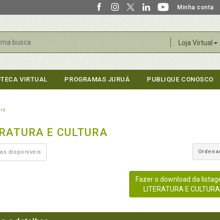
Minha conta
r
Loja Virtual
OTECA VIRTUAL
PROGRAMAS JURUÁ
PUBLIQUE CONOSCO
ura
ERATURA E CULTURA
Ordena
as disponíveis
Fazer o download da lista
LITERATURA E CULTUR