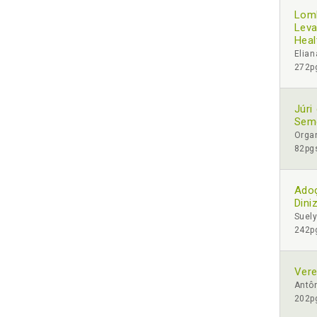
Lomb
Leva
Heal
Elian
272pg
Júri
Seme
Organ
82pgs
Adoç
Dini
Suely
242pg
Vere
Antô
202pg