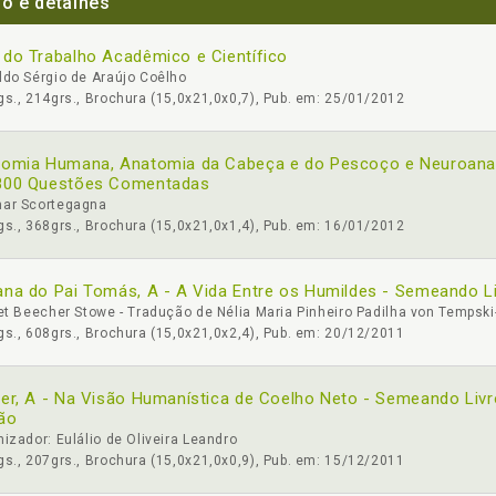
lo e detalhes
do Trabalho Acadêmico e Científico
do Sérgio de Araújo Coêlho
s., 214grs., Brochura (15,0x21,0x0,7), Pub. em: 25/01/2012
tomia Humana, Anatomia da Cabeça e do Pescoço e Neuroan
800 Questões Comentadas
ar Scortegagna
s., 368grs., Brochura (15,0x21,0x1,4), Pub. em: 16/01/2012
na do Pai Tomás, A - A Vida Entre os Humildes - Semeando L
et Beecher Stowe - Tradução de Nélia Maria Pinheiro Padilha von Tempski
s., 608grs., Brochura (15,0x21,0x2,4), Pub. em: 20/12/2011
er, A - Na Visão Humanística de Coelho Neto - Semeando Livr
ão
izador: Eulálio de Oliveira Leandro
s., 207grs., Brochura (15,0x21,0x0,9), Pub. em: 15/12/2011