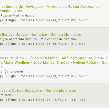
issões de Um Advogado - Vivência da Rotina Advocatícia -
eando Livros
Roberto Martins Garcia
s., 198grs., Brochura (15,0x21,0x0,6), Pub. em: 02/12/2011
rilha das Rosas - Romance - Semeando Livros
ição Aparecida Castilho - Pelo espírito de Naninha
s., 297grs., Brochura (15,0x21,0x1,0), Pub. em: 01/12/2011
dos Literários - • Érico Veríssimo • Airo Zamoner • Murilo Rubi
ia Maria Woellner • João Manuel Simões • Helena Kolody - S
os
ar Carta Winter
s., 207grs., Brochura (15,0x21,0x0,9), Pub. em: 01/12/2011
icas e Outras Bobagens - Semeando Livros
iro Wolski
s., 287grs., Brochura (15,0x21,0x1,1), Pub. em: 24/11/2011