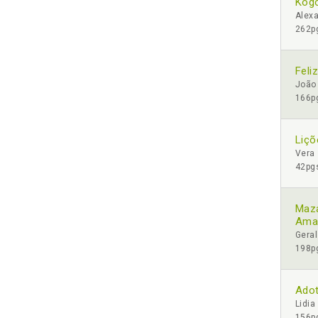
Kogo
Alex
262pg
Feli
João
166pg
Liçõ
Vera
42pgs
Maza
Ama
Gera
198pg
Adot
Lidia
156pg