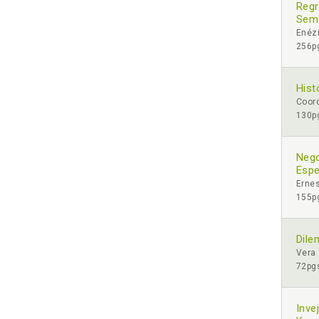
Regr
Sem
Enézi
256pg
Hist
Coord
130pg
Nego
Espe
Ernes
155pg
Dile
Vera 
72pgs
Inve