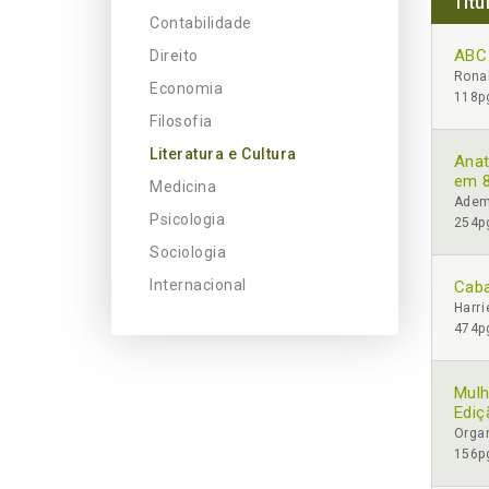
Títu
Contabilidade
ABC 
Direito
Ronal
Economia
118pg
Filosofia
Literatura e Cultura
Ana
em 
Medicina
Adem
Psicologia
254pg
Sociologia
Internacional
Caba
Harri
474pg
Mulh
Ediç
Organ
156pg