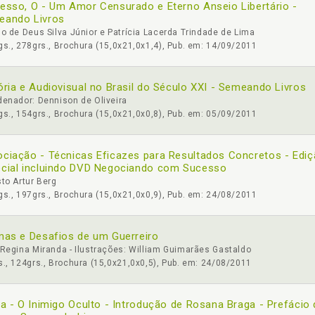
esso, O - Um Amor Censurado e Eterno Anseio Libertário -
eando Livros
o de Deus Silva Júnior e Patrícia Lacerda Trindade de Lima
s., 278grs., Brochura (15,0x21,0x1,4), Pub. em: 14/09/2011
ória e Audiovisual no Brasil do Século XXI - Semeando Livros
enador: Dennison de Oliveira
s., 154grs., Brochura (15,0x21,0x0,8), Pub. em: 05/09/2011
ciação - Técnicas Eficazes para Resultados Concretos - Edi
cial incluindo DVD Negociando com Sucesso
to Artur Berg
s., 197grs., Brochura (15,0x21,0x0,9), Pub. em: 24/08/2011
mas e Desafios de um Guerreiro
Regina Miranda - Ilustrações: William Guimarães Gastaldo
., 124grs., Brochura (15,0x21,0x0,5), Pub. em: 24/08/2011
ja - O Inimigo Oculto - Introdução de Rosana Braga - Prefácio 