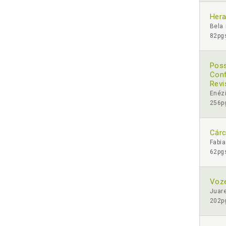
Hera
Bela
82pgs
Poss
Conf
Revi
Enézi
256pg
Cárc
Fabia
62pgs
Voze
Juare
202pg