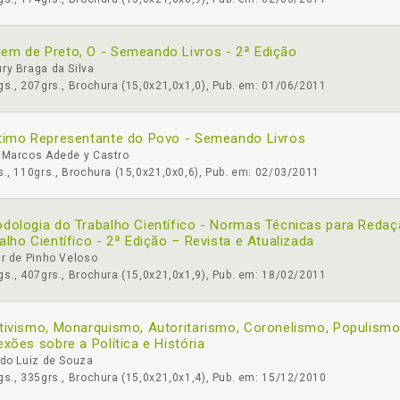
m de Preto, O - Semeando Livros - 2ª Edição
ry Braga da Silva
s., 207grs., Brochura (15,0x21,0x1,0), Pub. em: 01/06/2011
timo Representante do Povo - Semeando Livros
 Marcos Adede y Castro
., 110grs., Brochura (15,0x21,0x0,6), Pub. em: 02/03/2011
dologia do Trabalho Científico - Normas Técnicas para Redaç
alho Científico - 2ª Edição – Revista e Atualizada
r de Pinho Veloso
s., 407grs., Brochura (15,0x21,0x1,9), Pub. em: 18/02/2011
tivismo, Monarquismo, Autoritarismo, Coronelismo, Populismo
exões sobre a Política e História
rdo Luiz de Souza
s., 335grs., Brochura (15,0x21,0x1,4), Pub. em: 15/12/2010