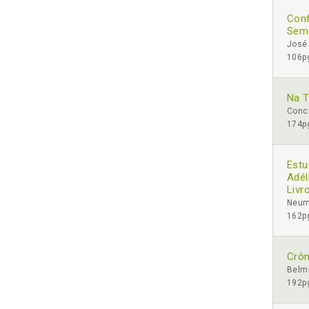
Conf
Sem
José 
106pg
Na T
Conce
174pg
Estu
Adél
Livr
Neum
162pg
Crôn
Belm
192pg