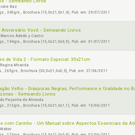
s - Semeando Livros
andre Bez
s., 345grs., Brochura (15,0x21,0x1,4), Pub. em: 29/07/2011
z Aniversário Vovô - Semeando Livros
 Marcos Adede y Castro
s., 194grs., Brochura (15,0x21,0x0,9), Pub. em: 01/07/2011
es de Vida 2 - Formato Especial: 30x21cm
 Regina Miranda
., 265grs., Brochura (30,0x21,0x0,3), Pub. em: 27/06/2011
gão Velho - Diásporas Negras, Performance e Oralidade no B
zonas - Semeando Livros
ldo Peçanha de Almeida
s., 213grs., Brochura (15,0x21,0x1,1), Pub. em: 10/06/2011
e com Carinho - Um Manual sobre Aspectos Essenciais da A
 Weber
s., 174grs., Brochura (15,0x21,0x0,9), Pub. em: 02/06/2011