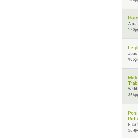
Home
Amau
170pg
Legí
João
90pgs
Meto
Trab
Waldi
366pg
Posi
Refl
Rica
264pg