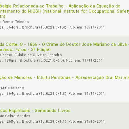
algia Relacionada ao Trabalho - Aplicação da Equação de
ntamento do NIOSH (National Institute for Occupational Safet
th)
a Remor Teixeira
s., 364grs., Brochura (15,0x21,0x1,4), Pub. em: 18/11/2011
 da Corte, O - 1866 - O Crime do Doutor José Mariano da Silva 
ando Livros - 3ª Edição
izador: Eulálio de Oliveira Leandro
., 138grs., Brochura (15,0x21,0x0,5), Pub. em: 11/11/2011
ão de Menores - Intuitu Personae - Apresentação Dra. Maria 
z
 Mitie Kusano
s., 364grs., Brochura (15,0x21,0x1,3), Pub. em: 11/11/2011
das Espirituais - Semeando Livros
nio Celso Mendes
s., 268grs., Brochura (15,0x21,0x1,1), Pub. em: 31/10/2011