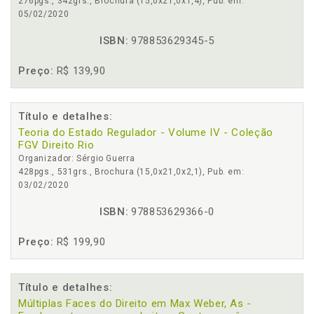
276pgs., 342grs., Brochura (15,0x21,0x1,4), Pub. em:
05/02/2020
ISBN:
978853629345-5
Preço:
R$ 139,90
Título e detalhes:
Teoria do Estado Regulador - Volume IV - Coleção
FGV Direito Rio
Organizador: Sérgio Guerra
428pgs., 531grs., Brochura (15,0x21,0x2,1), Pub. em:
03/02/2020
ISBN:
978853629366-0
Preço:
R$ 199,90
Título e detalhes:
Múltiplas Faces do Direito em Max Weber, As -