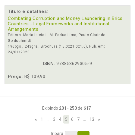
Título e detalhes:
Combating Corruption and Money Laundering in Brics
Countries - Legal Frameworks and Institutional
Arrangements
Editors: Maria Lucia L. M. Padua Lima, Paulo Clarindo
Goldschmidt
196pgs., 243grs., Brochura (15,0x21,0x1,0), Pub. em:
24/01/2020
ISBN:
978853629305-9
Preço:
R$ 109,90
Exibindo
201
-
250
de
617
«
1
…
3
4
5
6
7
…
13
»
Ir para