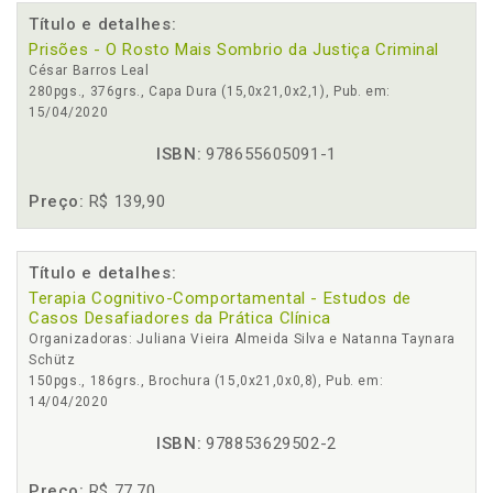
Título e detalhes:
Prisões - O Rosto Mais Sombrio da Justiça Criminal
César Barros Leal
280pgs., 376grs., Capa Dura (15,0x21,0x2,1), Pub. em:
15/04/2020
ISBN:
978655605091-1
Preço:
R$ 139,90
Título e detalhes:
Terapia Cognitivo-Comportamental - Estudos de
Casos Desafiadores da Prática Clínica
Organizadoras: Juliana Vieira Almeida Silva e Natanna Taynara
Schütz
150pgs., 186grs., Brochura (15,0x21,0x0,8), Pub. em:
14/04/2020
ISBN:
978853629502-2
Preço:
R$ 77,70