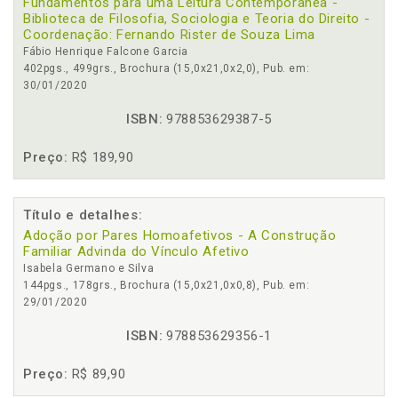
Fundamentos para uma Leitura Contemporânea -
Biblioteca de Filosofia, Sociologia e Teoria do Direito -
Coordenação: Fernando Rister de Souza Lima
Fábio Henrique Falcone Garcia
402pgs., 499grs., Brochura (15,0x21,0x2,0), Pub. em:
30/01/2020
ISBN:
978853629387-5
Preço:
R$ 189,90
Título e detalhes:
Adoção por Pares Homoafetivos - A Construção
Familiar Advinda do Vínculo Afetivo
Isabela Germano e Silva
144pgs., 178grs., Brochura (15,0x21,0x0,8), Pub. em:
29/01/2020
ISBN:
978853629356-1
Preço:
R$ 89,90