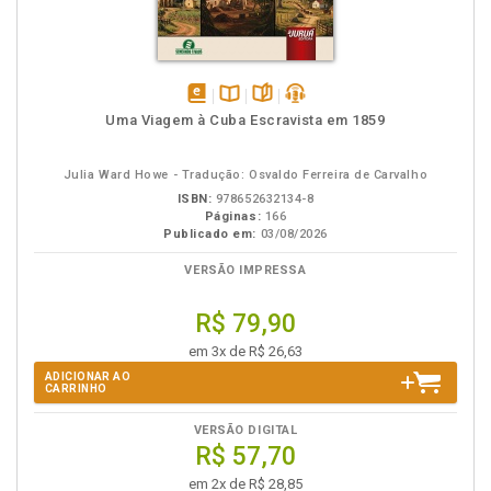
disponível
Disponível
páginas
podcast
Uma Viagem à Cuba Escravista em 1859
em
na
eBook
B.V.
Julia Ward Howe - Tradução: Osvaldo Ferreira de Carvalho
ISBN:
978652632134-8
Páginas:
166
Publicado em:
03/08/2026
VERSÃO IMPRESSA
R$ 79,90
em 3x de R$ 26,63
ADICIONAR AO
CARRINHO
VERSÃO DIGITAL
R$ 57,70
em 2x de R$ 28,85