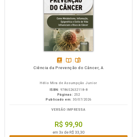
disponível
Disponível
páginas
Ciência da Prevenção do Câncer, A
em
na
eBook
B.V.
Hélio Mira de Assumpção Junior
ISBN:
978652632118-8
Páginas:
252
Publicado em:
30/07/2026
VERSÃO IMPRESSA
R$ 99,90
em 3x de R$ 33,30