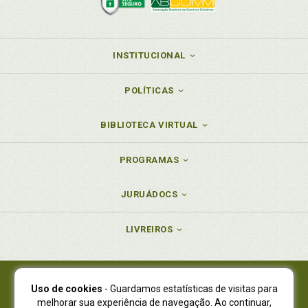
INSTITUCIONAL
POLÍTICAS
BIBLIOTECA VIRTUAL
PROGRAMAS
JURUÁDOCS
LIVREIROS
Uso de cookies
- Guardamos estatísticas de visitas para
Juruá Editora Ltda., CNPJ 77.535.508/0001-19
melhorar sua experiência de navegação. Ao continuar,
Juruá Informática Ltda., CNPJ 01.701.561/0001-80