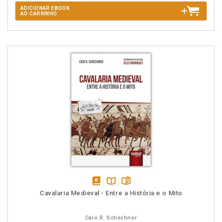
ADICIONAR EBOOK
AO CARRINHO
disponível
Disponível
páginas
Cavalaria Medieval - Entre a História e o Mito
em
na
eBook
B.V.
Caio R. Schechner