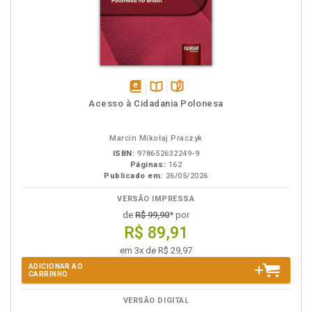
disponível
Disponível
páginas
Acesso à Cidadania Polonesa
em
na
eBook
B.V.
Marcin Mikołaj Praczyk
ISBN:
978652632249-9
Páginas:
162
Publicado em:
26/05/2026
VERSÃO IMPRESSA
de
R$ 99,90
* por
R$ 89,91
em 3x de R$ 29,97
ADICIONAR AO
CARRINHO
VERSÃO DIGITAL