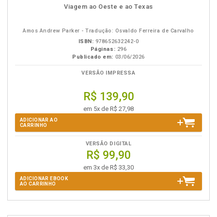
disponível
Disponível
páginas
podcast
Viagem ao Oeste e ao Texas
em
na
eBook
B.V.
Amos Andrew Parker - Tradução: Osvaldo Ferreira de Carvalho
ISBN:
978652632242-0
Páginas:
296
Publicado em:
03/06/2026
VERSÃO IMPRESSA
R$ 139,90
em 5x de R$ 27,98
ADICIONAR AO
CARRINHO
VERSÃO DIGITAL
R$ 99,90
em 3x de R$ 33,30
ADICIONAR EBOOK
AO CARRINHO