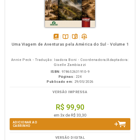
disponível
Disponível
páginas
podcast
Uma Viagem de Aventuras pela América do Sul - Volume 1
em
na
eBook
B.V.
Annie Peck - Tradução: Isadora Boni - Coordenadora/Adaptadora:
Giselle Zambiazzi
ISBN:
978652631910-9
Páginas:
224
Publicado em:
29/05/2026
VERSÃO IMPRESSA
R$ 99,90
em 3x de R$ 33,30
ADICIONAR AO
CARRINHO
VERSÃO DIGITAL