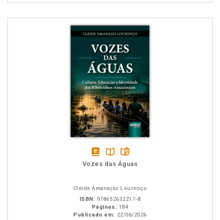
disponível
Disponível
páginas
Vozes das Águas
em
na
eBook
B.V.
Cleide Amanajás Lourenço
ISBN:
978652632217-8
Páginas:
184
Publicado em:
22/06/2026