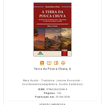
disponível
Disponível
páginas
podcast
Terra da Pouca Chuva, A
em
na
eBook
B.V.
Mary Austin - Tradutora: Joanna Rossinski -
Coordenadora/adaptadora: Giselle Zambiazzi
ISBN:
978652632348-9
Páginas:
156
Publicado em:
01/06/2026
VERSÃO IMPRESSA