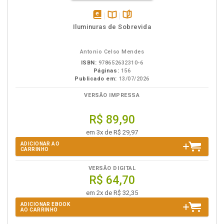
disponível
Disponível
páginas
Iluminuras de Sobrevida
em
na
eBook
B.V.
Antonio Celso Mendes
ISBN:
978652632310-6
Páginas:
156
Publicado em:
13/07/2026
VERSÃO IMPRESSA
R$ 89,90
em 3x de R$ 29,97
ADICIONAR AO
CARRINHO
VERSÃO DIGITAL
R$ 64,70
em 2x de R$ 32,35
ADICIONAR EBOOK
AO CARRINHO