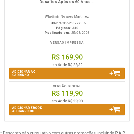
disponível
Disponível
páginas
Desafios Após os 60 Anos...
em
na
eBook
B.V.
Wladimir Novaes Martinez
ISBN:
978652632279-6
Páginas:
340
Publicado em:
25/05/2026
VERSÃO IMPRESSA
R$ 169,90
em 6x de R$ 28,32
ADICIONAR AO
CARRINHO
VERSÃO DIGITAL
R$ 119,90
em 4x de R$ 29,98
ADICIONAR EBOOK
AO CARRINHO
* Desconto não cumulativo com outras promoções, incluindo
P.A.P.
,