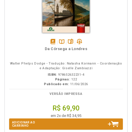
disponível
Disponível
páginas
podcast
Da Córsega a Londres
em
na
eBook
B.V.
Walter Phelps Dodge - Tradução: Natasha Kormann - Coordenação
e Adaptação: Giselle Zambiazzi
ISBN:
978652632231-4
Páginas:
122
Publicado em:
11/06/2026
VERSÃO IMPRESSA
R$ 69,90
em 2x de R$ 34,95
ADICIONAR AO
CARRINHO