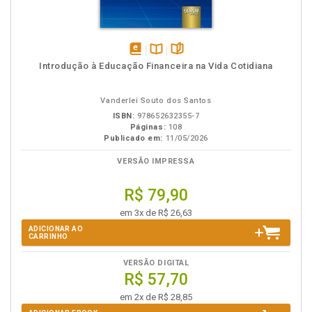
disponível
Disponível
páginas
Introdução à Educação Financeira na Vida Cotidiana
em
na
eBook
B.V.
Vanderlei Souto dos Santos
ISBN:
978652632355-7
Páginas:
108
Publicado em:
11/05/2026
VERSÃO IMPRESSA
R$ 79,90
em 3x de R$ 26,63
ADICIONAR AO
CARRINHO
VERSÃO DIGITAL
R$ 57,70
em 2x de R$ 28,85