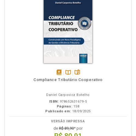
disponível
Disponível
páginas
Compliance Tributário Cooperativo
em
na
eBook
B.V.
Daniel Carpovicz Botelho
ISBN:
978652631679-5
Páginas:
158
Publicado em:
18/09/2025
VERSÃO IMPRESSA
de
R$ 89,90
* por