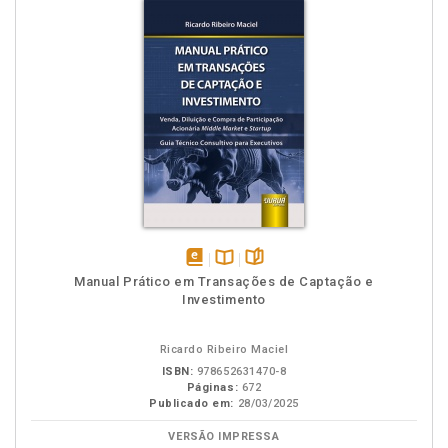
disponível
Disponível
páginas
Manual Prático em Transações de Captação e
em
na
Investimento
eBook
B.V.
Ricardo Ribeiro Maciel
ISBN:
978652631470-8
Páginas:
672
Publicado em:
28/03/2025
VERSÃO IMPRESSA