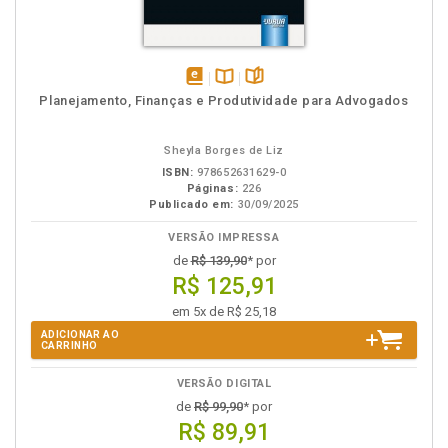
disponível
Disponível
páginas
Planejamento, Finanças e Produtividade para Advogados
em
na
eBook
B.V.
Sheyla Borges de Liz
ISBN:
978652631629-0
Páginas:
226
Publicado em:
30/09/2025
VERSÃO IMPRESSA
de
R$ 139,90
* por
R$ 125,91
em 5x de R$ 25,18
ADICIONAR AO
CARRINHO
VERSÃO DIGITAL
de
R$ 99,90
* por
R$ 89,91