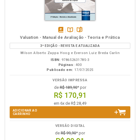
disponível
Disponível
páginas
Valuation - Manual de Avaliação - Teoria e Prática
em
na
3ª EDIÇÃO - REVISTA E ATUALIZADA
eBook
B.V.
Wilson Alberto Zappa Hoog e Everson Luiz Breda Carlin
ISBN:
978652631785-3
Páginas:
400
Publicado em:
17/07/2025
VERSÃO IMPRESSA
de
R$ 189,90
* por
R$ 170,91
em 6x de R$ 28,49
ADICIONAR AO
CARRINHO
VERSÃO DIGITAL
de
R$ 99,90
* por