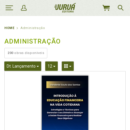
MEU
CARRINHO
HOME
Administração
ADMINISTRAÇÃO
200
obras disponíveis
Toggle Dropdown
Toggle Dropdown
Toggle Dropdown
Dt. Lançamento
12