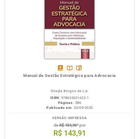
disponível
Disponível
páginas
Manual de Gestão Estratégica para Advocacia
em
na
eBook
B.V.
Sheyla Borges de Liz
ISBN:
978652631622-1
Páginas:
286
Publicado em:
30/09/2025
VERSÃO IMPRESSA
de
R$ 159,90
* por
R$ 143,91