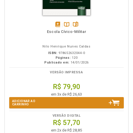
disponível
Disponível
páginas
Escola Cívico-Militar
em
na
eBook
B.V.
Nilo Henrique Nunes Caldas
ISBN:
978652632044-0
Páginas:
120
Publicado em:
14/01/2026
VERSÃO IMPRESSA
R$ 79,90
em 3x de R$ 26,63
ADICIONAR AO
CARRINHO
VERSÃO DIGITAL
R$ 57,70
em 2x de R$ 28,85