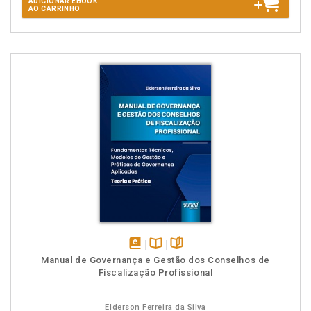
ADICIONAR EBOOK
AO CARRINHO
disponível
Disponível
páginas
Manual de Governança e Gestão dos Conselhos de
em
na
Fiscalização Profissional
eBook
B.V.
Elderson Ferreira da Silva