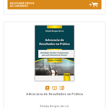
ADICIONAR EBOOK
AO CARRINHO
disponível
Disponível
páginas
Advocacia de Resultados na Prática
em
na
eBook
B.V.
Sheyla Borges de Liz