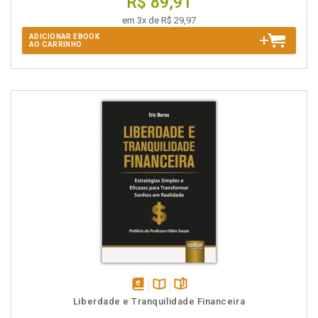
R$ 89,91
em 3x de R$ 29,97
ADICIONAR EBOOK
AO CARRINHO
disponível
Disponível
páginas
Liberdade e Tranquilidade Financeira
em
na