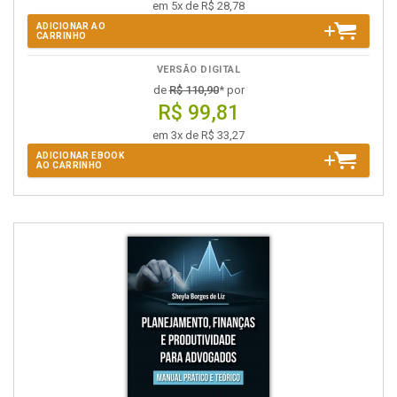
em 5x de R$ 28,78
ADICIONAR AO
CARRINHO
VERSÃO DIGITAL
de
R$ 110,90
* por
R$ 99,81
em 3x de R$ 33,27
ADICIONAR EBOOK
AO CARRINHO