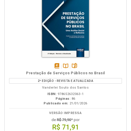
disponível
Disponível
páginas
Prestação de Serviços Públicos no Brasil
em
na
2ª EDIÇÃO - REVISTA E ATUALIZADA
eBook
B.V.
Vanderlei Souto dos Santos
ISBN:
978652632063-1
Páginas:
86
Publicado em:
21/01/2026
VERSÃO IMPRESSA
de
R$ 79,90
* por
R$ 71,91