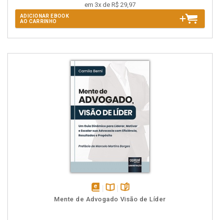
em 3x de R$ 29,97
ADICIONAR EBOOK
AO CARRINHO
disponível
Disponível
páginas
Mente de Advogado Visão de Líder
em
na
eBook
B.V.