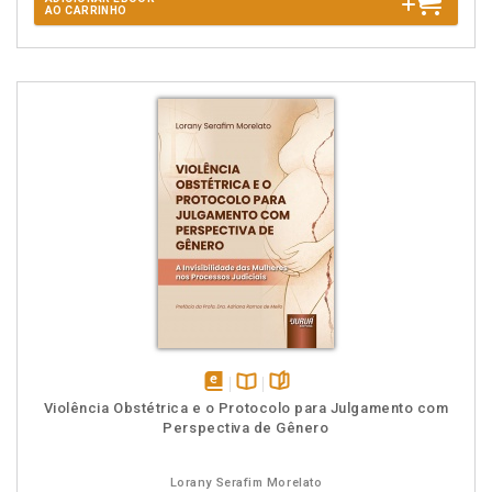
AO CARRINHO
disponível
Disponível
páginas
Violência Obstétrica e o Protocolo para Julgamento com
em
na
Perspectiva de Gênero
eBook
B.V.
Lorany Serafim Morelato