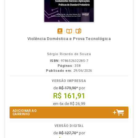
disponível
Disponível
páginas
Violência Doméstica e Prova Tecnológica
em
na
eBook
B.V.
Sérgio Ricardo de Souza
ISBN:
978652632285-7
Páginas:
358
Publicado em:
29/06/2026
VERSÃO IMPRESSA
de
R$ 179,90
* por
R$ 161,91
em 6x de R$ 26,99
ADICIONAR AO
CARRINHO
VERSÃO DIGITAL
de
R$ 127,70
* por