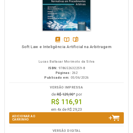
disponível
Disponível
páginas
Soft Law e Inteligência Artificial na Arbitragem
em
na
eBook
B.V.
Lucas Baltasar Morimoto da Silva
ISBN:
978652632259-8
Páginas:
262
Publicado em:
05/06/2026
VERSÃO IMPRESSA
de
R$ 129,90
* por
R$ 116,91
em 4x de R$ 29,23
ADICIONAR AO
CARRINHO
VERSÃO DIGITAL