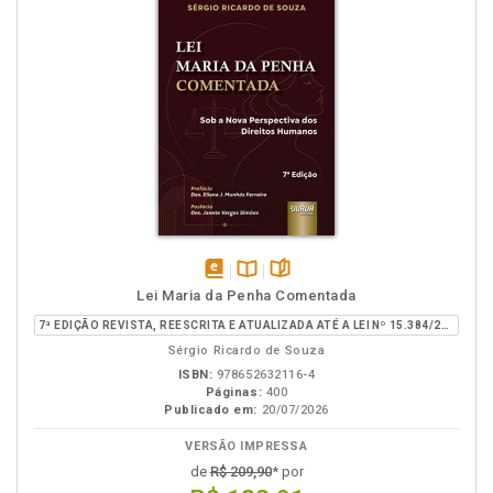
disponível
Disponível
páginas
Lei Maria da Penha Comentada
em
na
7ª EDIÇÃO REVISTA, REESCRITA E ATUALIZADA ATÉ A LEI Nº 15.384/2026
eBook
B.V.
Sérgio Ricardo de Souza
ISBN:
978652632116-4
Páginas:
400
Publicado em:
20/07/2026
VERSÃO IMPRESSA
de
R$ 209,90
* por