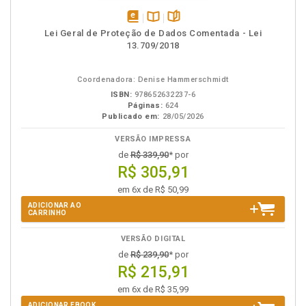
disponível
Disponível
páginas
Lei Geral de Proteção de Dados Comentada - Lei
em
na
13.709/2018
eBook
B.V.
Coordenadora: Denise Hammerschmidt
ISBN:
978652632237-6
Páginas:
624
Publicado em:
28/05/2026
VERSÃO IMPRESSA
de
R$ 339,90
* por
R$ 305,91
em 6x de R$ 50,99
ADICIONAR AO
CARRINHO
VERSÃO DIGITAL
de
R$ 239,90
* por
R$ 215,91
em 6x de R$ 35,99
ADICIONAR EBOOK