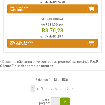
em 4x de R$ 26,98
ADICIONAR AO
CARRINHO
VERSÃO DIGITAL
de
R$ 84,70
* por
R$ 76,23
em 3x de R$ 25,41
ADICIONAR EBOOK
AO CARRINHO
* Desconto não cumulativo com outras promoções, incluindo
P.A.P.
,
Cliente Fiel
e
desconto de autores
Exibindo
1
-
12
de
536
1
2
3
4
5
6
…
45
»
Ir para
Ir
página: