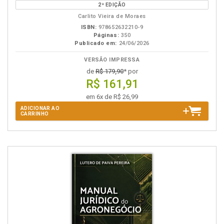
2ª EDIÇÃO
B.V.
Carlito Vieira de Moraes
ISBN:
978652632210-9
Páginas:
350
Publicado em:
24/06/2026
VERSÃO IMPRESSA
de
R$ 179,90
* por
R$ 161,91
em 6x de R$ 26,99
ADICIONAR AO
CARRINHO