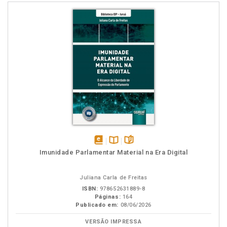
disponível
Disponível
páginas
Imunidade Parlamentar Material na Era Digital
em
na
eBook
B.V.
Juliana Carla de Freitas
ISBN:
978652631889-8
Páginas:
164
Publicado em:
08/06/2026
VERSÃO IMPRESSA