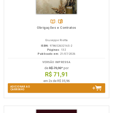
Disponível
páginas
Obrigações e Contratos
na
B.V.
Giuseppe Riotta
ISBN:
978652632165-2
Páginas:
132
Publicado em:
21/07/2026
VERSÃO IMPRESSA
de
R$ 79,90
* por
R$ 71,91
em 2x de R$ 35,96
ADICIONAR AO
CARRINHO