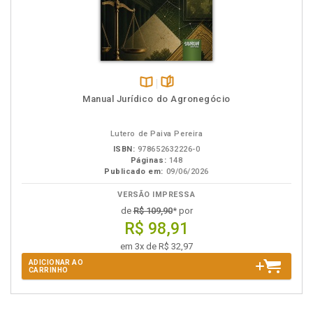
Disponível
páginas
Manual Jurídico do Agronegócio
na
B.V.
Lutero de Paiva Pereira
ISBN:
978652632226-0
Páginas:
148
Publicado em:
09/06/2026
VERSÃO IMPRESSA
de
R$ 109,90
* por
R$ 98,91
em 3x de R$ 32,97
ADICIONAR AO
CARRINHO