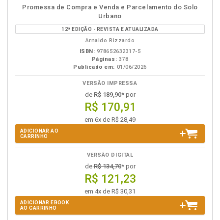
disponível
Disponível
páginas
Promessa de Compra e Venda e Parcelamento do Solo
em
na
Urbano
eBook
B.V.
12ª EDIÇÃO - REVISTA E ATUALIZADA
Arnaldo Rizzardo
ISBN:
978652632317-5
Páginas:
378
Publicado em:
01/06/2026
VERSÃO IMPRESSA
de
R$ 189,90
* por
R$ 170,91
em 6x de R$ 28,49
ADICIONAR AO
CARRINHO
VERSÃO DIGITAL
de
R$ 134,70
* por
R$ 121,23
em 4x de R$ 30,31
ADICIONAR EBOOK
AO CARRINHO