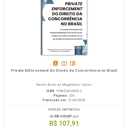
disponível
Disponível
páginas
Private Enforcement do Direito da Concorrência no Brasil
em
na
eBook
B.V.
Danilo Brum de Magalhães Júnior
ISBN:
978652632305-2
Páginas:
226
Publicado em:
21/05/2026
VERSÃO IMPRESSA
de
R$ 119,90
* por
R$ 107,91