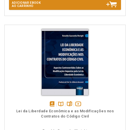
ADICIONAR EBOOK
AO CARRINHO
disponível
Disponível
páginas
vídeo
Lei da Liberdade Econômica e as Modificações nos
em
na
da
Contratos do Código Civil
eBook
B.V.
obra