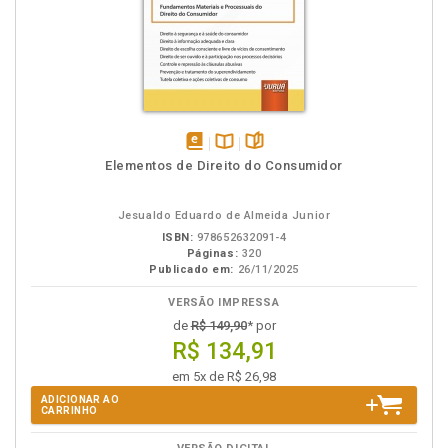
disponível
Disponível
páginas
Elementos de Direito do Consumidor
em
na
eBook
B.V.
Jesualdo Eduardo de Almeida Junior
ISBN:
978652632091-4
Páginas:
320
Publicado em:
26/11/2025
VERSÃO IMPRESSA
de
R$ 149,90
* por
R$ 134,91
em 5x de R$ 26,98
ADICIONAR AO
CARRINHO