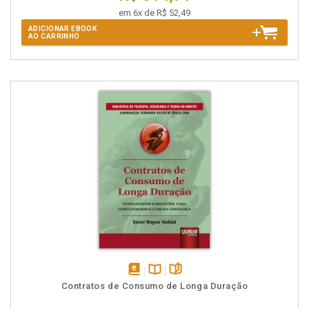
em 6x de R$ 52,49
ADICIONAR EBOOK
AO CARRINHO
disponível
Disponível
páginas
Contratos de Consumo de Longa Duração
em
na