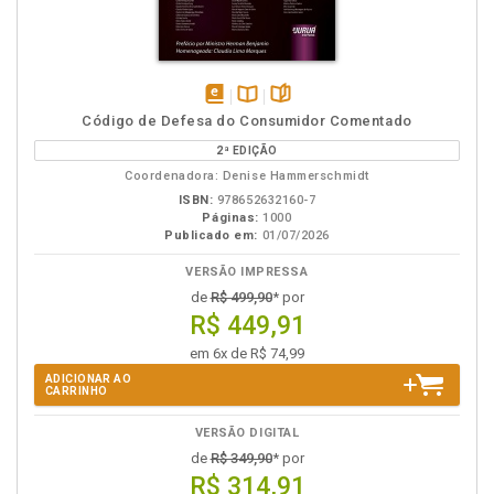
disponível
Disponível
páginas
Código de Defesa do Consumidor Comentado
em
na
2ª EDIÇÃO
eBook
B.V.
Coordenadora: Denise Hammerschmidt
ISBN:
978652632160-7
Páginas:
1000
Publicado em:
01/07/2026
VERSÃO IMPRESSA
de
R$ 499,90
* por
R$ 449,91
em 6x de R$ 74,99
ADICIONAR AO
CARRINHO
VERSÃO DIGITAL
de
R$ 349,90
* por
R$ 314,91