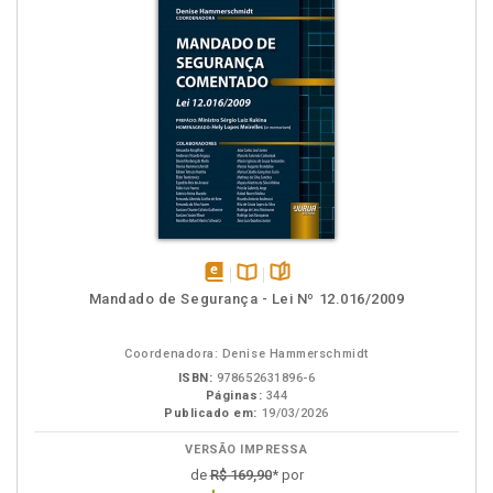
disponível
Disponível
páginas
Mandado de Segurança - Lei Nº 12.016/2009
em
na
eBook
B.V.
Coordenadora: Denise Hammerschmidt
ISBN:
978652631896-6
Páginas:
344
Publicado em:
19/03/2026
VERSÃO IMPRESSA
de
R$ 169,90
* por