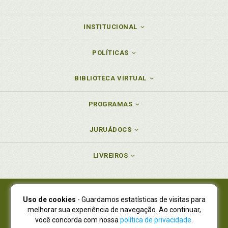
INSTITUCIONAL
POLÍTICAS
BIBLIOTECA VIRTUAL
PROGRAMAS
JURUÁDOCS
LIVREIROS
Uso de cookies
- Guardamos estatísticas de visitas para
Juruá Editora Ltda., CNPJ 77.535.508/0001-19
melhorar sua experiência de navegação. Ao continuar,
Juruá Informática Ltda., CNPJ 01.701.561/0001-80
você concorda com nossa
política de privacidade
.
NOVO ENDEREÇO:
R. Flávio Dallegrave, 7665, São Lourenço |