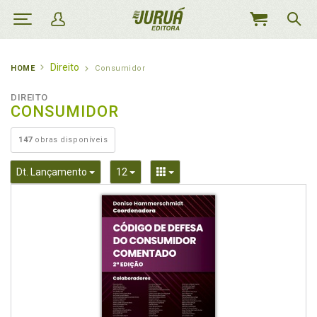
MEU
CARRINHO
Direito
HOME
Consumidor
DIREITO
CONSUMIDOR
147
obras disponíveis
Toggle Dropdown
Toggle Dropdown
Toggle Dropdown
Dt. Lançamento
12