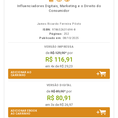
disponível
Disponível
páginas
Influenciadores Digitais, Marketing e o Direito do
em
na
Consumidor
eBook
B.V.
James Ricardo Ferreira Piloto
ISBN:
978652631694-8
Páginas:
252
Publicado em:
08/10/2025
VERSÃO IMPRESSA
de
R$ 129,90
* por
R$ 116,91
em 4x de R$ 29,23
ADICIONAR AO
CARRINHO
VERSÃO DIGITAL
de
R$ 89,90
* por
R$ 80,91
em 3x de R$ 26,97
ADICIONAR EBOOK
AO CARRINHO