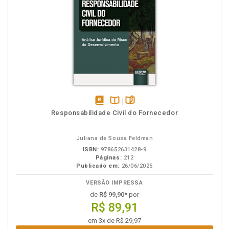
disponível
Disponível
páginas
Responsabilidade Civil do Fornecedor
em
na
eBook
B.V.
Juliana de Sousa Feldman
ISBN:
978652631428-9
Páginas:
212
Publicado em:
26/06/2025
VERSÃO IMPRESSA
de
R$ 99,90
* por
R$ 89,91
em 3x de R$ 29,97