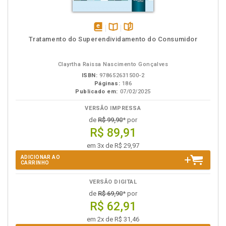
disponível
Disponível
páginas
Tratamento do Superendividamento do Consumidor
em
na
eBook
B.V.
Clayrtha Raissa Nascimento Gonçalves
ISBN:
978652631500-2
Páginas:
186
Publicado em:
07/02/2025
VERSÃO IMPRESSA
de
R$ 99,90
* por
R$ 89,91
em 3x de R$ 29,97
ADICIONAR AO
CARRINHO
VERSÃO DIGITAL
de
R$ 69,90
* por
R$ 62,91
em 2x de R$ 31,46