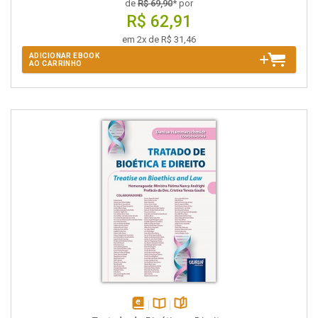
de
R$ 69,90
* por
R$ 62,91
em 2x de R$ 31,46
ADICIONAR EBOOK
AO CARRINHO
disponível
Disponível
páginas