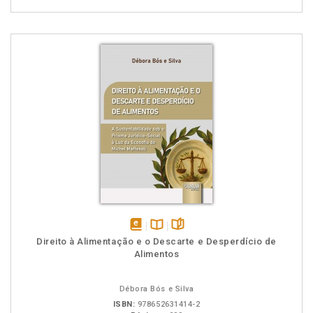
disponível
Disponível
páginas
Direito à Alimentação e o Descarte e Desperdício de
em
na
Alimentos
eBook
B.V.
Débora Bós e Silva
ISBN:
978652631414-2