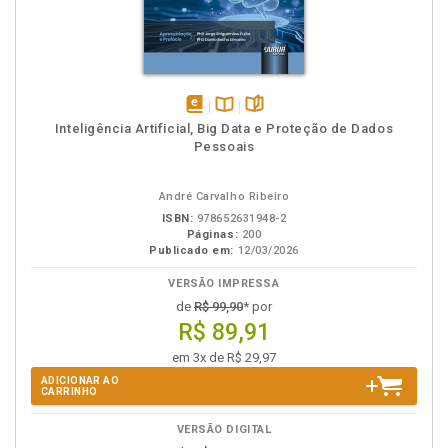
disponível
Disponível
páginas
Inteligência Artificial, Big Data e Proteção de Dados
em
na
Pessoais
eBook
B.V.
André Carvalho Ribeiro
ISBN:
978652631948-2
Páginas:
200
Publicado em:
12/03/2026
VERSÃO IMPRESSA
de
R$ 99,90
* por
R$ 89,91
em 3x de R$ 29,97
ADICIONAR AO
CARRINHO
VERSÃO DIGITAL