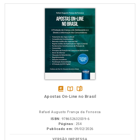
disponível
Disponível
páginas
Apostas On-Line no Brasil
em
na
eBook
B.V.
Rafael Augusto França da Fonseca
ISBN:
978652632039-6
Páginas:
254
Publicado em:
09/02/2026
VERSÃO IMPRESSA