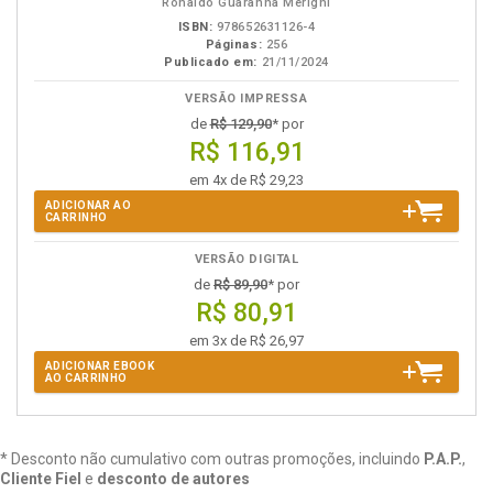
Ronaldo Guaranha Merighi
ISBN:
978652631126-4
Páginas:
256
Publicado em:
21/11/2024
VERSÃO IMPRESSA
de
R$ 129,90
* por
R$ 116,91
em 4x de R$ 29,23
ADICIONAR AO
CARRINHO
VERSÃO DIGITAL
de
R$ 89,90
* por
R$ 80,91
em 3x de R$ 26,97
ADICIONAR EBOOK
AO CARRINHO
* Desconto não cumulativo com outras promoções, incluindo
P.A.P.
,
Cliente Fiel
e
desconto de autores